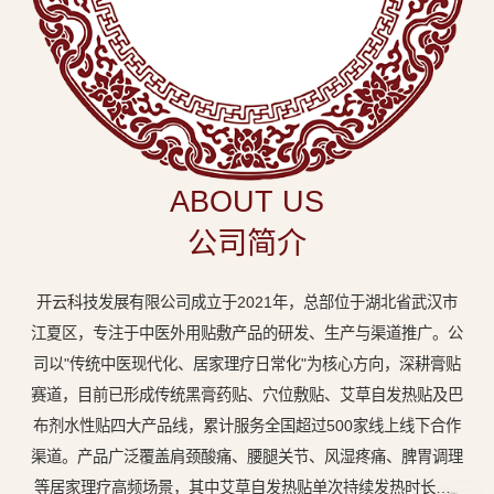
中
医
外
用
贴
敷
ABOUT US
专
公司简介
业
品
开云科技发展有限公司成立于2021年，总部位于湖北省武汉市
牌
江夏区，专注于中医外用贴敷产品的研发、生产与渠道推广。公
司以"传统中医现代化、居家理疗日常化"为核心方向，深耕膏贴
赛道，目前已形成传统黑膏药贴、穴位敷贴、艾草自发热贴及巴
布剂水性贴四大产品线，累计服务全国超过500家线上线下合作
渠道。产品广泛覆盖肩颈酸痛、腰腿关节、风湿疼痛、脾胃调理
等居家理疗高频场景，其中艾草自发热贴单次持续发热时长达8