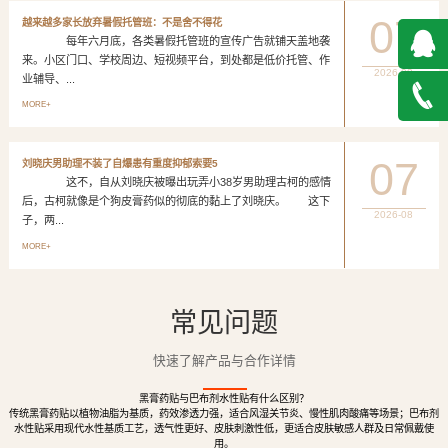
07
越来越多家长放弃暑假托管班：不是舍不得花
每年六月底，各类暑假托管班的宣传广告就铺天盖地袭
来。小区门口、学校周边、短视频平台，到处都是低价托管、作
2026-08
业辅导、...
QQ在
MORE+
线咨询
027-
07
刘晓庆男助理不装了自爆患有重度抑郁索要5
这不，自从刘晓庆被曝出玩弄小38岁男助理古柯的感情
888500
后，古柯就像是个狗皮膏药似的彻底的黏上了刘晓庆。 这下
2026-08
子，两...
MORE+
常见问题
快速了解产品与合作详情
黑膏药贴与巴布剂水性贴有什么区别？
传统黑膏药贴以植物油脂为基质，药效渗透力强，适合风湿关节炎、慢性肌肉酸痛等场景；巴布剂
水性贴采用现代水性基质工艺，透气性更好、皮肤刺激性低，更适合皮肤敏感人群及日常佩戴使
用。