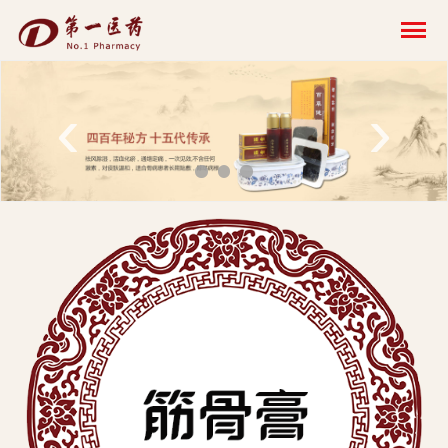
开
云
网
‹
›
页
版-
开
云
科
技
发
展
有
限
公
司