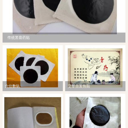
传统黑膏药贴
穴位敷贴
艾草自发热贴