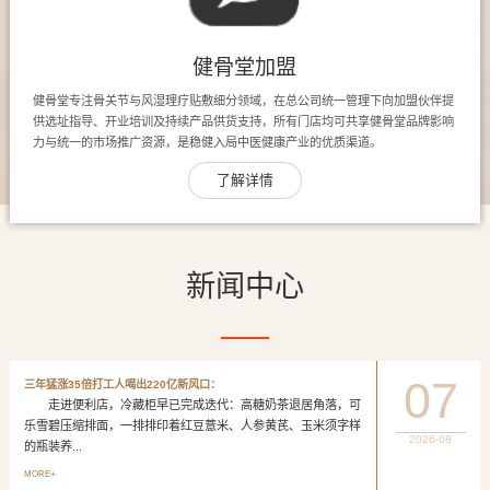
健骨堂加盟
健骨堂专注骨关节与风湿理疗贴敷细分领域，在总公司统一管理下向加盟伙伴提
供选址指导、开业培训及持续产品供货支持，所有门店均可共享健骨堂品牌影响
力与统一的市场推广资源，是稳健入局中医健康产业的优质渠道。
了解详情
新闻中心
07
三年猛涨35倍打工人喝出220亿新风口：
走进便利店，冷藏柜早已完成迭代：高糖奶茶退居角落，可
乐雪碧压缩排面，一排排印着红豆薏米、人参黄芪、玉米须字样
2026-08
的瓶装养...
MORE+