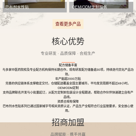
巴布剂水性贴
OEM/ODM定制服务
查看更多产品
核心优势
专业研发 · 品质保障 · 合规生产
配方储备丰富
与多家中医药院校及专业配方机构保持长期合作，现有研发配方储备逾30项，持续迭代优化产品功
效。
年产能超2000万贴
完善的供应链体系支撑稳定交付，仓储配送覆盖全国主要城市，平均发货周期不超过48小时。
OEM/ODM定制
支持品牌联名开发与小批量起订，从配方定制到包装设计全程跟进，帮助合作伙伴快速建立自有产
品线。
资质合规有保障
巴布剂水性贴系列已通过国家械字号相关资质认证，产品生产全程符合行业监管要求，安全放心使
用。
招商加盟
品牌赋能 · 携手共赢