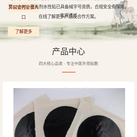
至12小时，巴布剂水性贴已具备械字号资质，合规安全有保障。
开云官方登录入
欢迎通过
在线了解更多产品及合作方案。
口
了解更多
产品中心
四大核心品类 · 专注中医外用贴敷