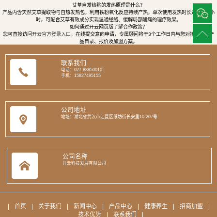
艾草自发热贴的发热原理是什么？
产品内含天然艾草提取物与自热发热包，利用铁粉氧化反应持续产热，单次使用发热时长达8至12小
时，可配合艾草有效成分实现温通经络、缓解局部酸痛的理疗效果。
如何通过开云网页版了解合作政策？
您可直接访问
开云官方登录入口
，在线提交意向申请，专属顾问将于3个工作日内与您对接，提供产
品目录、报价及加盟方案。
联系我们
电话：027-88850010
手机：15827495155
公司地址
地址：湖北省武汉市江夏区纸坊街长安里10-207号
公司名称
开云科技发展有限公司
|
首页
|
关于我们
|
新闻中心
|
产品中心
|
健康养生
|
招商加盟
|
技术优势
|
联系我们
|