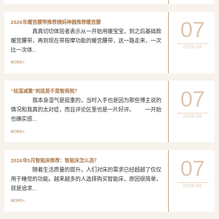
07
2026年暖宫腰带推荐姨妈神器推荐暖宫腰
真真切切体验者表示从一开始用暖宝宝，到之后基础款
暖宫腰带，再到现在带按摩功能的暖宫腰带，这一路走来，一次
2026-08
比一次体...
MORE+
07
“祛湿减重”到底是不是智商税？
我本身湿气是挺重的，当时入手也是因为那些博主说的
情况和我真的太对症，而且评论区里也是一片好评。 一开始
2026-08
也确实感...
MORE+
07
2026年5月智能床推荐：智能床怎么选？
随着生活质量的提升，人们对床的需求已经超越了仅仅
用于睡觉的功能。越来越多的人选择购买智能床，原因很简单，
2026-08
就是追求...
MORE+