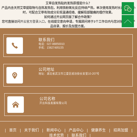
艾草自发热贴的发热原理是什么？
产品内含天然艾草提取物与自热发热包，利用铁粉氧化反应持续产热，单次使用发热时长达8至12小
时，可配合艾草有效成分实现温通经络、缓解局部酸痛的理疗效果。
如何通过开云网页版了解合作政策？
您可直接访问
开云官方登录入口
，在线提交意向申请，专属顾问将于3个工作日内与您对接，提供产
品目录、报价及加盟方案。
联系我们
电话：027-88850010
手机：15827495155
公司地址
地址：湖北省武汉市江夏区纸坊街长安里10-207号
公司名称
开云科技发展有限公司
|
首页
|
关于我们
|
新闻中心
|
产品中心
|
健康养生
|
招商加盟
|
技术优势
|
联系我们
|