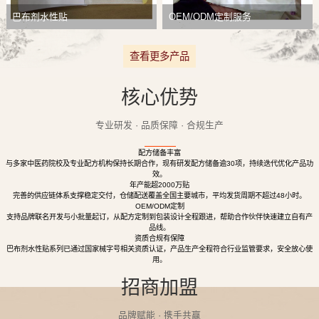
巴布剂水性贴
OEM/ODM定制服务
查看更多产品
核心优势
专业研发 · 品质保障 · 合规生产
配方储备丰富
与多家中医药院校及专业配方机构保持长期合作，现有研发配方储备逾30项，持续迭代优化产品功
效。
年产能超2000万贴
完善的供应链体系支撑稳定交付，仓储配送覆盖全国主要城市，平均发货周期不超过48小时。
OEM/ODM定制
支持品牌联名开发与小批量起订，从配方定制到包装设计全程跟进，帮助合作伙伴快速建立自有产
品线。
资质合规有保障
巴布剂水性贴系列已通过国家械字号相关资质认证，产品生产全程符合行业监管要求，安全放心使
用。
招商加盟
品牌赋能 · 携手共赢