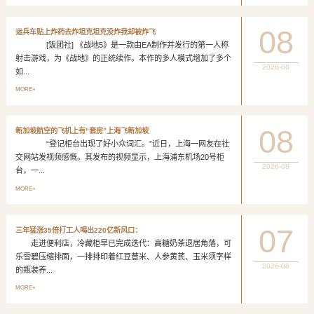
08
运兵车贴上炸药去炸坦克坦克没炸我却被炸飞
[饭团社] 《战地5》是一款由EA制作并发行的第一人称
射击游戏，为《战地》的正统续作。本作的多人模式增加了多个
2026-08
如...
MORE+
08
新加坡航空的飞机上有“套房”上海飞新加坡
“登记柜台出现了好小众词汇。”近日，上海一网友在社
交网站发视频感慨。其发布的视频显示，上海浦东机场20号柜
2026-08
台，一...
MORE+
07
三年猛涨35倍打工人喝出220亿新风口：
走进便利店，冷藏柜早已完成迭代：高糖奶茶退居角落，可
乐雪碧压缩排面，一排排印着红豆薏米、人参黄芪、玉米须字样
2026-08
的瓶装养...
MORE+