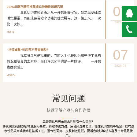
07
2026年暖宫腰带推荐姨妈神器推荐暖宫腰
真真切切体验者表示从一开始用暖宝宝，到之后基础款
暖宫腰带，再到现在带按摩功能的暖宫腰带，这一路走来，一次
2026-08
比一次体...
QQ在
MORE+
线咨询
027-
07
“祛湿减重”到底是不是智商税？
我本身湿气是挺重的，当时入手也是因为那些博主说的
888500
情况和我真的太对症，而且评论区里也是一片好评。 一开始
2026-08
也确实感...
MORE+
常见问题
快速了解产品与合作详情
黑膏药贴与巴布剂水性贴有什么区别？
传统黑膏药贴以植物油脂为基质，药效渗透力强，适合风湿关节炎、慢性肌肉酸痛等场景；巴布剂
水性贴采用现代水性基质工艺，透气性更好、皮肤刺激性低，更适合皮肤敏感人群及日常佩戴使
用。