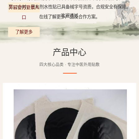
至12小时，巴布剂水性贴已具备械字号资质，合规安全有保障。
开云官方登录入
欢迎通过
在线了解更多产品及合作方案。
口
了解更多
产品中心
四大核心品类 · 专注中医外用贴敷