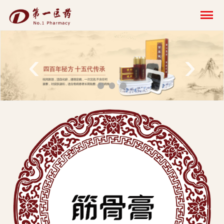
开
云
网
‹
›
页
版-
开
云
科
技
发
展
有
限
公
司