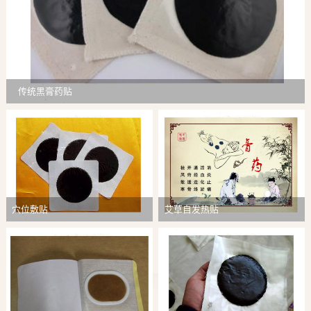
传统黑膏药贴
穴位敷贴
艾草自发热贴