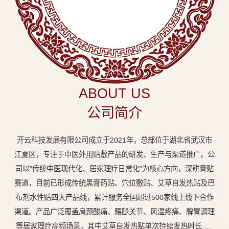
中
医
外
用
贴
敷
ABOUT US
专
公司简介
业
品
开云科技发展有限公司成立于2021年，总部位于湖北省武汉市
牌
江夏区，专注于中医外用贴敷产品的研发、生产与渠道推广。公
司以"传统中医现代化、居家理疗日常化"为核心方向，深耕膏贴
赛道，目前已形成传统黑膏药贴、穴位敷贴、艾草自发热贴及巴
布剂水性贴四大产品线，累计服务全国超过500家线上线下合作
渠道。产品广泛覆盖肩颈酸痛、腰腿关节、风湿疼痛、脾胃调理
等居家理疗高频场景，其中艾草自发热贴单次持续发热时长达8