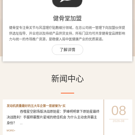
健骨堂加盟
健骨堂专注骨关节与风湿理疗贴敷细分领域，在总公司统一管理下向加盟伙伴提
供选址指导、开业培训及持续产品供货支持，所有门店均可共享健骨堂品牌影响
力与统一的市场推广资源，是稳健入局中医健康产业的优质渠道。
了解详情
新闻中心
08
发动机质量最好的五大车企第一是被誉为“买
吞噬星空剧场版决战原始星：罗峰明明拿下原始星最终
决战胜利！手握称霸整片星域的绝佳机会 为什么主动舍弃霸主
2026-08
身份？ ...
MORE+