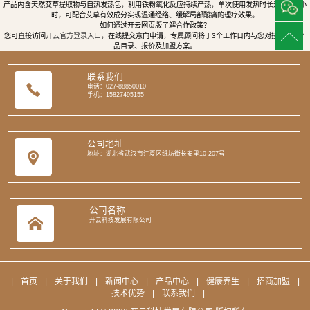
产品内含天然艾草提取物与自热发热包，利用铁粉氧化反应持续产热，单次使用发热时长达8至12小
时，可配合艾草有效成分实现温通经络、缓解局部酸痛的理疗效果。
如何通过开云网页版了解合作政策？
您可直接访问
开云官方登录入口
，在线提交意向申请，专属顾问将于3个工作日内与您对接，提供产
品目录、报价及加盟方案。
联系我们
电话：027-88850010
手机：15827495155
公司地址
地址：湖北省武汉市江夏区纸坊街长安里10-207号
公司名称
开云科技发展有限公司
|
首页
|
关于我们
|
新闻中心
|
产品中心
|
健康养生
|
招商加盟
|
技术优势
|
联系我们
|