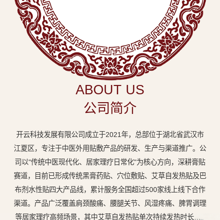
中
医
外
用
贴
敷
ABOUT US
专
公司简介
业
品
开云科技发展有限公司成立于2021年，总部位于湖北省武汉市
牌
江夏区，专注于中医外用贴敷产品的研发、生产与渠道推广。公
司以"传统中医现代化、居家理疗日常化"为核心方向，深耕膏贴
赛道，目前已形成传统黑膏药贴、穴位敷贴、艾草自发热贴及巴
布剂水性贴四大产品线，累计服务全国超过500家线上线下合作
渠道。产品广泛覆盖肩颈酸痛、腰腿关节、风湿疼痛、脾胃调理
等居家理疗高频场景，其中艾草自发热贴单次持续发热时长达8