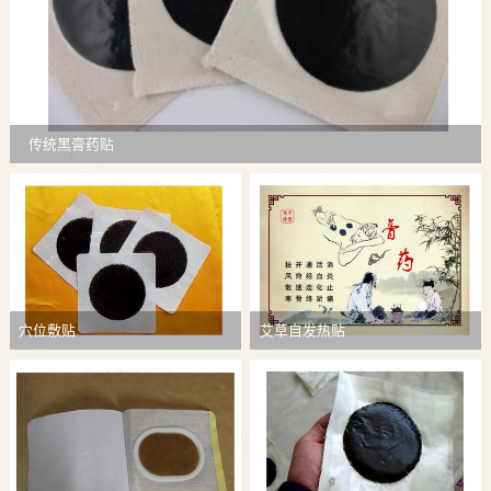
传统黑膏药贴
穴位敷贴
艾草自发热贴