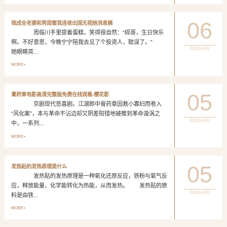
06
我成全老婆和男闺蜜我连夜出国无视她消息摘
周临川手里提着蛋糕，笑得很自然：“砚哥，生日快乐
啊。不好意思，今晚宁宁陪我去见了个投资人，耽误了。”
2026-08
她眼睛亮...
MORE+
05
膏药章电影高清完整版免费在线观看-樱花影
京剧现代悲喜剧。江湖郎中膏药章因救小寡妇而卷入
“风化案”，本与革命不沾边却又阴差阳错地被推到革命漩涡之
2026-08
中，一系列...
MORE+
05
发热贴的发热原理是什么
发热贴的发热原理是一种氧化还原反应，铁粉与氧气反
应，释放能量，化学能转化为热能，从而发热。 发热贴的原
2026-08
料是由铁...
MORE+