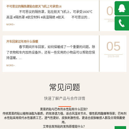
05
不可思议的隔热罩贴在航天飞机上可承受16
不可思议的隔热罩，贴在航天飞机上，可承受1600℃
高温 #隔热罩 #航空材料 #高温隔绝 #航天. 不可思议的...
2026-08
QQ在
MORE+
线咨询
027-
05
开车回家过年用什么保暖
春节期间开车回家，如何保暖成了一个重要的问题。除
888500
了衣物和车内加热设备外，还有一些实用的小物品可以帮助您保
2026-08
持温暖。...
MORE+
常见问题
快速了解产品与合作详情
黑膏药贴与巴布剂水性贴有什么区别？
传统黑膏药贴以植物油脂为基质，药效渗透力强，适合风湿关节炎、慢性肌肉酸痛等场景；巴布剂
水性贴采用现代水性基质工艺，透气性更好、皮肤刺激性低，更适合皮肤敏感人群及日常佩戴使
用。
艾草自发热贴的发热原理是什么？