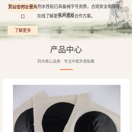
至12小时，巴布剂水性贴已具备械字号资质，合规安全有保障。
开云官方登录入
欢迎通过
在线了解更多产品及合作方案。
口
了解更多
产品中心
四大核心品类 · 专注中医外用贴敷