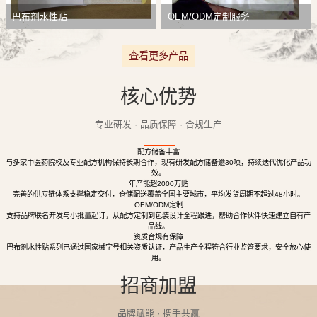
巴布剂水性贴
OEM/ODM定制服务
查看更多产品
核心优势
专业研发 · 品质保障 · 合规生产
配方储备丰富
与多家中医药院校及专业配方机构保持长期合作，现有研发配方储备逾30项，持续迭代优化产品功
效。
年产能超2000万贴
完善的供应链体系支撑稳定交付，仓储配送覆盖全国主要城市，平均发货周期不超过48小时。
OEM/ODM定制
支持品牌联名开发与小批量起订，从配方定制到包装设计全程跟进，帮助合作伙伴快速建立自有产
品线。
资质合规有保障
巴布剂水性贴系列已通过国家械字号相关资质认证，产品生产全程符合行业监管要求，安全放心使
用。
招商加盟
品牌赋能 · 携手共赢