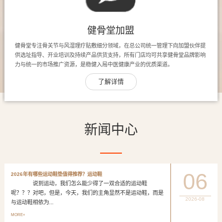
健骨堂加盟
健骨堂专注骨关节与风湿理疗贴敷细分领域，在总公司统一管理下向加盟伙伴提
供选址指导、开业培训及持续产品供货支持，所有门店均可共享健骨堂品牌影响
力与统一的市场推广资源，是稳健入局中医健康产业的优质渠道。
了解详情
新闻中心
06
2026年有哪些运动鞋垫值得推荐？运动鞋
说到运动，我们怎么能少得了一双合适的运动鞋
呢？？？对吧，但是，今天，我们的主角显然不是运动鞋，而是
2026-08
与运动鞋相依为...
MORE+