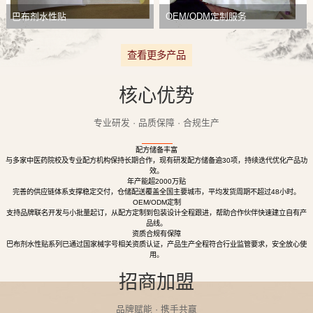
巴布剂水性贴
OEM/ODM定制服务
查看更多产品
核心优势
专业研发 · 品质保障 · 合规生产
配方储备丰富
与多家中医药院校及专业配方机构保持长期合作，现有研发配方储备逾30项，持续迭代优化产品功
效。
年产能超2000万贴
完善的供应链体系支撑稳定交付，仓储配送覆盖全国主要城市，平均发货周期不超过48小时。
OEM/ODM定制
支持品牌联名开发与小批量起订，从配方定制到包装设计全程跟进，帮助合作伙伴快速建立自有产
品线。
资质合规有保障
巴布剂水性贴系列已通过国家械字号相关资质认证，产品生产全程符合行业监管要求，安全放心使
用。
招商加盟
品牌赋能 · 携手共赢