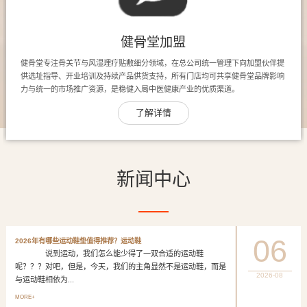
健骨堂加盟
健骨堂专注骨关节与风湿理疗贴敷细分领域，在总公司统一管理下向加盟伙伴提
供选址指导、开业培训及持续产品供货支持，所有门店均可共享健骨堂品牌影响
力与统一的市场推广资源，是稳健入局中医健康产业的优质渠道。
了解详情
新闻中心
06
2026年有哪些运动鞋垫值得推荐？运动鞋
说到运动，我们怎么能少得了一双合适的运动鞋
呢？？？对吧，但是，今天，我们的主角显然不是运动鞋，而是
2026-08
与运动鞋相依为...
MORE+