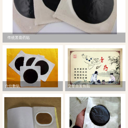
传统黑膏药贴
穴位敷贴
艾草自发热贴