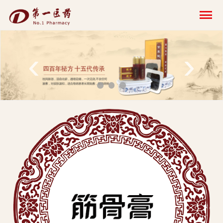
开
云
网
‹
›
页
版-
开
云
科
技
发
展
有
限
公
司