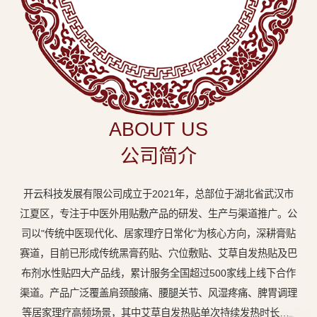
中
医
外
用
贴
敷
ABOUT US
专
公司简介
业
品
开云科技发展有限公司成立于2021年，总部位于湖北省武汉市
牌
江夏区，专注于中医外用贴敷产品的研发、生产与渠道推广。公
司以"传统中医现代化、居家理疗日常化"为核心方向，深耕膏贴
赛道，目前已形成传统黑膏药贴、穴位敷贴、艾草自发热贴及巴
布剂水性贴四大产品线，累计服务全国超过500家线上线下合作
渠道。产品广泛覆盖肩颈酸痛、腰腿关节、风湿疼痛、脾胃调理
等居家理疗高频场景，其中艾草自发热贴单次持续发热时长达8