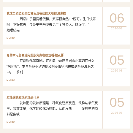
06
我成全老婆和男闺蜜我连夜出国无视她消息摘
周临川手里提着蛋糕，笑得很自然：“砚哥，生日快乐
啊。不好意思，今晚宁宁陪我去见了个投资人，耽误了。”
2026-08
她眼睛亮...
MORE+
05
膏药章电影高清完整版免费在线观看-樱花影
京剧现代悲喜剧。江湖郎中膏药章因救小寡妇而卷入
“风化案”，本与革命不沾边却又阴差阳错地被推到革命漩涡之
2026-08
中，一系列...
MORE+
05
发热贴的发热原理是什么
发热贴的发热原理是一种氧化还原反应，铁粉与氧气反
应，释放能量，化学能转化为热能，从而发热。 发热贴的原
2026-08
料是由铁...
MORE+