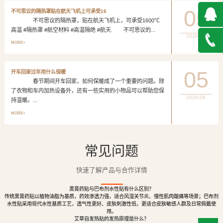
05
不可思议的隔热罩贴在航天飞机上可承受16
不可思议的隔热罩，贴在航天飞机上，可承受1600℃
高温 #隔热罩 #航空材料 #高温隔绝 #航天. 不可思议的...
2026-08
QQ在
MORE+
线咨询
027-
05
开车回家过年用什么保暖
春节期间开车回家，如何保暖成了一个重要的问题。除
888500
了衣物和车内加热设备外，还有一些实用的小物品可以帮助您保
2026-08
持温暖。...
MORE+
常见问题
快速了解产品与合作详情
黑膏药贴与巴布剂水性贴有什么区别？
传统黑膏药贴以植物油脂为基质，药效渗透力强，适合风湿关节炎、慢性肌肉酸痛等场景；巴布剂
水性贴采用现代水性基质工艺，透气性更好、皮肤刺激性低，更适合皮肤敏感人群及日常佩戴使
用。
艾草自发热贴的发热原理是什么？