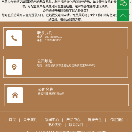
产品内含天然艾草提取物与自热发热包，利用铁粉氧化反应持续产热，单次使用发热时长达8至12小
时，可配合艾草有效成分实现温通经络、缓解局部酸痛的理疗效果。
如何通过开云网页版了解合作政策？
您可直接访问
开云官方登录入口
，在线提交意向申请，专属顾问将于3个工作日内与您对接，提供产
品目录、报价及加盟方案。
联系我们
电话：027-88850010
手机：15827495155
公司地址
地址：湖北省武汉市江夏区纸坊街长安里10-207号
公司名称
开云科技发展有限公司
|
首页
|
关于我们
|
新闻中心
|
产品中心
|
健康养生
|
招商加盟
|
技术优势
|
联系我们
|