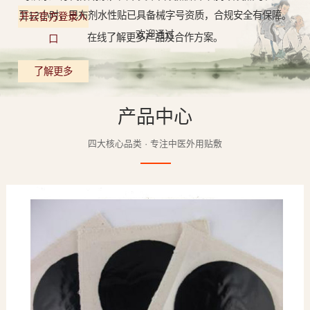
至12小时，巴布剂水性贴已具备械字号资质，合规安全有保障。
开云官方登录入
欢迎通过
在线了解更多产品及合作方案。
口
了解更多
产品中心
四大核心品类 · 专注中医外用贴敷