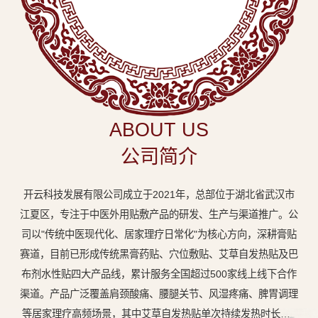
中
医
外
用
贴
敷
ABOUT US
专
公司简介
业
品
开云科技发展有限公司成立于2021年，总部位于湖北省武汉市
牌
江夏区，专注于中医外用贴敷产品的研发、生产与渠道推广。公
司以"传统中医现代化、居家理疗日常化"为核心方向，深耕膏贴
赛道，目前已形成传统黑膏药贴、穴位敷贴、艾草自发热贴及巴
布剂水性贴四大产品线，累计服务全国超过500家线上线下合作
渠道。产品广泛覆盖肩颈酸痛、腰腿关节、风湿疼痛、脾胃调理
等居家理疗高频场景，其中艾草自发热贴单次持续发热时长达8