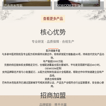
巴布剂水性贴
OEM/ODM定制服务
查看更多产品
核心优势
专业研发 · 品质保障 · 合规生产
配方储备丰富
与多家中医药院校及专业配方机构保持长期合作，现有研发配方储备逾30项，持续迭代优化产品功
效。
年产能超2000万贴
完善的供应链体系支撑稳定交付，仓储配送覆盖全国主要城市，平均发货周期不超过48小时。
OEM/ODM定制
支持品牌联名开发与小批量起订，从配方定制到包装设计全程跟进，帮助合作伙伴快速建立自有产
品线。
资质合规有保障
巴布剂水性贴系列已通过国家械字号相关资质认证，产品生产全程符合行业监管要求，安全放心使
用。
招商加盟
品牌赋能 · 携手共赢