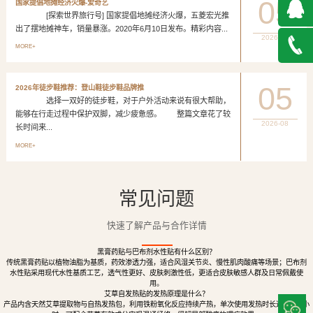
05
国家提倡地摊经济火爆-爱奇艺
[探索世界旅行号] 国家提倡地摊经济火爆，五菱宏光推
出了摆地摊神车，销量暴涨。2020年6月10日发布。精彩内容...
2026-08
QQ在
MORE+
线咨询
027-
05
2026年徒步鞋推荐：登山鞋徒步鞋品牌推
选择一双好的徒步鞋，对于户外活动来说有很大帮助，
888500
能够在行走过程中保护双脚，减少疲惫感。 整篇文章花了较
2026-08
长时间来...
MORE+
常见问题
快速了解产品与合作详情
黑膏药贴与巴布剂水性贴有什么区别？
传统黑膏药贴以植物油脂为基质，药效渗透力强，适合风湿关节炎、慢性肌肉酸痛等场景；巴布剂
水性贴采用现代水性基质工艺，透气性更好、皮肤刺激性低，更适合皮肤敏感人群及日常佩戴使
用。
艾草自发热贴的发热原理是什么？
产品内含天然艾草提取物与自热发热包，利用铁粉氧化反应持续产热，单次使用发热时长达8至12小