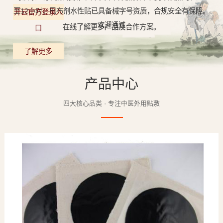
至12小时，巴布剂水性贴已具备械字号资质，合规安全有保障。
开云官方登录入
欢迎通过
在线了解更多产品及合作方案。
口
了解更多
产品中心
四大核心品类 · 专注中医外用贴敷