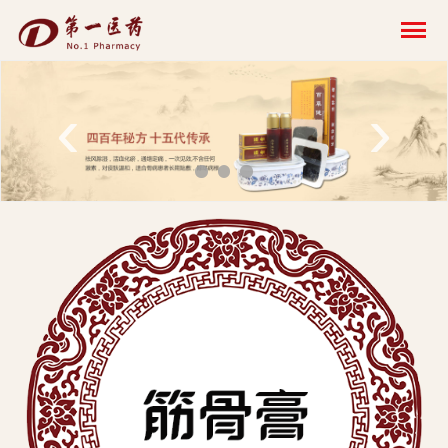
开
云
网
‹
›
页
版-
开
云
科
技
发
展
有
限
公
司