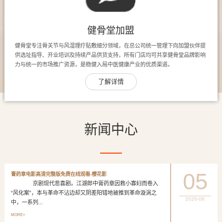
健骨堂加盟
健骨堂专注骨关节与风湿理疗贴敷细分领域，在总公司统一管理下向加盟伙伴提
供选址指导、开业培训及持续产品供货支持，所有门店均可共享健骨堂品牌影响
力与统一的市场推广资源，是稳健入局中医健康产业的优质渠道。
了解详情
新闻中心
05
膏药章电影高清完整版免费在线观看-樱花影
京剧现代悲喜剧。江湖郎中膏药章因救小寡妇而卷入
“风化案”，本与革命不沾边却又阴差阳错地被推到革命漩涡之
2026-08
中，一系列...
MORE+