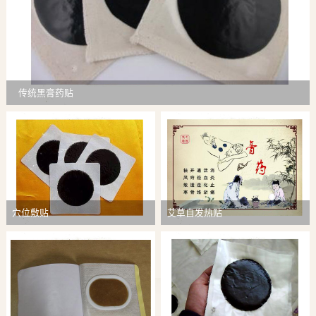
传统黑膏药贴
穴位敷贴
艾草自发热贴