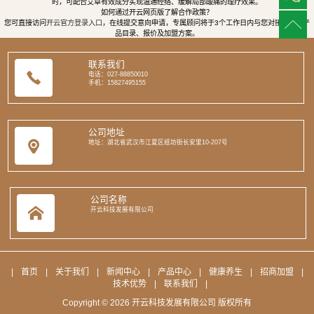
时，可配合艾草有效成分实现温通经络、缓解局部酸痛的理疗效果。
如何通过开云网页版了解合作政策？
您可直接访问
开云官方登录入口
，在线提交意向申请，专属顾问将于3个工作日内与您对接，提供产
品目录、报价及加盟方案。
联系我们
电话：027-88850010
手机：15827495155
公司地址
地址：湖北省武汉市江夏区纸坊街长安里10-207号
公司名称
开云科技发展有限公司
|
首页
|
关于我们
|
新闻中心
|
产品中心
|
健康养生
|
招商加盟
|
技术优势
|
联系我们
|
Copyright © 2026 开云科技发展有限公司 版权所有