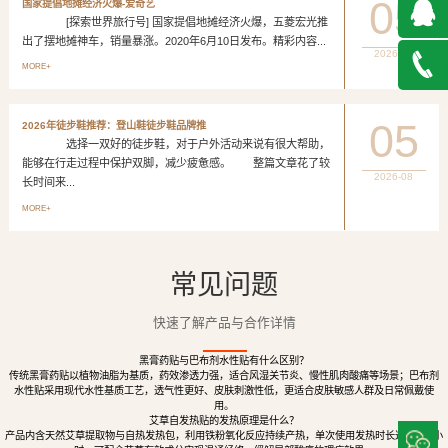
05
国家提倡地摊经济火爆-爱奇艺
[探索世界旅行号] 国家提倡地摊经济火爆，五菱宏光推
出了摆地摊神车，销量暴涨。2020年6月10日发布。精彩内容...
2026-08
QQ在
MORE+
线咨询
027-
05
2026年徒步鞋推荐：登山鞋徒步鞋品牌推
选择一双好的徒步鞋，对于户外活动来说有很大帮助，
888500
能够在行走过程中保护双脚，减少疲惫感。 整篇文章花了较
2026-08
长时间来...
MORE+
常见问题
快速了解产品与合作详情
黑膏药贴与巴布剂水性贴有什么区别？
传统黑膏药贴以植物油脂为基质，药效渗透力强，适合风湿关节炎、慢性肌肉酸痛等场景；巴布剂
水性贴采用现代水性基质工艺，透气性更好、皮肤刺激性低，更适合皮肤敏感人群及日常佩戴使
用。
艾草自发热贴的发热原理是什么？
产品内含天然艾草提取物与自热发热包，利用铁粉氧化反应持续产热，单次使用发热时长达8至12小