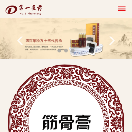
开
云
网
‹
›
页
版-
开
云
科
技
发
展
有
限
公
司