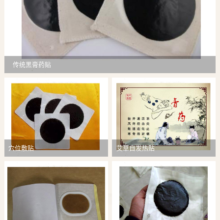
传统黑膏药贴
穴位敷贴
艾草自发热贴