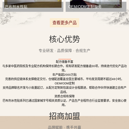
巴布剂水性贴
OEM/ODM定制服务
查看更多产品
核心优势
专业研发 · 品质保障 · 合规生产
配方储备丰富
与多家中医药院校及专业配方机构保持长期合作，现有研发配方储备逾30项，持续迭代优化产品功
效。
年产能超2000万贴
完善的供应链体系支撑稳定交付，仓储配送覆盖全国主要城市，平均发货周期不超过48小时。
OEM/ODM定制
支持品牌联名开发与小批量起订，从配方定制到包装设计全程跟进，帮助合作伙伴快速建立自有产
品线。
资质合规有保障
巴布剂水性贴系列已通过国家械字号相关资质认证，产品生产全程符合行业监管要求，安全放心使
用。
招商加盟
品牌赋能 · 携手共赢