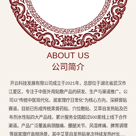
中
医
外
用
贴
敷
ABOUT US
专
公司简介
业
品
开云科技发展有限公司成立于2021年，总部位于湖北省武汉市
牌
江夏区，专注于中医外用贴敷产品的研发、生产与渠道推广。公
司以"传统中医现代化、居家理疗日常化"为核心方向，深耕膏贴
赛道，目前已形成传统黑膏药贴、穴位敷贴、艾草自发热贴及巴
布剂水性贴四大产品线，累计服务全国超过500家线上线下合作
渠道。产品广泛覆盖肩颈酸痛、腰腿关节、风湿疼痛、脾胃调理
等居家理疗高频场景，其中艾草自发热贴单次持续发热时长达8