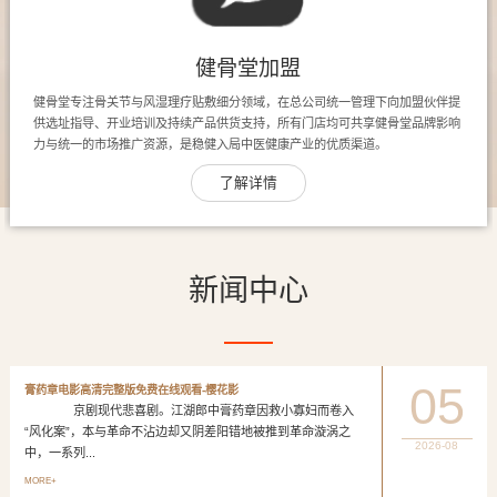
健骨堂加盟
健骨堂专注骨关节与风湿理疗贴敷细分领域，在总公司统一管理下向加盟伙伴提
供选址指导、开业培训及持续产品供货支持，所有门店均可共享健骨堂品牌影响
力与统一的市场推广资源，是稳健入局中医健康产业的优质渠道。
了解详情
新闻中心
05
膏药章电影高清完整版免费在线观看-樱花影
京剧现代悲喜剧。江湖郎中膏药章因救小寡妇而卷入
“风化案”，本与革命不沾边却又阴差阳错地被推到革命漩涡之
2026-08
中，一系列...
MORE+