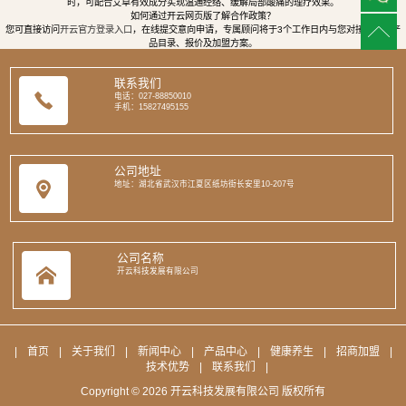
时，可配合艾草有效成分实现温通经络、缓解局部酸痛的理疗效果。
如何通过开云网页版了解合作政策？
您可直接访问
开云官方登录入口
，在线提交意向申请，专属顾问将于3个工作日内与您对接，提供产
品目录、报价及加盟方案。
联系我们
电话：027-88850010
手机：15827495155
公司地址
地址：湖北省武汉市江夏区纸坊街长安里10-207号
公司名称
开云科技发展有限公司
|
首页
|
关于我们
|
新闻中心
|
产品中心
|
健康养生
|
招商加盟
|
技术优势
|
联系我们
|
Copyright © 2026 开云科技发展有限公司 版权所有