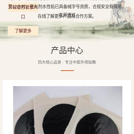
至12小时，巴布剂水性贴已具备械字号资质，合规安全有保障。
开云官方登录入
欢迎通过
在线了解更多产品及合作方案。
口
了解更多
产品中心
四大核心品类 · 专注中医外用贴敷