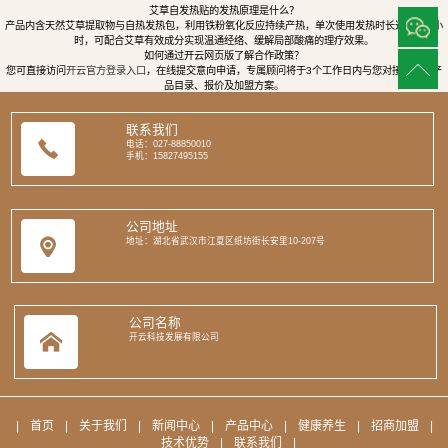
艾草自发热贴的发热原理是什么？
产品内含天然艾草提取物与自热发热包，利用铁粉氧化反应持续产热，单次使用发热时长达8至12小
时，可配合艾草有效成分实现温通经络、缓解局部酸痛的理疗效果。
如何通过开云网页版了解合作政策？
您可直接访问
开云官方登录入口
，在线提交意向申请，专属顾问将于3个工作日内与您对接，提供产
品目录、报价及加盟方案。
联系我们
电话：027-88850010
手机：15827495155
公司地址
地址：湖北省武汉市江夏区纸坊街长安里10-207号
公司名称
开云科技发展有限公司
|
首页
|
关于我们
|
新闻中心
|
产品中心
|
健康养生
|
招商加盟
|
技术优势
|
联系我们
|