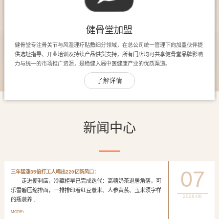
健骨堂加盟
健骨堂专注骨关节与风湿理疗贴敷细分领域，在总公司统一管理下向加盟伙伴提
供选址指导、开业培训及持续产品供货支持，所有门店均可共享健骨堂品牌影响
力与统一的市场推广资源，是稳健入局中医健康产业的优质渠道。
了解详情
新闻中心
07
三年猛涨35倍打工人喝出220亿新风口：
走进便利店，冷藏柜早已完成迭代：高糖奶茶退居角落，可
乐雪碧压缩排面，一排排印着红豆薏米、人参黄芪、玉米须字样
2026-08
的瓶装养...
MORE+