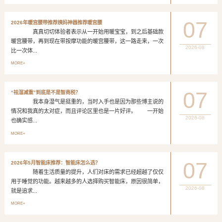
07
2026年暖宫腰带推荐姨妈神器推荐暖宫腰
真真切切体验者表示从一开始用暖宝宝，到之后基础款
暖宫腰带，再到现在带按摩功能的暖宫腰带，这一路走来，一次
2026-08
比一次体...
MORE+
07
“祛湿减重”到底是不是智商税？
我本身湿气是挺重的，当时入手也是因为那些博主说的
情况和我真的太对症，而且评论区里也是一片好评。 一开始
2026-08
也确实感...
MORE+
07
2026年5月智能床推荐：智能床怎么选？
随着生活质量的提升，人们对床的需求已经超越了仅仅
用于睡觉的功能。越来越多的人选择购买智能床，原因很简单，
2026-08
就是追求...
MORE+