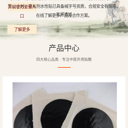
至12小时，巴布剂水性贴已具备械字号资质，合规安全有保障。
开云官方登录入
欢迎通过
在线了解更多产品及合作方案。
口
了解更多
产品中心
四大核心品类 · 专注中医外用贴敷