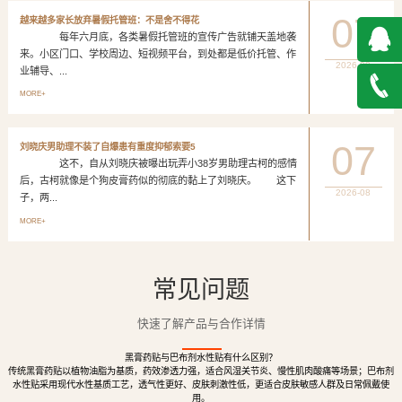
07
越来越多家长放弃暑假托管班：不是舍不得花
每年六月底，各类暑假托管班的宣传广告就铺天盖地袭
来。小区门口、学校周边、短视频平台，到处都是低价托管、作
2026-08
业辅导、...
QQ在
MORE+
线咨询
027-
07
刘晓庆男助理不装了自爆患有重度抑郁索要5
这不，自从刘晓庆被曝出玩弄小38岁男助理古柯的感情
888500
后，古柯就像是个狗皮膏药似的彻底的黏上了刘晓庆。 这下
2026-08
子，两...
MORE+
常见问题
快速了解产品与合作详情
黑膏药贴与巴布剂水性贴有什么区别？
传统黑膏药贴以植物油脂为基质，药效渗透力强，适合风湿关节炎、慢性肌肉酸痛等场景；巴布剂
水性贴采用现代水性基质工艺，透气性更好、皮肤刺激性低，更适合皮肤敏感人群及日常佩戴使
用。