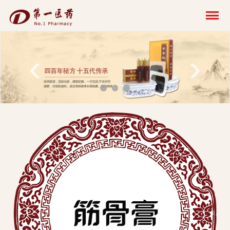
开
云
网
‹
›
页
版-
开
云
科
技
发
展
有
限
公
司