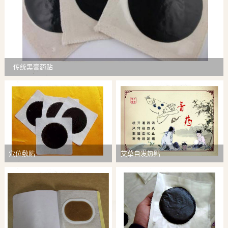
传统黑膏药贴
穴位敷贴
艾草自发热贴