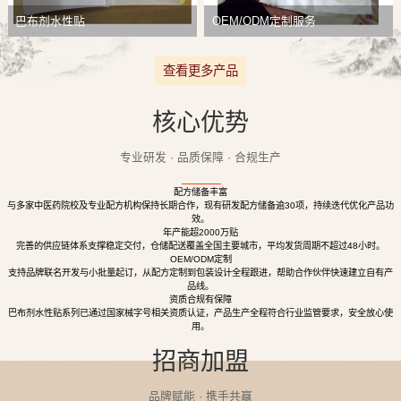
巴布剂水性贴
OEM/ODM定制服务
查看更多产品
核心优势
专业研发 · 品质保障 · 合规生产
配方储备丰富
与多家中医药院校及专业配方机构保持长期合作，现有研发配方储备逾30项，持续迭代优化产品功
效。
年产能超2000万贴
完善的供应链体系支撑稳定交付，仓储配送覆盖全国主要城市，平均发货周期不超过48小时。
OEM/ODM定制
支持品牌联名开发与小批量起订，从配方定制到包装设计全程跟进，帮助合作伙伴快速建立自有产
品线。
资质合规有保障
巴布剂水性贴系列已通过国家械字号相关资质认证，产品生产全程符合行业监管要求，安全放心使
用。
招商加盟
品牌赋能 · 携手共赢