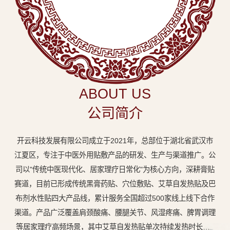
中
医
外
用
贴
敷
ABOUT US
专
公司简介
业
品
开云科技发展有限公司成立于2021年，总部位于湖北省武汉市
牌
江夏区，专注于中医外用贴敷产品的研发、生产与渠道推广。公
司以"传统中医现代化、居家理疗日常化"为核心方向，深耕膏贴
赛道，目前已形成传统黑膏药贴、穴位敷贴、艾草自发热贴及巴
布剂水性贴四大产品线，累计服务全国超过500家线上线下合作
渠道。产品广泛覆盖肩颈酸痛、腰腿关节、风湿疼痛、脾胃调理
等居家理疗高频场景，其中艾草自发热贴单次持续发热时长达8