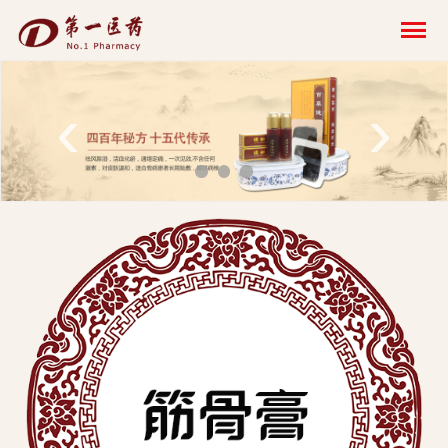
开
云
网
‹
›
页
版-
开
云
科
技
发
展
有
限
公
司