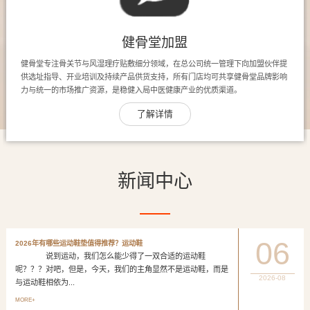
健骨堂加盟
健骨堂专注骨关节与风湿理疗贴敷细分领域，在总公司统一管理下向加盟伙伴提
供选址指导、开业培训及持续产品供货支持，所有门店均可共享健骨堂品牌影响
力与统一的市场推广资源，是稳健入局中医健康产业的优质渠道。
了解详情
新闻中心
06
2026年有哪些运动鞋垫值得推荐？运动鞋
说到运动，我们怎么能少得了一双合适的运动鞋
呢？？？对吧，但是，今天，我们的主角显然不是运动鞋，而是
2026-08
与运动鞋相依为...
MORE+