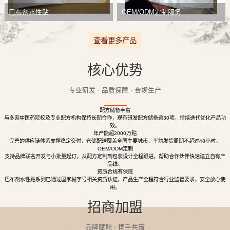
巴布剂水性贴
OEM/ODM定制服务
查看更多产品
核心优势
专业研发 · 品质保障 · 合规生产
配方储备丰富
与多家中医药院校及专业配方机构保持长期合作，现有研发配方储备逾30项，持续迭代优化产品功
效。
年产能超2000万贴
完善的供应链体系支撑稳定交付，仓储配送覆盖全国主要城市，平均发货周期不超过48小时。
OEM/ODM定制
支持品牌联名开发与小批量起订，从配方定制到包装设计全程跟进，帮助合作伙伴快速建立自有产
品线。
资质合规有保障
巴布剂水性贴系列已通过国家械字号相关资质认证，产品生产全程符合行业监管要求，安全放心使
用。
招商加盟
品牌赋能 · 携手共赢