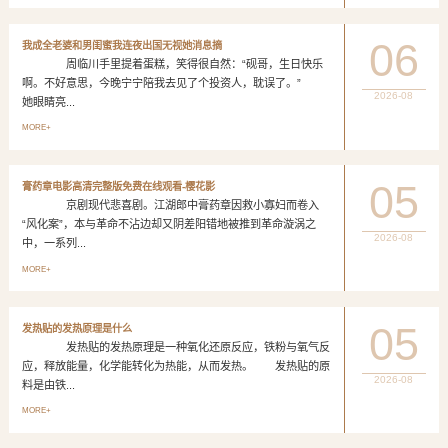
06
我成全老婆和男闺蜜我连夜出国无视她消息摘
周临川手里提着蛋糕，笑得很自然：“砚哥，生日快乐
啊。不好意思，今晚宁宁陪我去见了个投资人，耽误了。”
2026-08
她眼睛亮...
MORE+
05
膏药章电影高清完整版免费在线观看-樱花影
京剧现代悲喜剧。江湖郎中膏药章因救小寡妇而卷入
“风化案”，本与革命不沾边却又阴差阳错地被推到革命漩涡之
2026-08
中，一系列...
MORE+
05
发热贴的发热原理是什么
发热贴的发热原理是一种氧化还原反应，铁粉与氧气反
应，释放能量，化学能转化为热能，从而发热。 发热贴的原
2026-08
料是由铁...
MORE+