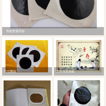
传统黑膏药贴
穴位敷贴
艾草自发热贴