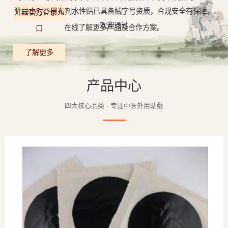
至12小时，巴布剂水性贴已具备械字号资质，合规安全有保障。
开云官方登录入
欢迎通过
在线了解更多产品及合作方案。
口
了解更多
产品中心
四大核心品类 · 专注中医外用贴敷