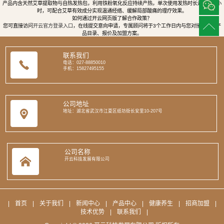
产品内含天然艾草提取物与自热发热包，利用铁粉氧化反应持续产热，单次使用发热时长达8至12小
时，可配合艾草有效成分实现温通经络、缓解局部酸痛的理疗效果。
如何通过开云网页版了解合作政策？
您可直接访问
开云官方登录入口
，在线提交意向申请，专属顾问将于3个工作日内与您对接，提供产
品目录、报价及加盟方案。
联系我们
电话：027-88850010
手机：15827495155
公司地址
地址：湖北省武汉市江夏区纸坊街长安里10-207号
公司名称
开云科技发展有限公司
|
首页
|
关于我们
|
新闻中心
|
产品中心
|
健康养生
|
招商加盟
|
技术优势
|
联系我们
|