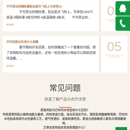
05
不可思议的隔热罩贴在航天飞机上可承受16
不可思议的隔热罩，贴在航天飞机上，可承受1600℃
高温 #隔热罩 #航空材料 #高温隔绝 #航天. 不可思议的...
2026-08
QQ在
MORE+
线咨询
027-
05
开车回家过年用什么保暖
春节期间开车回家，如何保暖成了一个重要的问题。除
888500
了衣物和车内加热设备外，还有一些实用的小物品可以帮助您保
2026-08
持温暖。...
MORE+
常见问题
快速了解产品与合作详情
黑膏药贴与巴布剂水性贴有什么区别？
传统黑膏药贴以植物油脂为基质，药效渗透力强，适合风湿关节炎、慢性肌肉酸痛等场景；巴布剂
水性贴采用现代水性基质工艺，透气性更好、皮肤刺激性低，更适合皮肤敏感人群及日常佩戴使
用。
艾草自发热贴的发热原理是什么？