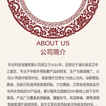
中
医
外
用
贴
敷
ABOUT US
专
公司简介
业
品
开云科技发展有限公司成立于2021年，总部位于湖北省武汉市
牌
江夏区，专注于中医外用贴敷产品的研发、生产与渠道推广。公
司以"传统中医现代化、居家理疗日常化"为核心方向，深耕膏贴
赛道，目前已形成传统黑膏药贴、穴位敷贴、艾草自发热贴及巴
布剂水性贴四大产品线，累计服务全国超过500家线上线下合作
渠道。产品广泛覆盖肩颈酸痛、腰腿关节、风湿疼痛、脾胃调理
等居家理疗高频场景，其中艾草自发热贴单次持续发热时长达8