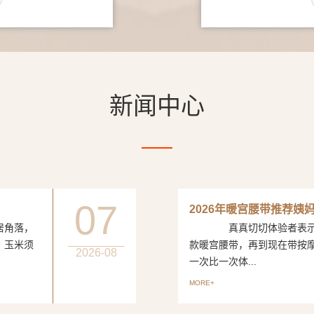
新闻中心
07
2026年暖宫腰带推荐姨
居角落，
真真切切体验者表示从
、玉米须
款暖宫腰带，再到现在带按
2026-08
一次比一次体...
MORE+