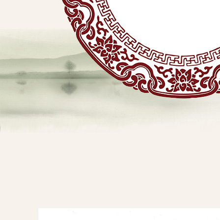
贴
敷
专
业
品
查看详情
牌