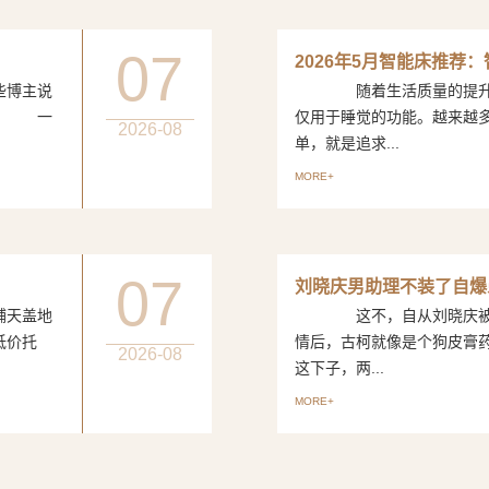
07
2026年5月智能床推荐
博主说
随着生活质量的提升，
评。 一
仅用于睡觉的功能。越来越
2026-08
单，就是追求...
MORE+
07
刘晓庆男助理不装了自爆
天盖地
这不，自从刘晓庆被曝出
低价托
情后，古柯就像是个狗皮
2026-08
这下子，两...
MORE+