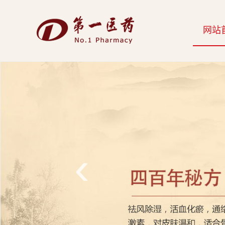
开
网站
云
网
页
版-
开
云
‹
科
技
发