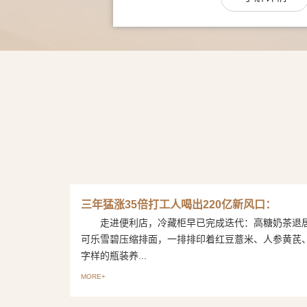
三年猛涨35倍打工人喝出220亿新风口：
走进便利店，冷藏柜早已完成迭代：高糖奶茶退
可乐雪碧压缩排面，一排排印着红豆薏米、人参黄芪
字样的瓶装养...
MORE+