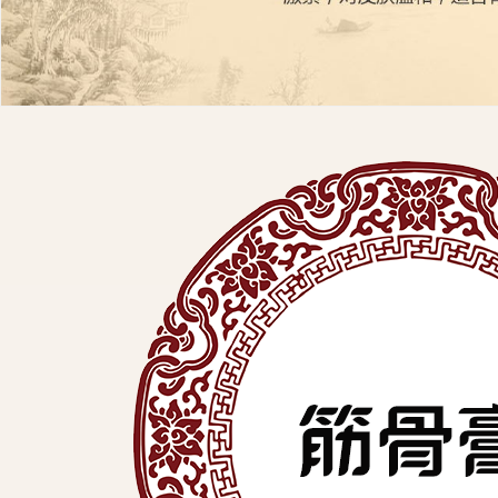
展
有
限
公
司
中
医
外
用