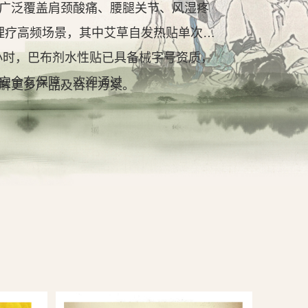
广泛覆盖肩颈酸痛、腰腿关节、风湿疼
理疗高频场景，其中艾草自发热贴单次持
2小时，巴布剂水性贴已具备械字号资质，
安全有保障。欢迎通过
解更多产品及合作方案。
查看详情