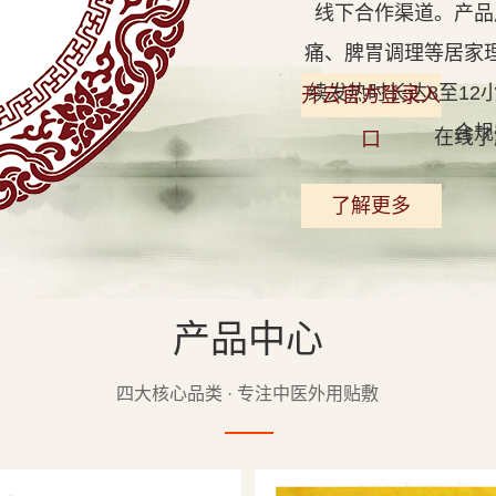
线下合作渠道。产品
痛、脾胃调理等居家
续发热时长达8至1
开云官方登录入
合规
在线了
口
了解更多
产品中心
查看详情
四大核心品类 · 专注中医外用贴敷