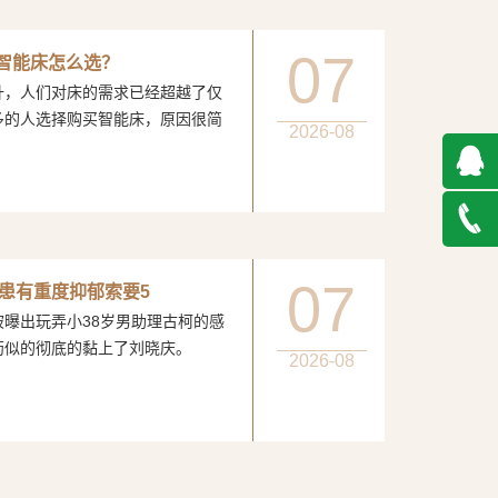
07
：智能床怎么选？
人们对床的需求已经超越了仅
多的人选择购买智能床，原因很简
2026-08
QQ在
线咨询
027-
07
患有重度抑郁索要5
玩弄小38岁男助理古柯的感
888500
膏药似的彻底的黏上了刘晓庆。
2026-08