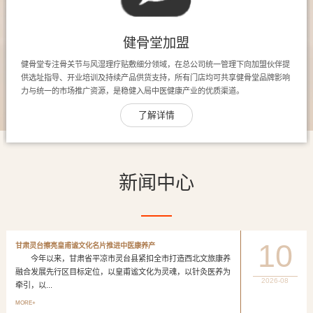
健骨堂加盟
健骨堂专注骨关节与风湿理疗贴敷细分领域，在总公司统一管理下向加盟伙伴提
供选址指导、开业培训及持续产品供货支持，所有门店均可共享健骨堂品牌影响
力与统一的市场推广资源，是稳健入局中医健康产业的优质渠道。
了解详情
新闻中心
10
甘肃灵台擦亮皇甫谧文化名片推进中医康养产
今年以来，甘肃省平凉市灵台县紧扣全市打造西北文旅康养
融合发展先行区目标定位，以皇甫谧文化为灵魂，以针灸医养为
2026-08
牵引，以...
MORE+