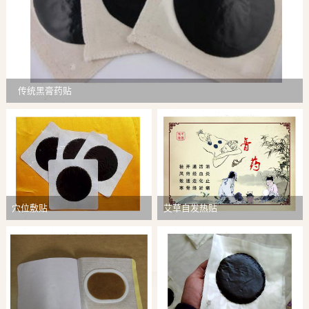
传统黑膏药贴
穴位敷贴
艾草自发热贴