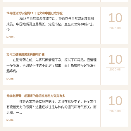
10
世界经济论坛官网17日刊文称中国已成为全
2018年自然资源部成立后，钟自然任自然资源部党组
成员，中国地质调查局局长、党组书记。直至2022年9月卸任。
2026-08
今...
MORE+
10
如何正确使用黑膏药使用步骤
在贴膏药之前，先将局部清理干净，擦拭干后再贴。应清理
干净毛发，否则粘不住达不到治疗效果，而且撕揭时带起毛发引
2026-08
起疼痛。...
MORE+
10
升级老黑膏：老祖宗的排湿祛寒秘方究竟有多
你是否常常感觉身体寒冷，尤其在秋冬季节，甚至常伴
有疲倦无力的感觉？这些症状往往与体内的湿气和寒气有关。而
2026-08
近期，一...
MORE+