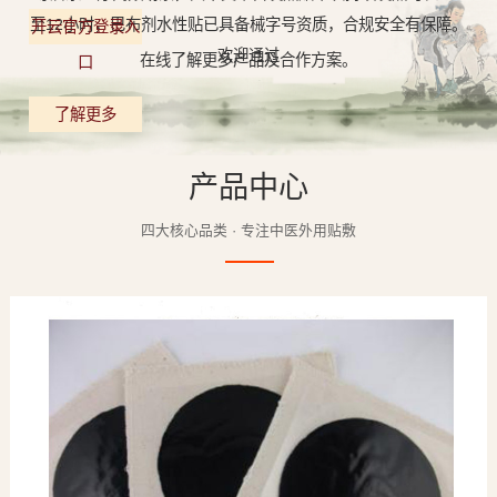
至12小时，巴布剂水性贴已具备械字号资质，合规安全有保障。
开云官方登录入
欢迎通过
在线了解更多产品及合作方案。
口
了解更多
产品中心
四大核心品类 · 专注中医外用贴敷