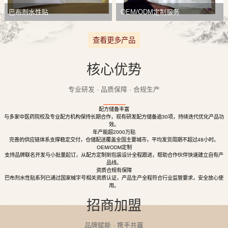
巴布剂水性贴
OEM/ODM定制服务
查看更多产品
核心优势
专业研发 · 品质保障 · 合规生产
配方储备丰富
与多家中医药院校及专业配方机构保持长期合作，现有研发配方储备逾30项，持续迭代优化产品功
效。
年产能超2000万贴
完善的供应链体系支撑稳定交付，仓储配送覆盖全国主要城市，平均发货周期不超过48小时。
OEM/ODM定制
支持品牌联名开发与小批量起订，从配方定制到包装设计全程跟进，帮助合作伙伴快速建立自有产
品线。
资质合规有保障
巴布剂水性贴系列已通过国家械字号相关资质认证，产品生产全程符合行业监管要求，安全放心使
用。
招商加盟
品牌赋能 · 携手共赢