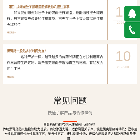
10
【图】拔罐减肚子拔哪里图解教你几招注意事
如果我们想要对肚子上的赘肉进行减脂，也能通过拔火罐进
行，只不过有些必要的注意事项。首先在肚子上拔火罐需要注意
2026-08
火罐的位...
QQ在
MORE+
线咨询
027-
10
黑膏药一般贴多长时间为宜？
这种产品一样，越来越多的膏药品牌正在寻找制造商合
888500
作黑膏药生产定制，消费者更倾向于选择真正的材料。有朋友会
2026-08
问手工黑...
MORE+
常见问题
快速了解产品与合作详情
黑膏药贴与巴布剂水性贴有什么区别？
传统黑膏药贴以植物油脂为基质，药效渗透力强，适合风湿关节炎、慢性肌肉酸痛等场景；巴布剂
水性贴采用现代水性基质工艺，透气性更好、皮肤刺激性低，更适合皮肤敏感人群及日常佩戴使
用。