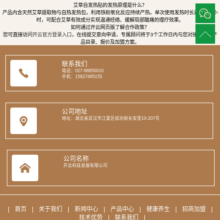
艾草自发热贴的发热原理是什么？
产品内含天然艾草提取物与自热发热包，利用铁粉氧化反应持续产热，单次使用发热时长达8至12小
时，可配合艾草有效成分实现温通经络、缓解局部酸痛的理疗效果。
如何通过开云网页版了解合作政策？
您可直接访问
开云官方登录入口
，在线提交意向申请，专属顾问将于3个工作日内与您对接，提供产
品目录、报价及加盟方案。
联系我们
电话：027-88850010
手机：15827495155
公司地址
地址：湖北省武汉市江夏区纸坊街长安里10-207号
公司名称
开云科技发展有限公司
|
首页
|
关于我们
|
新闻中心
|
产品中心
|
健康养生
|
招商加盟
|
技术优势
|
联系我们
|