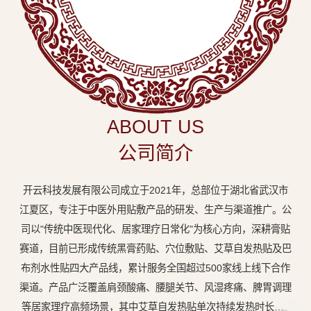
中
医
外
用
贴
敷
ABOUT US
专
公司简介
业
品
开云科技发展有限公司成立于2021年，总部位于湖北省武汉市
牌
江夏区，专注于中医外用贴敷产品的研发、生产与渠道推广。公
司以"传统中医现代化、居家理疗日常化"为核心方向，深耕膏贴
赛道，目前已形成传统黑膏药贴、穴位敷贴、艾草自发热贴及巴
布剂水性贴四大产品线，累计服务全国超过500家线上线下合作
渠道。产品广泛覆盖肩颈酸痛、腰腿关节、风湿疼痛、脾胃调理
等居家理疗高频场景，其中艾草自发热贴单次持续发热时长达8