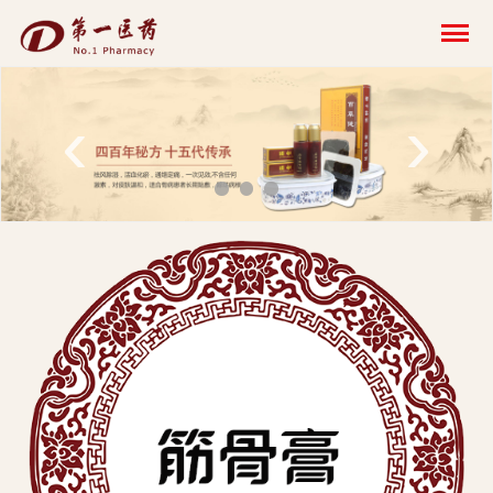
开
云
网
‹
›
页
版-
开
云
科
技
发
展
有
限
公
司