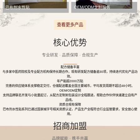
巴布剂水性贴
OEM/ODM定制服务
查看更多产品
核心优势
专业研发 · 品质保障 · 合规生产
配方储备丰富
与多家中医药院校及专业配方机构保持长期合作，现有研发配方储备逾30项，持续迭代优化产品功
效。
年产能超2000万贴
完善的供应链体系支撑稳定交付，仓储配送覆盖全国主要城市，平均发货周期不超过48小时。
OEM/ODM定制
支持品牌联名开发与小批量起订，从配方定制到包装设计全程跟进，帮助合作伙伴快速建立自有产
品线。
资质合规有保障
巴布剂水性贴系列已通过国家械字号相关资质认证，产品生产全程符合行业监管要求，安全放心使
用。
招商加盟
品牌赋能 · 携手共赢