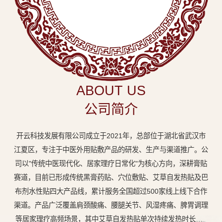
中
医
外
用
贴
敷
ABOUT US
专
公司简介
业
品
开云科技发展有限公司成立于2021年，总部位于湖北省武汉市
牌
江夏区，专注于中医外用贴敷产品的研发、生产与渠道推广。公
司以"传统中医现代化、居家理疗日常化"为核心方向，深耕膏贴
赛道，目前已形成传统黑膏药贴、穴位敷贴、艾草自发热贴及巴
布剂水性贴四大产品线，累计服务全国超过500家线上线下合作
渠道。产品广泛覆盖肩颈酸痛、腰腿关节、风湿疼痛、脾胃调理
等居家理疗高频场景，其中艾草自发热贴单次持续发热时长达8