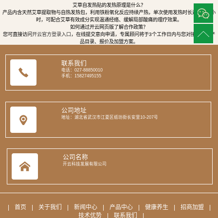
艾草自发热贴的发热原理是什么？
产品内含天然艾草提取物与自热发热包，利用铁粉氧化反应持续产热，单次使用发热时长达8至12小
时，可配合艾草有效成分实现温通经络、缓解局部酸痛的理疗效果。
如何通过开云网页版了解合作政策？
您可直接访问
开云官方登录入口
，在线提交意向申请，专属顾问将于3个工作日内与您对接，提供产
品目录、报价及加盟方案。
联系我们
电话：027-88850010
手机：15827495155
公司地址
地址：湖北省武汉市江夏区纸坊街长安里10-207号
公司名称
开云科技发展有限公司
|
首页
|
关于我们
|
新闻中心
|
产品中心
|
健康养生
|
招商加盟
|
技术优势
|
联系我们
|