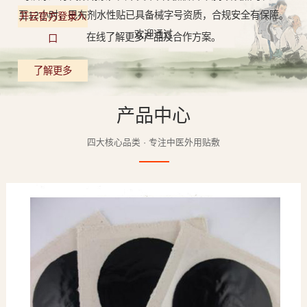
至12小时，巴布剂水性贴已具备械字号资质，合规安全有保障。
开云官方登录入
欢迎通过
在线了解更多产品及合作方案。
口
了解更多
产品中心
四大核心品类 · 专注中医外用贴敷