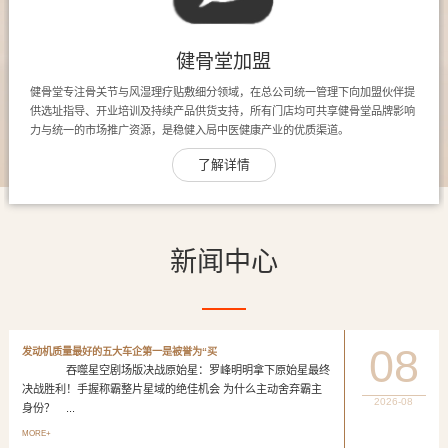
健骨堂加盟
健骨堂专注骨关节与风湿理疗贴敷细分领域，在总公司统一管理下向加盟伙伴提
供选址指导、开业培训及持续产品供货支持，所有门店均可共享健骨堂品牌影响
力与统一的市场推广资源，是稳健入局中医健康产业的优质渠道。
了解详情
新闻中心
08
发动机质量最好的五大车企第一是被誉为“买
吞噬星空剧场版决战原始星：罗峰明明拿下原始星最终
决战胜利！手握称霸整片星域的绝佳机会 为什么主动舍弃霸主
2026-08
身份？ ...
MORE+