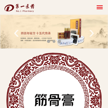
开
云
网
‹
›
页
版-
开
云
科
技
发
展
有
限
公
司