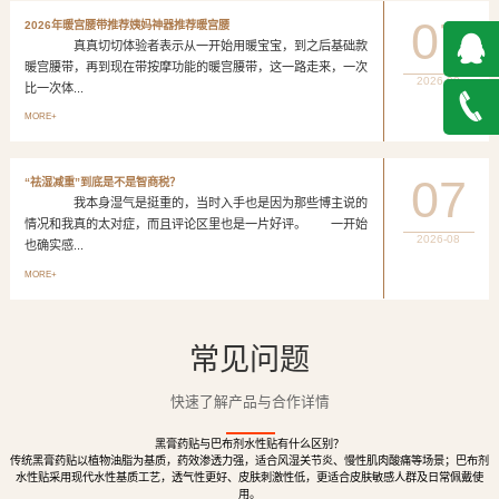
07
2026年暖宫腰带推荐姨妈神器推荐暖宫腰
真真切切体验者表示从一开始用暖宝宝，到之后基础款
暖宫腰带，再到现在带按摩功能的暖宫腰带，这一路走来，一次
2026-08
比一次体...
QQ在
MORE+
线咨询
027-
07
“祛湿减重”到底是不是智商税？
我本身湿气是挺重的，当时入手也是因为那些博主说的
888500
情况和我真的太对症，而且评论区里也是一片好评。 一开始
2026-08
也确实感...
MORE+
常见问题
快速了解产品与合作详情
黑膏药贴与巴布剂水性贴有什么区别？
传统黑膏药贴以植物油脂为基质，药效渗透力强，适合风湿关节炎、慢性肌肉酸痛等场景；巴布剂
水性贴采用现代水性基质工艺，透气性更好、皮肤刺激性低，更适合皮肤敏感人群及日常佩戴使
用。