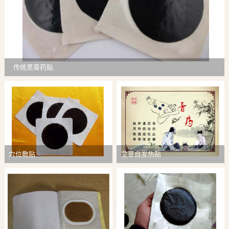
传统黑膏药贴
穴位敷贴
艾草自发热贴