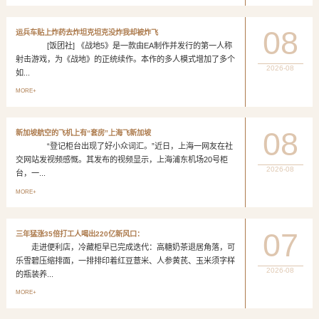
08
运兵车贴上炸药去炸坦克坦克没炸我却被炸飞
[饭团社] 《战地5》是一款由EA制作并发行的第一人称
射击游戏，为《战地》的正统续作。本作的多人模式增加了多个
2026-08
如...
MORE+
08
新加坡航空的飞机上有“套房”上海飞新加坡
“登记柜台出现了好小众词汇。”近日，上海一网友在社
交网站发视频感慨。其发布的视频显示，上海浦东机场20号柜
2026-08
台，一...
MORE+
07
三年猛涨35倍打工人喝出220亿新风口：
走进便利店，冷藏柜早已完成迭代：高糖奶茶退居角落，可
乐雪碧压缩排面，一排排印着红豆薏米、人参黄芪、玉米须字样
2026-08
的瓶装养...
MORE+