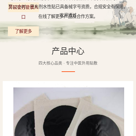
至12小时，巴布剂水性贴已具备械字号资质，合规安全有保障。
开云官方登录入
欢迎通过
在线了解更多产品及合作方案。
口
了解更多
产品中心
四大核心品类 · 专注中医外用贴敷