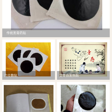
传统黑膏药贴
穴位敷贴
艾草自发热贴