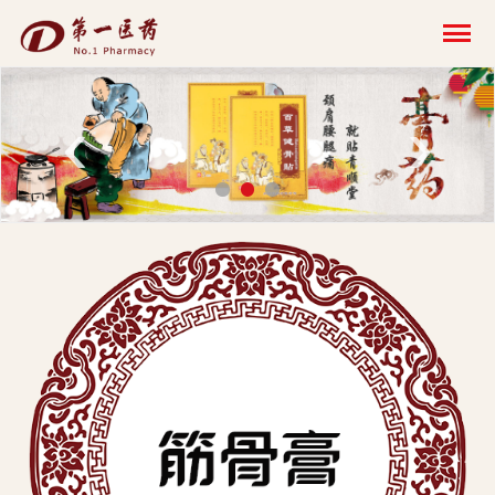
开
云
网
‹
›
页
版-
开
云
科
技
发
展
有
限
公
司