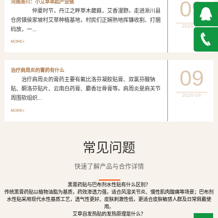
09
河南淅川：小艾草串起产业链
仲夏时节，丹江之畔草木葳蕤，艾香漫野。走进淅川县
仓房镇侯家坡村艾草种植基地，村民们正娴熟地挥镰收割、打捆
2026-08
码放，一...
QQ在
MORE+
线咨询
027-
09
治疗肩周炎的膏药有什么
治疗肩周炎的膏药主要有氟比洛芬凝胶贴膏、双氯芬酸钠
888500
贴、酮洛芬贴片、云南白药膏、麝香壮骨膏等。肩周炎是肩关节
2026-08
周围软组织...
MORE+
常见问题
快速了解产品与合作详情
黑膏药贴与巴布剂水性贴有什么区别？
传统黑膏药贴以植物油脂为基质，药效渗透力强，适合风湿关节炎、慢性肌肉酸痛等场景；巴布剂
水性贴采用现代水性基质工艺，透气性更好、皮肤刺激性低，更适合皮肤敏感人群及日常佩戴使
用。
艾草自发热贴的发热原理是什么？