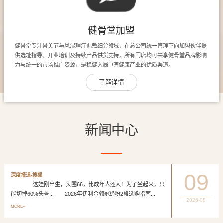
健骨堂加盟
健骨堂专注骨关节与风湿理疗贴敷细分领域，在总公司统一管理下向加盟伙伴提
供选址指导、开业培训及持续产品供货支持，所有门店均可共享健骨堂品牌影响
力与统一的市场推广资源，是稳健入局中医健康产业的优质渠道。
了解详情
新闻中心
09
深度报道-搜狐
这娃刚出生，头围66，比成年人还大！为了坐起来，只
能切掉60%头骨... 2026年伊利金领冠奶粉2段选购指南...
2026-08
MORE+