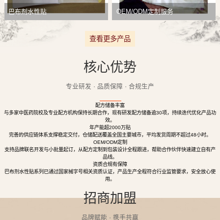
巴布剂水性贴
OEM/ODM定制服务
查看更多产品
核心优势
专业研发 · 品质保障 · 合规生产
配方储备丰富
与多家中医药院校及专业配方机构保持长期合作，现有研发配方储备逾30项，持续迭代优化产品功
效。
年产能超2000万贴
完善的供应链体系支撑稳定交付，仓储配送覆盖全国主要城市，平均发货周期不超过48小时。
OEM/ODM定制
支持品牌联名开发与小批量起订，从配方定制到包装设计全程跟进，帮助合作伙伴快速建立自有产
品线。
资质合规有保障
巴布剂水性贴系列已通过国家械字号相关资质认证，产品生产全程符合行业监管要求，安全放心使
用。
招商加盟
品牌赋能 · 携手共赢