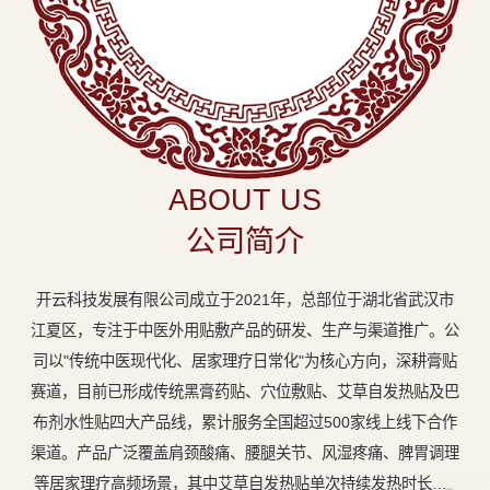
中
医
外
用
贴
敷
ABOUT US
专
公司简介
业
品
开云科技发展有限公司成立于2021年，总部位于湖北省武汉市
牌
江夏区，专注于中医外用贴敷产品的研发、生产与渠道推广。公
司以"传统中医现代化、居家理疗日常化"为核心方向，深耕膏贴
赛道，目前已形成传统黑膏药贴、穴位敷贴、艾草自发热贴及巴
布剂水性贴四大产品线，累计服务全国超过500家线上线下合作
渠道。产品广泛覆盖肩颈酸痛、腰腿关节、风湿疼痛、脾胃调理
等居家理疗高频场景，其中艾草自发热贴单次持续发热时长达8