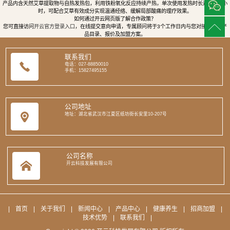
产品内含天然艾草提取物与自热发热包，利用铁粉氧化反应持续产热，单次使用发热时长达8至12小
时，可配合艾草有效成分实现温通经络、缓解局部酸痛的理疗效果。
如何通过开云网页版了解合作政策？
您可直接访问
开云官方登录入口
，在线提交意向申请，专属顾问将于3个工作日内与您对接，提供产
品目录、报价及加盟方案。
联系我们
电话：027-88850010
手机：15827495155
公司地址
地址：湖北省武汉市江夏区纸坊街长安里10-207号
公司名称
开云科技发展有限公司
|
首页
|
关于我们
|
新闻中心
|
产品中心
|
健康养生
|
招商加盟
|
技术优势
|
联系我们
|