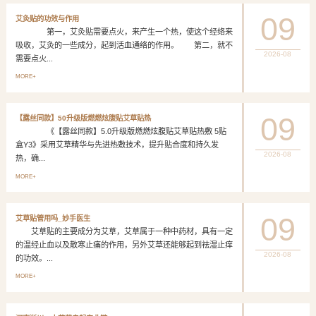
09
艾灸贴的功效与作用
第一，艾灸贴需要点火，来产生一个热，使这个经络来
吸收，艾灸的一些成分，起到活血通络的作用。 第二，就不
2026-08
需要点火...
MORE+
09
【露丝同款】50升级版燃燃炫腹贴艾草贴热
《【露丝同款】5.0升级版燃燃炫腹贴艾草贴热敷 5贴
盒Y3》采用艾草精华与先进热敷技术，提升贴合度和持久发
2026-08
热，确...
MORE+
09
艾草贴管用吗_妙手医生
艾草贴的主要成分为艾草，艾草属于一种中药材，具有一定
的温经止血以及散寒止痛的作用，另外艾草还能够起到祛湿止痒
2026-08
的功效。...
MORE+