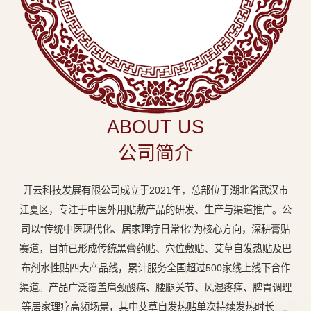
中
医
外
用
贴
敷
ABOUT US
专
公司简介
业
品
开云科技发展有限公司成立于2021年，总部位于湖北省武汉市
牌
江夏区，专注于中医外用贴敷产品的研发、生产与渠道推广。公
司以"传统中医现代化、居家理疗日常化"为核心方向，深耕膏贴
赛道，目前已形成传统黑膏药贴、穴位敷贴、艾草自发热贴及巴
布剂水性贴四大产品线，累计服务全国超过500家线上线下合作
渠道。产品广泛覆盖肩颈酸痛、腰腿关节、风湿疼痛、脾胃调理
等居家理疗高频场景，其中艾草自发热贴单次持续发热时长达8