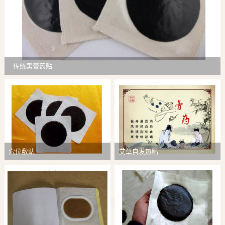
传统黑膏药贴
穴位敷贴
艾草自发热贴