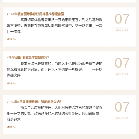
07
2026年暖宫腰带推荐姨妈神器推荐暖宫腰
真真切切体验者表示从一开始用暖宝宝，到之后基础款
暖宫腰带，再到现在带按摩功能的暖宫腰带，这一路走来，一次
2026-08
比一次体...
MORE+
07
“祛湿减重”到底是不是智商税？
我本身湿气是挺重的，当时入手也是因为那些博主说的
情况和我真的太对症，而且评论区里也是一片好评。 一开始
2026-08
也确实感...
MORE+
07
2026年5月智能床推荐：智能床怎么选？
随着生活质量的提升，人们对床的需求已经超越了仅仅
用于睡觉的功能。越来越多的人选择购买智能床，原因很简单，
2026-08
就是追求...
MORE+