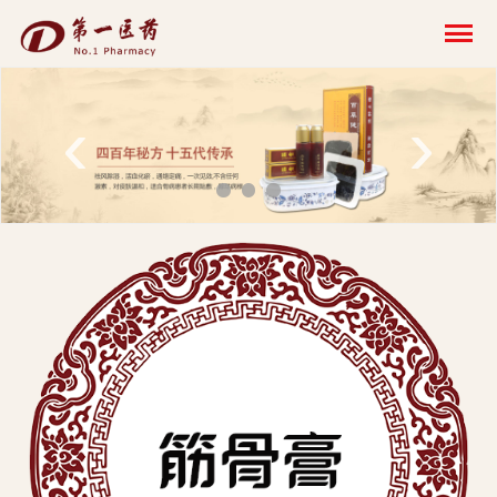
开
云
网
‹
›
页
版-
开
云
科
技
发
展
有
限
公
司