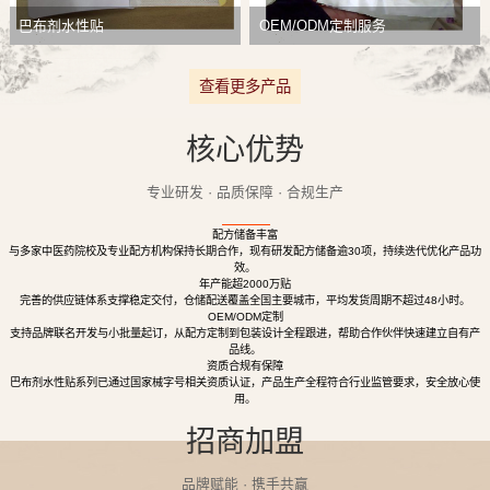
巴布剂水性贴
OEM/ODM定制服务
查看更多产品
核心优势
专业研发 · 品质保障 · 合规生产
配方储备丰富
与多家中医药院校及专业配方机构保持长期合作，现有研发配方储备逾30项，持续迭代优化产品功
效。
年产能超2000万贴
完善的供应链体系支撑稳定交付，仓储配送覆盖全国主要城市，平均发货周期不超过48小时。
OEM/ODM定制
支持品牌联名开发与小批量起订，从配方定制到包装设计全程跟进，帮助合作伙伴快速建立自有产
品线。
资质合规有保障
巴布剂水性贴系列已通过国家械字号相关资质认证，产品生产全程符合行业监管要求，安全放心使
用。
招商加盟
品牌赋能 · 携手共赢