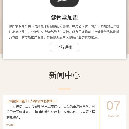
健骨堂加盟
健骨堂专注骨关节与风湿理疗贴敷细分领域，在总公司统一管理下向加盟伙伴提
供选址指导、开业培训及持续产品供货支持，所有门店均可共享健骨堂品牌影响
力与统一的市场推广资源，是稳健入局中医健康产业的优质渠道。
了解详情
新闻中心
07
三年猛涨35倍打工人喝出220亿新风口：
走进便利店，冷藏柜早已完成迭代：高糖奶茶退居角落，可
乐雪碧压缩排面，一排排印着红豆薏米、人参黄芪、玉米须字样
2026-08
的瓶装养...
MORE+