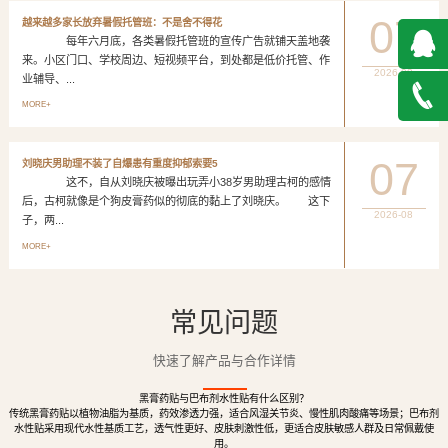
07
越来越多家长放弃暑假托管班：不是舍不得花
每年六月底，各类暑假托管班的宣传广告就铺天盖地袭
来。小区门口、学校周边、短视频平台，到处都是低价托管、作
2026-08
业辅导、...
QQ在
MORE+
线咨询
027-
07
刘晓庆男助理不装了自爆患有重度抑郁索要5
这不，自从刘晓庆被曝出玩弄小38岁男助理古柯的感情
888500
后，古柯就像是个狗皮膏药似的彻底的黏上了刘晓庆。 这下
2026-08
子，两...
MORE+
常见问题
快速了解产品与合作详情
黑膏药贴与巴布剂水性贴有什么区别？
传统黑膏药贴以植物油脂为基质，药效渗透力强，适合风湿关节炎、慢性肌肉酸痛等场景；巴布剂
水性贴采用现代水性基质工艺，透气性更好、皮肤刺激性低，更适合皮肤敏感人群及日常佩戴使
用。