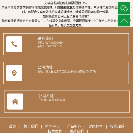
艾草自发热贴的发热原理是什么？
产品内含天然艾草提取物与自热发热包，利用铁粉氧化反应持续产热，单次使用发热时长达8至12小
时，可配合艾草有效成分实现温通经络、缓解局部酸痛的理疗效果。
如何通过开云网页版了解合作政策？
您可直接访问
开云官方登录入口
，在线提交意向申请，专属顾问将于3个工作日内与您对接，提供产
品目录、报价及加盟方案。
联系我们
电话：027-88850010
手机：15827495155
公司地址
地址：湖北省武汉市江夏区纸坊街长安里10-207号
公司名称
开云科技发展有限公司
|
首页
|
关于我们
|
新闻中心
|
产品中心
|
健康养生
|
招商加盟
|
技术优势
|
联系我们
|