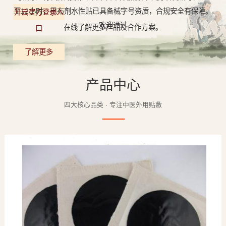
至12小时，巴布剂水性贴已具备械字号资质，合规安全有保障。
开云官方登录入
欢迎通过
在线了解更多产品及合作方案。
口
了解更多
产品中心
四大核心品类 · 专注中医外用贴敷