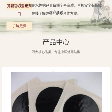
至12小时，巴布剂水性贴已具备械字号资质，合规安全有保障。
开云官方登录入
欢迎通过
在线了解更多产品及合作方案。
口
了解更多
产品中心
四大核心品类 · 专注中医外用贴敷