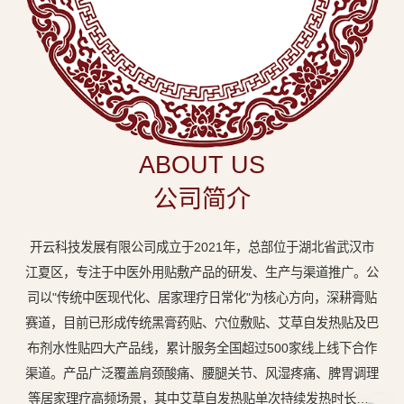
中
医
外
用
贴
敷
ABOUT US
专
公司简介
业
品
开云科技发展有限公司成立于2021年，总部位于湖北省武汉市
牌
江夏区，专注于中医外用贴敷产品的研发、生产与渠道推广。公
司以"传统中医现代化、居家理疗日常化"为核心方向，深耕膏贴
赛道，目前已形成传统黑膏药贴、穴位敷贴、艾草自发热贴及巴
布剂水性贴四大产品线，累计服务全国超过500家线上线下合作
渠道。产品广泛覆盖肩颈酸痛、腰腿关节、风湿疼痛、脾胃调理
等居家理疗高频场景，其中艾草自发热贴单次持续发热时长达8