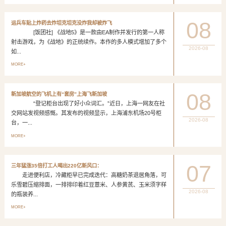
08
运兵车贴上炸药去炸坦克坦克没炸我却被炸飞
[饭团社] 《战地5》是一款由EA制作并发行的第一人称
射击游戏，为《战地》的正统续作。本作的多人模式增加了多个
2026-08
如...
MORE+
08
新加坡航空的飞机上有“套房”上海飞新加坡
“登记柜台出现了好小众词汇。”近日，上海一网友在社
交网站发视频感慨。其发布的视频显示，上海浦东机场20号柜
2026-08
台，一...
MORE+
07
三年猛涨35倍打工人喝出220亿新风口：
走进便利店，冷藏柜早已完成迭代：高糖奶茶退居角落，可
乐雪碧压缩排面，一排排印着红豆薏米、人参黄芪、玉米须字样
2026-08
的瓶装养...
MORE+