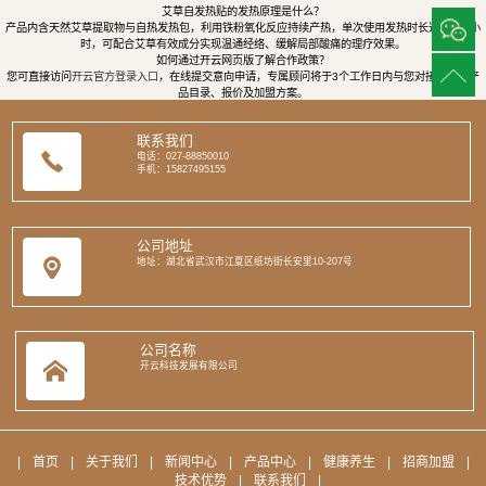
艾草自发热贴的发热原理是什么？
产品内含天然艾草提取物与自热发热包，利用铁粉氧化反应持续产热，单次使用发热时长达8至12小
时，可配合艾草有效成分实现温通经络、缓解局部酸痛的理疗效果。
如何通过开云网页版了解合作政策？
您可直接访问
开云官方登录入口
，在线提交意向申请，专属顾问将于3个工作日内与您对接，提供产
品目录、报价及加盟方案。
联系我们
电话：027-88850010
手机：15827495155
公司地址
地址：湖北省武汉市江夏区纸坊街长安里10-207号
公司名称
开云科技发展有限公司
|
首页
|
关于我们
|
新闻中心
|
产品中心
|
健康养生
|
招商加盟
|
技术优势
|
联系我们
|