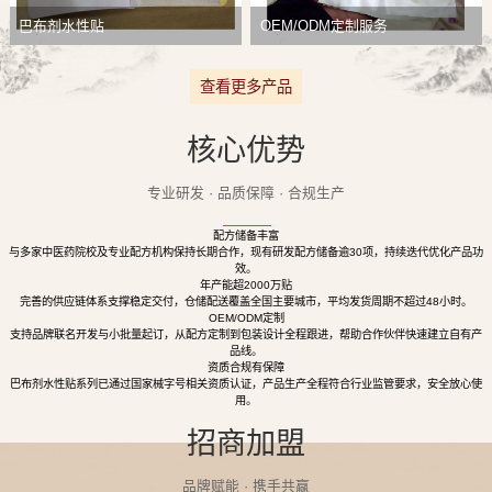
巴布剂水性贴
OEM/ODM定制服务
查看更多产品
核心优势
专业研发 · 品质保障 · 合规生产
配方储备丰富
与多家中医药院校及专业配方机构保持长期合作，现有研发配方储备逾30项，持续迭代优化产品功
效。
年产能超2000万贴
完善的供应链体系支撑稳定交付，仓储配送覆盖全国主要城市，平均发货周期不超过48小时。
OEM/ODM定制
支持品牌联名开发与小批量起订，从配方定制到包装设计全程跟进，帮助合作伙伴快速建立自有产
品线。
资质合规有保障
巴布剂水性贴系列已通过国家械字号相关资质认证，产品生产全程符合行业监管要求，安全放心使
用。
招商加盟
品牌赋能 · 携手共赢