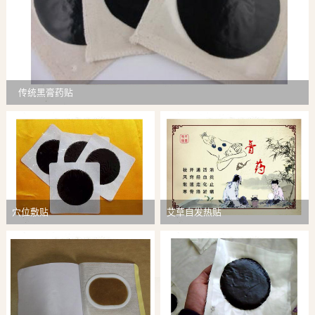
传统黑膏药贴
穴位敷贴
艾草自发热贴