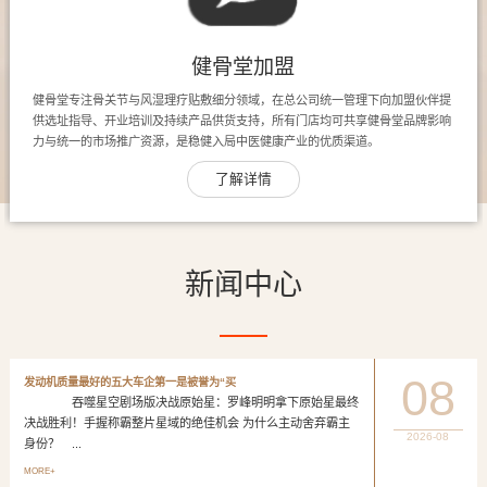
健骨堂加盟
健骨堂专注骨关节与风湿理疗贴敷细分领域，在总公司统一管理下向加盟伙伴提
供选址指导、开业培训及持续产品供货支持，所有门店均可共享健骨堂品牌影响
力与统一的市场推广资源，是稳健入局中医健康产业的优质渠道。
了解详情
新闻中心
08
发动机质量最好的五大车企第一是被誉为“买
吞噬星空剧场版决战原始星：罗峰明明拿下原始星最终
决战胜利！手握称霸整片星域的绝佳机会 为什么主动舍弃霸主
2026-08
身份？ ...
MORE+