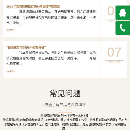
07
2026年暖宫腰带推荐姨妈神器推荐暖宫腰
真真切切体验者表示从一开始用暖宝宝，到之后基础款
暖宫腰带，再到现在带按摩功能的暖宫腰带，这一路走来，一次
2026-08
比一次体...
QQ在
MORE+
线咨询
027-
07
“祛湿减重”到底是不是智商税？
我本身湿气是挺重的，当时入手也是因为那些博主说的
888500
情况和我真的太对症，而且评论区里也是一片好评。 一开始
2026-08
也确实感...
MORE+
常见问题
快速了解产品与合作详情
黑膏药贴与巴布剂水性贴有什么区别？
传统黑膏药贴以植物油脂为基质，药效渗透力强，适合风湿关节炎、慢性肌肉酸痛等场景；巴布剂
水性贴采用现代水性基质工艺，透气性更好、皮肤刺激性低，更适合皮肤敏感人群及日常佩戴使
用。