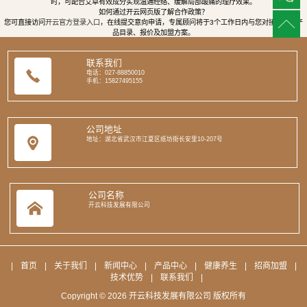
时，可配合艾草有效成分实现温通经络、缓解局部酸痛的理疗效果。
如何通过开云网页版了解合作政策？
您可直接访问
开云官方登录入口
，在线提交意向申请，专属顾问将于3个工作日内与您对接，提供产
品目录、报价及加盟方案。
联系我们
电话：027-88850010
手机：15827495155
公司地址
地址：湖北省武汉市江夏区纸坊街长安里10-207号
公司名称
开云科技发展有限公司
|
首页
|
关于我们
|
新闻中心
|
产品中心
|
健康养生
|
招商加盟
|
技术优势
|
联系我们
|
Copyright © 2026 开云科技发展有限公司 版权所有