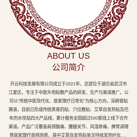
中
医
外
用
贴
敷
ABOUT US
专
公司简介
业
品
开云科技发展有限公司成立于2021年，总部位于湖北省武汉市
牌
江夏区，专注于中医外用贴敷产品的研发、生产与渠道推广。公
司以"传统中医现代化、居家理疗日常化"为核心方向，深耕膏贴
赛道，目前已形成传统黑膏药贴、穴位敷贴、艾草自发热贴及巴
布剂水性贴四大产品线，累计服务全国超过500家线上线下合作
渠道。产品广泛覆盖肩颈酸痛、腰腿关节、风湿疼痛、脾胃调理
等居家理疗高频场景，其中艾草自发热贴单次持续发热时长达8