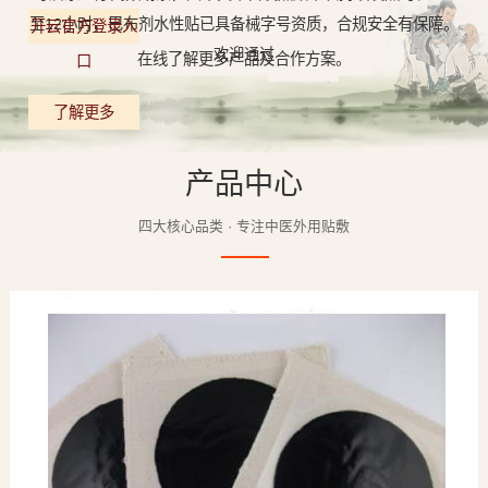
至12小时，巴布剂水性贴已具备械字号资质，合规安全有保障。
开云官方登录入
欢迎通过
在线了解更多产品及合作方案。
口
了解更多
产品中心
四大核心品类 · 专注中医外用贴敷