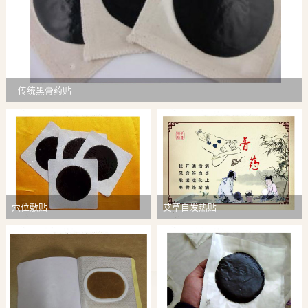
传统黑膏药贴
穴位敷贴
艾草自发热贴