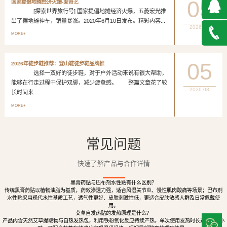
05
国家提倡地摊经济火爆-爱奇艺
[探索世界旅行号] 国家提倡地摊经济火爆，五菱宏光推
出了摆地摊神车，销量暴涨。2020年6月10日发布。精彩内容...
2026-08
QQ在
MORE+
线咨询
027-
05
2026年徒步鞋推荐：登山鞋徒步鞋品牌推
选择一双好的徒步鞋，对于户外活动来说有很大帮助，
888500
能够在行走过程中保护双脚，减少疲惫感。 整篇文章花了较
2026-08
长时间来...
MORE+
常见问题
快速了解产品与合作详情
黑膏药贴与巴布剂水性贴有什么区别？
传统黑膏药贴以植物油脂为基质，药效渗透力强，适合风湿关节炎、慢性肌肉酸痛等场景；巴布剂
水性贴采用现代水性基质工艺，透气性更好、皮肤刺激性低，更适合皮肤敏感人群及日常佩戴使
用。
艾草自发热贴的发热原理是什么？
产品内含天然艾草提取物与自热发热包，利用铁粉氧化反应持续产热，单次使用发热时长达8至12小