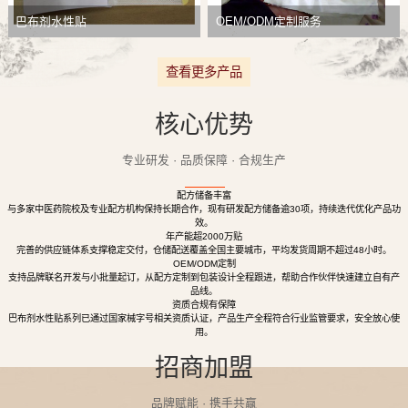
巴布剂水性贴
OEM/ODM定制服务
查看更多产品
核心优势
专业研发 · 品质保障 · 合规生产
配方储备丰富
与多家中医药院校及专业配方机构保持长期合作，现有研发配方储备逾30项，持续迭代优化产品功
效。
年产能超2000万贴
完善的供应链体系支撑稳定交付，仓储配送覆盖全国主要城市，平均发货周期不超过48小时。
OEM/ODM定制
支持品牌联名开发与小批量起订，从配方定制到包装设计全程跟进，帮助合作伙伴快速建立自有产
品线。
资质合规有保障
巴布剂水性贴系列已通过国家械字号相关资质认证，产品生产全程符合行业监管要求，安全放心使
用。
招商加盟
品牌赋能 · 携手共赢