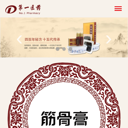
开
云
网
‹
›
页
版-
开
云
科
技
发
展
有
限
公
司