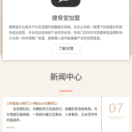
健骨堂加盟
健骨堂专注骨关节与风湿理疗贴敷细分领域，在总公司统一管理下向加盟伙伴提
供选址指导、开业培训及持续产品供货支持，所有门店均可共享健骨堂品牌影响
力与统一的市场推广资源，是稳健入局中医健康产业的优质渠道。
了解详情
新闻中心
07
三年猛涨35倍打工人喝出220亿新风口：
走进便利店，冷藏柜早已完成迭代：高糖奶茶退居角落，可
乐雪碧压缩排面，一排排印着红豆薏米、人参黄芪、玉米须字样
2026-08
的瓶装养...
MORE+