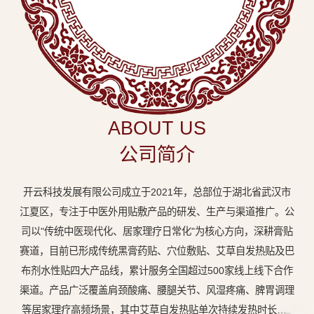
中
医
外
用
贴
敷
ABOUT US
专
公司简介
业
品
开云科技发展有限公司成立于2021年，总部位于湖北省武汉市
牌
江夏区，专注于中医外用贴敷产品的研发、生产与渠道推广。公
司以"传统中医现代化、居家理疗日常化"为核心方向，深耕膏贴
赛道，目前已形成传统黑膏药贴、穴位敷贴、艾草自发热贴及巴
布剂水性贴四大产品线，累计服务全国超过500家线上线下合作
渠道。产品广泛覆盖肩颈酸痛、腰腿关节、风湿疼痛、脾胃调理
等居家理疗高频场景，其中艾草自发热贴单次持续发热时长达8