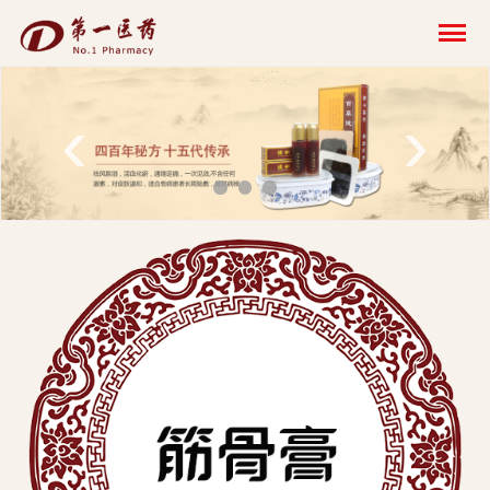
开
云
网
‹
›
页
版-
开
云
科
技
发
展
有
限
公
司