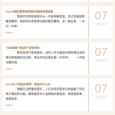
07
2026年暖宫腰带推荐姨妈神器推荐暖宫腰
真真切切体验者表示从一开始用暖宝宝，到之后基础款
暖宫腰带，再到现在带按摩功能的暖宫腰带，这一路走来，一次
2026-08
比一次体...
MORE+
07
“祛湿减重”到底是不是智商税？
我本身湿气是挺重的，当时入手也是因为那些博主说的
情况和我真的太对症，而且评论区里也是一片好评。 一开始
2026-08
也确实感...
MORE+
07
2026年5月智能床推荐：智能床怎么选？
随着生活质量的提升，人们对床的需求已经超越了仅仅
用于睡觉的功能。越来越多的人选择购买智能床，原因很简单，
2026-08
就是追求...
MORE+