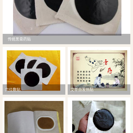
传统黑膏药贴
穴位敷贴
艾草自发热贴