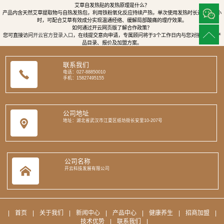
艾草自发热贴的发热原理是什么？
产品内含天然艾草提取物与自热发热包，利用铁粉氧化反应持续产热，单次使用发热时长达8至12小
时，可配合艾草有效成分实现温通经络、缓解局部酸痛的理疗效果。
如何通过开云网页版了解合作政策？
您可直接访问
开云官方登录入口
，在线提交意向申请，专属顾问将于3个工作日内与您对接，提供产
品目录、报价及加盟方案。
联系我们
电话：027-88850010
手机：15827495155
公司地址
地址：湖北省武汉市江夏区纸坊街长安里10-207号
公司名称
开云科技发展有限公司
|
首页
|
关于我们
|
新闻中心
|
产品中心
|
健康养生
|
招商加盟
|
技术优势
|
联系我们
|