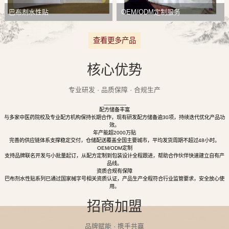
巴布剂水性贴
OEM/ODM定制服务
查看更多产品
核心优势
专业研发 · 品质保障 · 合规生产
配方储备丰富
与多家中医药院校及专业配方机构保持长期合作，现有研发配方储备逾30项，持续迭代优化产品功
效。
年产能超2000万贴
完善的供应链体系支撑稳定交付，仓储配送覆盖全国主要城市，平均发货周期不超过48小时。
OEM/ODM定制
支持品牌联名开发与小批量起订，从配方定制到包装设计全程跟进，帮助合作伙伴快速建立自有产
品线。
资质合规有保障
巴布剂水性贴系列已通过国家械字号相关资质认证，产品生产全程符合行业监管要求，安全放心使
用。
招商加盟
品牌赋能 · 携手共赢