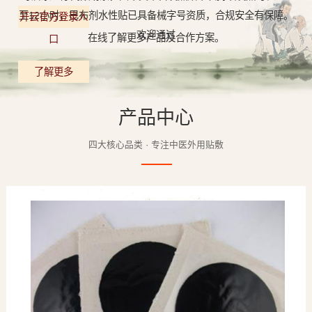
至12小时，巴布剂水性贴已具备械字号资质，合规安全有保障。
开云官方登录入
欢迎通过
在线了解更多产品及合作方案。
口
了解更多
产品中心
四大核心品类 · 专注中医外用贴敷