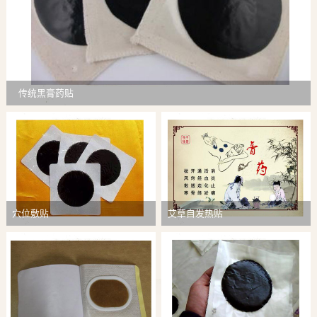
传统黑膏药贴
穴位敷贴
艾草自发热贴