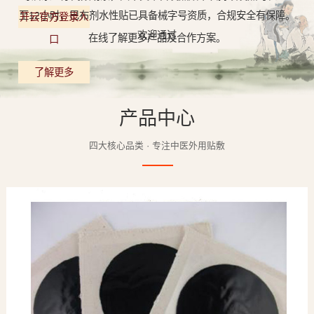
至12小时，巴布剂水性贴已具备械字号资质，合规安全有保障。
开云官方登录入
欢迎通过
在线了解更多产品及合作方案。
口
了解更多
产品中心
四大核心品类 · 专注中医外用贴敷