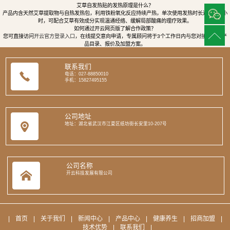
艾草自发热贴的发热原理是什么？
产品内含天然艾草提取物与自热发热包，利用铁粉氧化反应持续产热，单次使用发热时长达8至12小
时，可配合艾草有效成分实现温通经络、缓解局部酸痛的理疗效果。
如何通过开云网页版了解合作政策？
您可直接访问
开云官方登录入口
，在线提交意向申请，专属顾问将于3个工作日内与您对接，提供产
品目录、报价及加盟方案。
联系我们
电话：027-88850010
手机：15827495155
公司地址
地址：湖北省武汉市江夏区纸坊街长安里10-207号
公司名称
开云科技发展有限公司
|
首页
|
关于我们
|
新闻中心
|
产品中心
|
健康养生
|
招商加盟
|
技术优势
|
联系我们
|