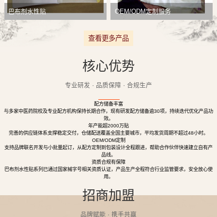
巴布剂水性贴
OEM/ODM定制服务
查看更多产品
核心优势
专业研发 · 品质保障 · 合规生产
配方储备丰富
与多家中医药院校及专业配方机构保持长期合作，现有研发配方储备逾30项，持续迭代优化产品功
效。
年产能超2000万贴
完善的供应链体系支撑稳定交付，仓储配送覆盖全国主要城市，平均发货周期不超过48小时。
OEM/ODM定制
支持品牌联名开发与小批量起订，从配方定制到包装设计全程跟进，帮助合作伙伴快速建立自有产
品线。
资质合规有保障
巴布剂水性贴系列已通过国家械字号相关资质认证，产品生产全程符合行业监管要求，安全放心使
用。
招商加盟
品牌赋能 · 携手共赢