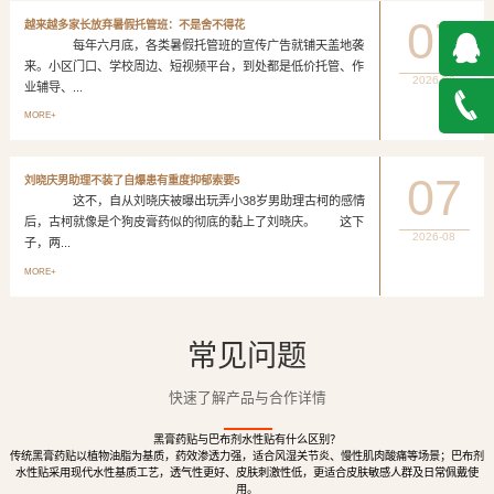
07
越来越多家长放弃暑假托管班：不是舍不得花
每年六月底，各类暑假托管班的宣传广告就铺天盖地袭
来。小区门口、学校周边、短视频平台，到处都是低价托管、作
2026-08
业辅导、...
QQ在
MORE+
线咨询
027-
07
刘晓庆男助理不装了自爆患有重度抑郁索要5
这不，自从刘晓庆被曝出玩弄小38岁男助理古柯的感情
888500
后，古柯就像是个狗皮膏药似的彻底的黏上了刘晓庆。 这下
2026-08
子，两...
MORE+
常见问题
快速了解产品与合作详情
黑膏药贴与巴布剂水性贴有什么区别？
传统黑膏药贴以植物油脂为基质，药效渗透力强，适合风湿关节炎、慢性肌肉酸痛等场景；巴布剂
水性贴采用现代水性基质工艺，透气性更好、皮肤刺激性低，更适合皮肤敏感人群及日常佩戴使
用。