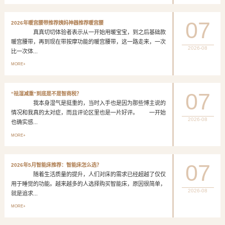
07
2026年暖宫腰带推荐姨妈神器推荐暖宫腰
真真切切体验者表示从一开始用暖宝宝，到之后基础款
暖宫腰带，再到现在带按摩功能的暖宫腰带，这一路走来，一次
2026-08
比一次体...
MORE+
07
“祛湿减重”到底是不是智商税？
我本身湿气是挺重的，当时入手也是因为那些博主说的
情况和我真的太对症，而且评论区里也是一片好评。 一开始
2026-08
也确实感...
MORE+
07
2026年5月智能床推荐：智能床怎么选？
随着生活质量的提升，人们对床的需求已经超越了仅仅
用于睡觉的功能。越来越多的人选择购买智能床，原因很简单，
2026-08
就是追求...
MORE+