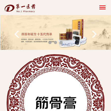
开
云
网
‹
›
页
版-
开
云
科
技
发
展
有
限
公
司