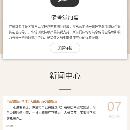
健骨堂加盟
健骨堂专注骨关节与风湿理疗贴敷细分领域，在总公司统一管理下向加盟伙伴提
供选址指导、开业培训及持续产品供货支持，所有门店均可共享健骨堂品牌影响
力与统一的市场推广资源，是稳健入局中医健康产业的优质渠道。
了解详情
新闻中心
07
三年猛涨35倍打工人喝出220亿新风口：
走进便利店，冷藏柜早已完成迭代：高糖奶茶退居角落，可
乐雪碧压缩排面，一排排印着红豆薏米、人参黄芪、玉米须字样
2026-08
的瓶装养...
MORE+