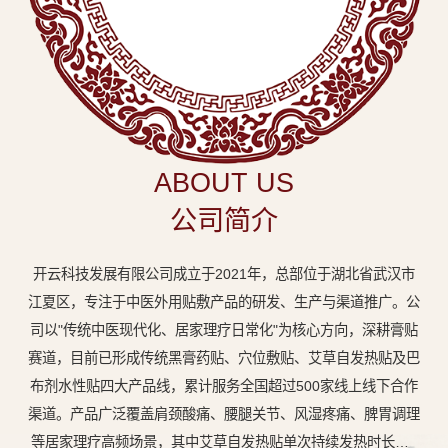
中
医
外
用
贴
敷
ABOUT US
专
公司简介
业
品
开云科技发展有限公司成立于2021年，总部位于湖北省武汉市
牌
江夏区，专注于中医外用贴敷产品的研发、生产与渠道推广。公
司以"传统中医现代化、居家理疗日常化"为核心方向，深耕膏贴
赛道，目前已形成传统黑膏药贴、穴位敷贴、艾草自发热贴及巴
布剂水性贴四大产品线，累计服务全国超过500家线上线下合作
渠道。产品广泛覆盖肩颈酸痛、腰腿关节、风湿疼痛、脾胃调理
等居家理疗高频场景，其中艾草自发热贴单次持续发热时长达8