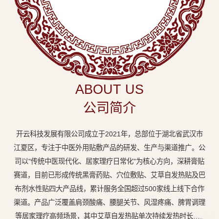
中
医
外
用
贴
敷
ABOUT US
专
公司简介
业
品
开云科技发展有限公司成立于2021年，总部位于湖北省武汉市
牌
江夏区，专注于中医外用贴敷产品的研发、生产与渠道推广。公
司以"传统中医现代化、居家理疗日常化"为核心方向，深耕膏贴
赛道，目前已形成传统黑膏药贴、穴位敷贴、艾草自发热贴及巴
布剂水性贴四大产品线，累计服务全国超过500家线上线下合作
渠道。产品广泛覆盖肩颈酸痛、腰腿关节、风湿疼痛、脾胃调理
等居家理疗高频场景，其中艾草自发热贴单次持续发热时长达8