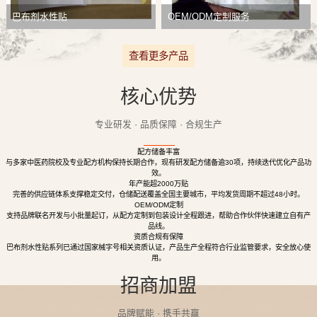
巴布剂水性贴
OEM/ODM定制服务
查看更多产品
核心优势
专业研发 · 品质保障 · 合规生产
配方储备丰富
与多家中医药院校及专业配方机构保持长期合作，现有研发配方储备逾30项，持续迭代优化产品功
效。
年产能超2000万贴
完善的供应链体系支撑稳定交付，仓储配送覆盖全国主要城市，平均发货周期不超过48小时。
OEM/ODM定制
支持品牌联名开发与小批量起订，从配方定制到包装设计全程跟进，帮助合作伙伴快速建立自有产
品线。
资质合规有保障
巴布剂水性贴系列已通过国家械字号相关资质认证，产品生产全程符合行业监管要求，安全放心使
用。
招商加盟
品牌赋能 · 携手共赢