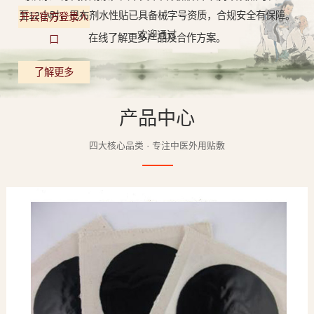
至12小时，巴布剂水性贴已具备械字号资质，合规安全有保障。
开云官方登录入
欢迎通过
在线了解更多产品及合作方案。
口
了解更多
产品中心
四大核心品类 · 专注中医外用贴敷