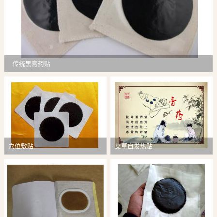
传统黑膏药贴
穴位敷贴
艾草自发热贴