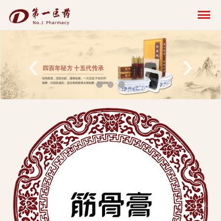
开
云
网
‹
›
页
版-
开
云
科
技
发
展
有
限
公
司