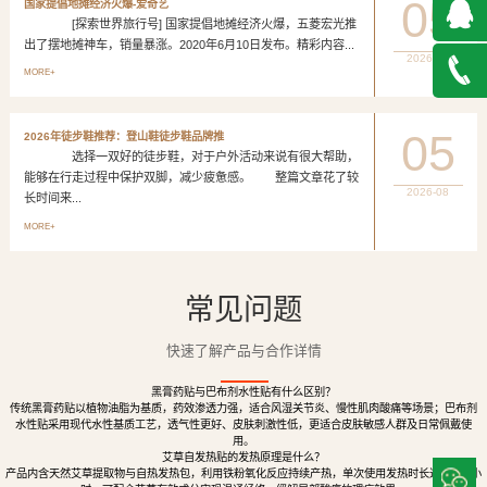
05
国家提倡地摊经济火爆-爱奇艺
[探索世界旅行号] 国家提倡地摊经济火爆，五菱宏光推
出了摆地摊神车，销量暴涨。2020年6月10日发布。精彩内容...
2026-08
QQ在
MORE+
线咨询
027-
05
2026年徒步鞋推荐：登山鞋徒步鞋品牌推
选择一双好的徒步鞋，对于户外活动来说有很大帮助，
888500
能够在行走过程中保护双脚，减少疲惫感。 整篇文章花了较
2026-08
长时间来...
MORE+
常见问题
快速了解产品与合作详情
黑膏药贴与巴布剂水性贴有什么区别？
传统黑膏药贴以植物油脂为基质，药效渗透力强，适合风湿关节炎、慢性肌肉酸痛等场景；巴布剂
水性贴采用现代水性基质工艺，透气性更好、皮肤刺激性低，更适合皮肤敏感人群及日常佩戴使
用。
艾草自发热贴的发热原理是什么？
产品内含天然艾草提取物与自热发热包，利用铁粉氧化反应持续产热，单次使用发热时长达8至12小