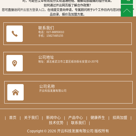
时，可配合艾草有效成分实现温通经络、缓解局部酸痛的理疗效果。
如何通过开云网页版了解合作政策？
您可直接访问
开云官方登录入口
，在线提交意向申请，专属顾问将于3个工作日内与您对接，提供产
品目录、报价及加盟方案。
联系我们
电话：027-88850010
手机：15827495155
公司地址
地址：湖北省武汉市江夏区纸坊街长安里10-207号
公司名称
开云科技发展有限公司
|
首页
|
关于我们
|
新闻中心
|
产品中心
|
健康养生
|
招商加盟
|
技术优势
|
联系我们
|
Copyright © 2026 开云科技发展有限公司 版权所有