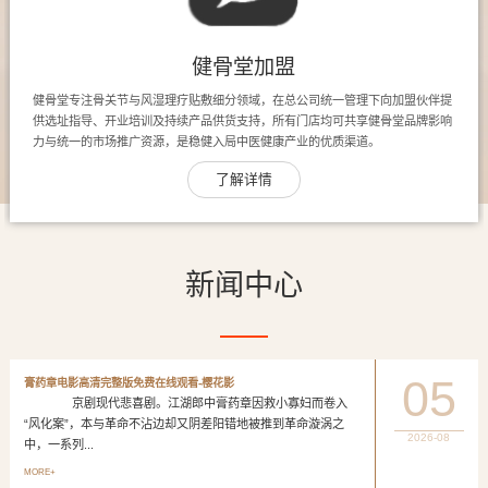
健骨堂加盟
健骨堂专注骨关节与风湿理疗贴敷细分领域，在总公司统一管理下向加盟伙伴提
供选址指导、开业培训及持续产品供货支持，所有门店均可共享健骨堂品牌影响
力与统一的市场推广资源，是稳健入局中医健康产业的优质渠道。
了解详情
新闻中心
05
膏药章电影高清完整版免费在线观看-樱花影
京剧现代悲喜剧。江湖郎中膏药章因救小寡妇而卷入
“风化案”，本与革命不沾边却又阴差阳错地被推到革命漩涡之
2026-08
中，一系列...
MORE+