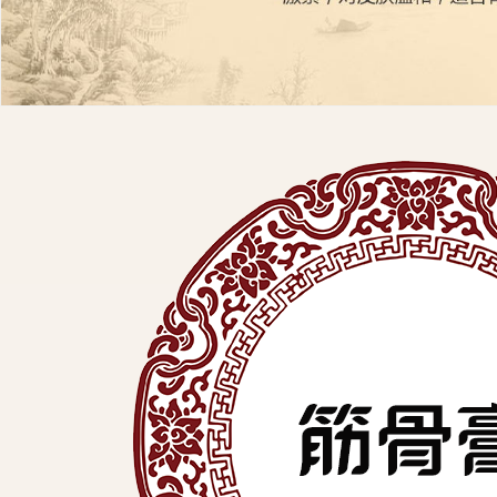
展
有
限
公
司
中
医
外
用