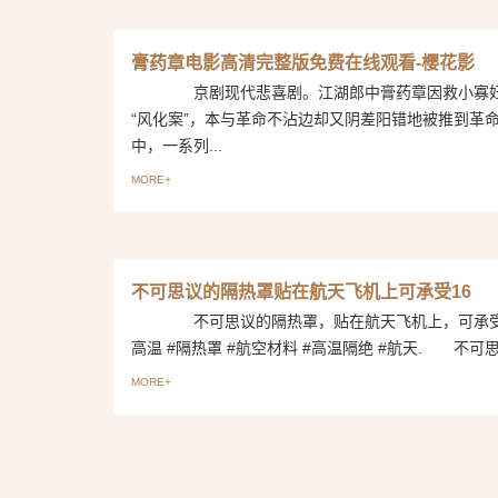
膏药章电影高清完整版免费在线观看-樱花影
京剧现代悲喜剧。江湖郎中膏药章因救小寡妇
“风化案”，本与革命不沾边却又阴差阳错地被推到革
中，一系列...
MORE+
不可思议的隔热罩贴在航天飞机上可承受16
不可思议的隔热罩，贴在航天飞机上，可承受1
高温 #隔热罩 #航空材料 #高温隔绝 #航天. 不可思议
MORE+