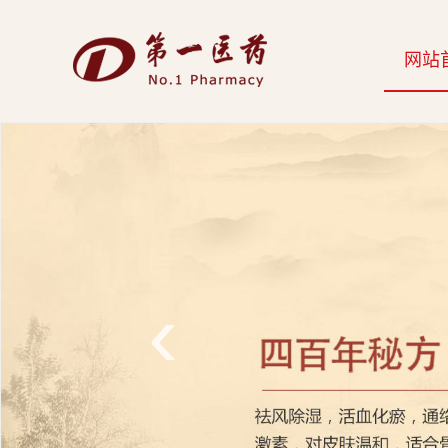
开
网站
云
网
页
版-
开
云
‹
科
技
发