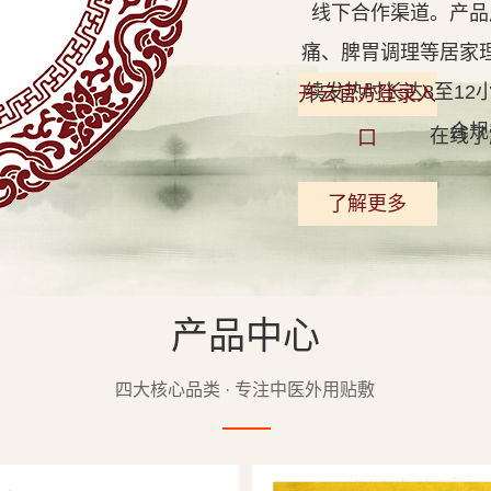
线下合作渠道。产品
痛、脾胃调理等居家
续发热时长达8至1
开云官方登录入
合规
在线了
口
了解更多
产品中心
查看详情
四大核心品类 · 专注中医外用贴敷