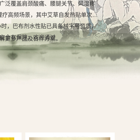
广泛覆盖肩颈酸痛、腰腿关节、风湿疼
理疗高频场景，其中艾草自发热贴单次持
2小时，巴布剂水性贴已具备械字号资质，
安全有保障。欢迎通过
解更多产品及合作方案。
查看详情