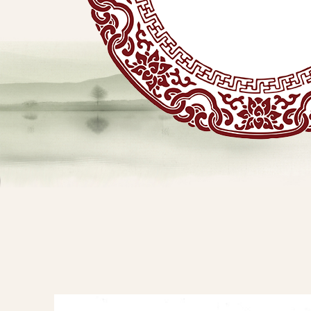
贴
敷
专
业
品
查看详情
牌