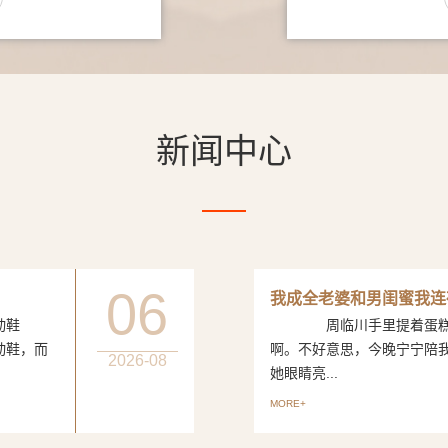
新闻中心
06
我成全老婆和男闺蜜我连
动鞋
周临川手里提着蛋糕，笑
动鞋，而
啊。不好意思，今晚宁宁陪
2026-08
她眼睛亮...
MORE+