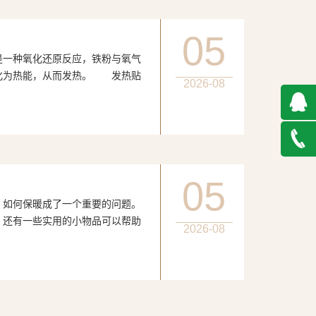
05
种氧化还原反应，铁粉与氧气
化为热能，从而发热。 发热贴
2026-08
QQ在
线咨询
027-
05
何保暖成了一个重要的问题。
888500
，还有一些实用的小物品可以帮助
2026-08