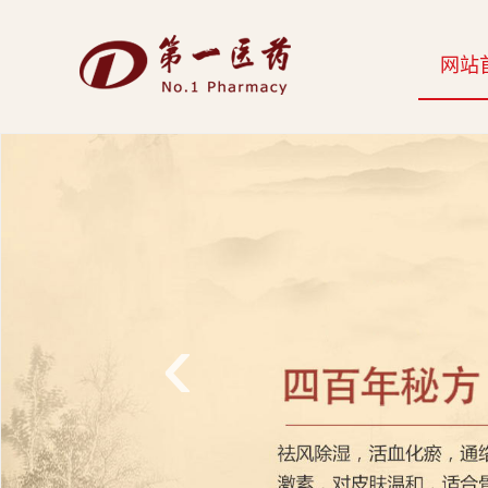
开
网站
云
网
页
版-
开
云
‹
科
技
发