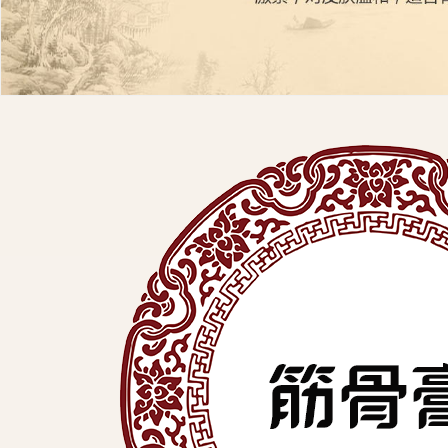
展
有
限
公
司
中
医
外
用