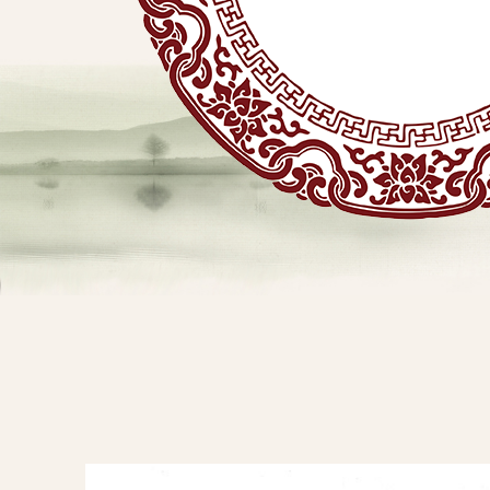
贴
敷
专
业
品
查看详情
牌