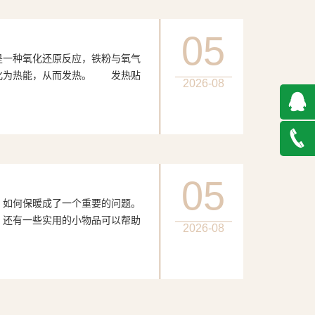
05
种氧化还原反应，铁粉与氧气
化为热能，从而发热。 发热贴
2026-08
QQ在
线咨询
027-
05
何保暖成了一个重要的问题。
888500
，还有一些实用的小物品可以帮助
2026-08