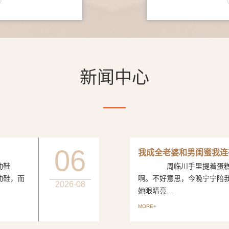
新闻中心
06
我成全老婆和男闺蜜我连
动鞋
周临川手里提着蛋糕，笑
动鞋，而
啊。不好意思，今晚宁宁陪
2026-08
她眼睛亮...
MORE+