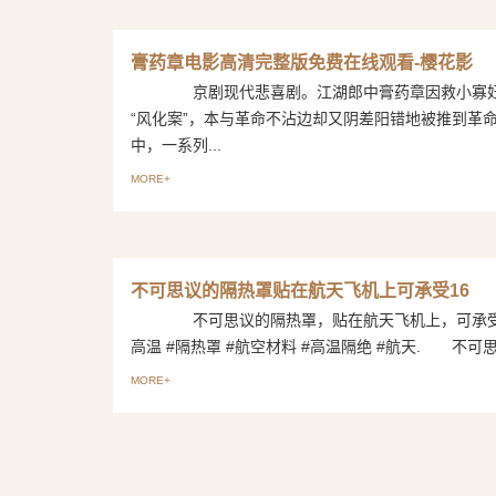
膏药章电影高清完整版免费在线观看-樱花影
京剧现代悲喜剧。江湖郎中膏药章因救小寡妇
“风化案”，本与革命不沾边却又阴差阳错地被推到革
中，一系列...
MORE+
不可思议的隔热罩贴在航天飞机上可承受16
不可思议的隔热罩，贴在航天飞机上，可承受1
高温 #隔热罩 #航空材料 #高温隔绝 #航天. 不可思议
MORE+