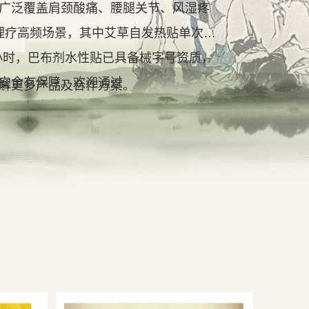
广泛覆盖肩颈酸痛、腰腿关节、风湿疼
理疗高频场景，其中艾草自发热贴单次持
2小时，巴布剂水性贴已具备械字号资质，
安全有保障。欢迎通过
解更多产品及合作方案。
查看详情