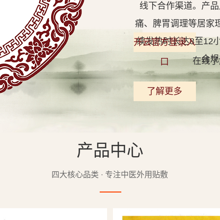
线下合作渠道。产品
痛、脾胃调理等居家
续发热时长达8至1
开云官方登录入
合规
在线了
口
了解更多
产品中心
查看详情
四大核心品类 · 专注中医外用贴敷