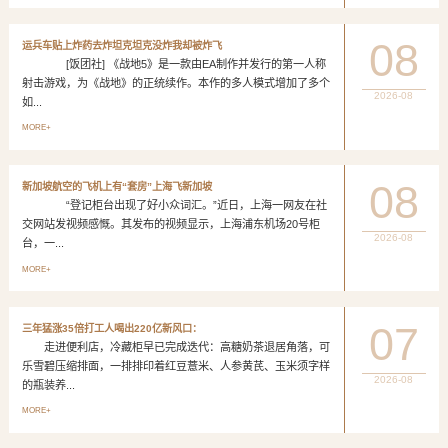
08
运兵车贴上炸药去炸坦克坦克没炸我却被炸飞
[饭团社] 《战地5》是一款由EA制作并发行的第一人称
射击游戏，为《战地》的正统续作。本作的多人模式增加了多个
2026-08
如...
MORE+
08
新加坡航空的飞机上有“套房”上海飞新加坡
“登记柜台出现了好小众词汇。”近日，上海一网友在社
交网站发视频感慨。其发布的视频显示，上海浦东机场20号柜
2026-08
台，一...
MORE+
07
三年猛涨35倍打工人喝出220亿新风口：
走进便利店，冷藏柜早已完成迭代：高糖奶茶退居角落，可
乐雪碧压缩排面，一排排印着红豆薏米、人参黄芪、玉米须字样
2026-08
的瓶装养...
MORE+