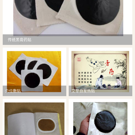
传统黑膏药贴
穴位敷贴
艾草自发热贴