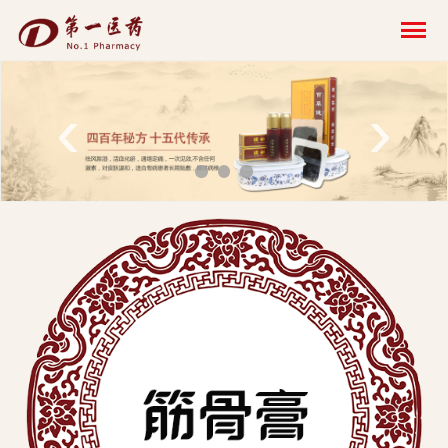
开
云
网
‹
›
页
版-
开
云
科
技
发
展
有
限
公
司