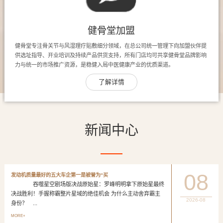
健骨堂加盟
健骨堂专注骨关节与风湿理疗贴敷细分领域，在总公司统一管理下向加盟伙伴提
供选址指导、开业培训及持续产品供货支持，所有门店均可共享健骨堂品牌影响
力与统一的市场推广资源，是稳健入局中医健康产业的优质渠道。
了解详情
新闻中心
08
发动机质量最好的五大车企第一是被誉为“买
吞噬星空剧场版决战原始星：罗峰明明拿下原始星最终
决战胜利！手握称霸整片星域的绝佳机会 为什么主动舍弃霸主
2026-08
身份？ ...
MORE+