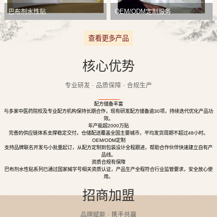
巴布剂水性贴
OEM/ODM定制服务
查看更多产品
核心优势
专业研发 · 品质保障 · 合规生产
配方储备丰富
与多家中医药院校及专业配方机构保持长期合作，现有研发配方储备逾30项，持续迭代优化产品功
效。
年产能超2000万贴
完善的供应链体系支撑稳定交付，仓储配送覆盖全国主要城市，平均发货周期不超过48小时。
OEM/ODM定制
支持品牌联名开发与小批量起订，从配方定制到包装设计全程跟进，帮助合作伙伴快速建立自有产
品线。
资质合规有保障
巴布剂水性贴系列已通过国家械字号相关资质认证，产品生产全程符合行业监管要求，安全放心使
用。
招商加盟
品牌赋能 · 携手共赢