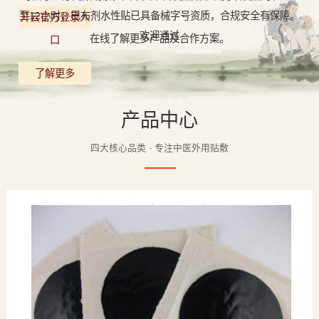
至12小时，巴布剂水性贴已具备械字号资质，合规安全有保障。
开云官方登录入
欢迎通过
在线了解更多产品及合作方案。
口
了解更多
产品中心
四大核心品类 · 专注中医外用贴敷