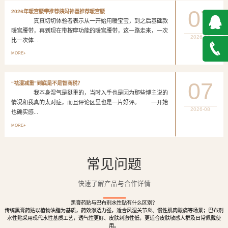
07
2026年暖宫腰带推荐姨妈神器推荐暖宫腰
真真切切体验者表示从一开始用暖宝宝，到之后基础款
暖宫腰带，再到现在带按摩功能的暖宫腰带，这一路走来，一次
2026-08
比一次体...
QQ在
MORE+
线咨询
027-
07
“祛湿减重”到底是不是智商税？
我本身湿气是挺重的，当时入手也是因为那些博主说的
888500
情况和我真的太对症，而且评论区里也是一片好评。 一开始
2026-08
也确实感...
MORE+
常见问题
快速了解产品与合作详情
黑膏药贴与巴布剂水性贴有什么区别？
传统黑膏药贴以植物油脂为基质，药效渗透力强，适合风湿关节炎、慢性肌肉酸痛等场景；巴布剂
水性贴采用现代水性基质工艺，透气性更好、皮肤刺激性低，更适合皮肤敏感人群及日常佩戴使
用。