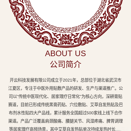
中
医
外
用
贴
敷
ABOUT US
专
公司简介
业
品
开云科技发展有限公司成立于2021年，总部位于湖北省武汉市
牌
江夏区，专注于中医外用贴敷产品的研发、生产与渠道推广。公
司以"传统中医现代化、居家理疗日常化"为核心方向，深耕膏贴
赛道，目前已形成传统黑膏药贴、穴位敷贴、艾草自发热贴及巴
布剂水性贴四大产品线，累计服务全国超过500家线上线下合作
渠道。产品广泛覆盖肩颈酸痛、腰腿关节、风湿疼痛、脾胃调理
等居家理疗高频场景，其中艾草自发热贴单次持续发热时长达8