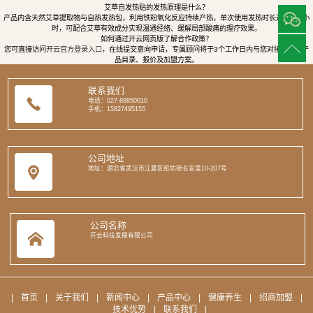
艾草自发热贴的发热原理是什么？
产品内含天然艾草提取物与自热发热包，利用铁粉氧化反应持续产热，单次使用发热时长达8至12小
时，可配合艾草有效成分实现温通经络、缓解局部酸痛的理疗效果。
如何通过开云网页版了解合作政策？
您可直接访问
开云官方登录入口
，在线提交意向申请，专属顾问将于3个工作日内与您对接，提供产
品目录、报价及加盟方案。
联系我们
电话：027-88850010
手机：15827495155
公司地址
地址：湖北省武汉市江夏区纸坊街长安里10-207号
公司名称
开云科技发展有限公司
|
首页
|
关于我们
|
新闻中心
|
产品中心
|
健康养生
|
招商加盟
|
技术优势
|
联系我们
|