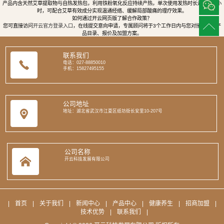
产品内含天然艾草提取物与自热发热包，利用铁粉氧化反应持续产热，单次使用发热时长达8至12小
时，可配合艾草有效成分实现温通经络、缓解局部酸痛的理疗效果。
如何通过开云网页版了解合作政策？
您可直接访问
开云官方登录入口
，在线提交意向申请，专属顾问将于3个工作日内与您对接，提供产
品目录、报价及加盟方案。
联系我们
电话：027-88850010
手机：15827495155
公司地址
地址：湖北省武汉市江夏区纸坊街长安里10-207号
公司名称
开云科技发展有限公司
|
首页
|
关于我们
|
新闻中心
|
产品中心
|
健康养生
|
招商加盟
|
技术优势
|
联系我们
|