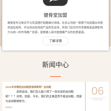
健骨堂加盟
健骨堂专注骨关节与风湿理疗贴敷细分领域，在总公司统一管理下向加盟伙伴提
供选址指导、开业培训及持续产品供货支持，所有门店均可共享健骨堂品牌影响
力与统一的市场推广资源，是稳健入局中医健康产业的优质渠道。
了解详情
新闻中心
06
2026年有哪些运动鞋垫值得推荐？运动鞋
说到运动，我们怎么能少得了一双合适的运动鞋
呢？？？对吧，但是，今天，我们的主角显然不是运动鞋，而是
2026-08
与运动鞋相依为...
MORE+