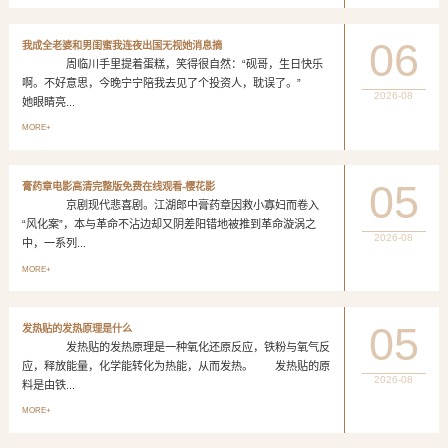
06
我成全老婆和男闺蜜我连夜出国无视她消息摘
周临川手里提着蛋糕，笑得很自然：“砚哥，生日快乐
啊。不好意思，今晚宁宁陪我去见了个投资人，耽误了。”
2026-08
她眼睛亮...
MORE+
05
膏药章电影高清完整版免费在线观看-樱花影
京剧现代悲喜剧。江湖郎中膏药章因救小寡妇而卷入
“风化案”，本与革命不沾边却又阴差阳错地被推到革命漩涡之
2026-08
中，一系列...
MORE+
05
发热贴的发热原理是什么
发热贴的发热原理是一种氧化还原反应，铁粉与氧气反
应，释放能量，化学能转化为热能，从而发热。 发热贴的原
2026-08
料是由铁...
MORE+