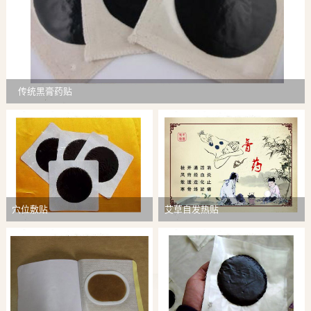
传统黑膏药贴
穴位敷贴
艾草自发热贴