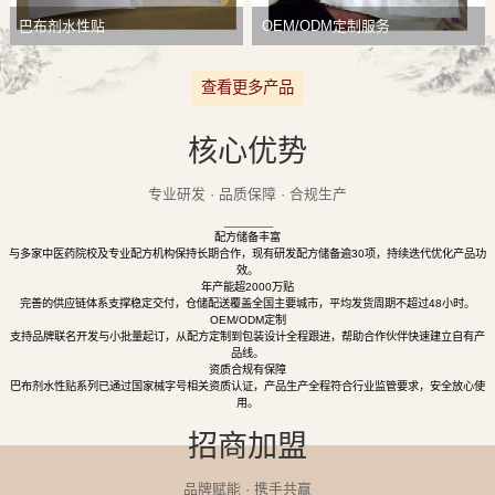
巴布剂水性贴
OEM/ODM定制服务
查看更多产品
核心优势
专业研发 · 品质保障 · 合规生产
配方储备丰富
与多家中医药院校及专业配方机构保持长期合作，现有研发配方储备逾30项，持续迭代优化产品功
效。
年产能超2000万贴
完善的供应链体系支撑稳定交付，仓储配送覆盖全国主要城市，平均发货周期不超过48小时。
OEM/ODM定制
支持品牌联名开发与小批量起订，从配方定制到包装设计全程跟进，帮助合作伙伴快速建立自有产
品线。
资质合规有保障
巴布剂水性贴系列已通过国家械字号相关资质认证，产品生产全程符合行业监管要求，安全放心使
用。
招商加盟
品牌赋能 · 携手共赢