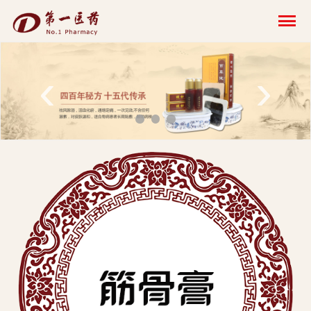
开
云
网
‹
›
页
版-
开
云
科
技
发
展
有
限
公
司