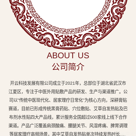
中
医
外
用
贴
敷
ABOUT US
专
公司简介
业
品
开云科技发展有限公司成立于2021年，总部位于湖北省武汉市
牌
江夏区，专注于中医外用贴敷产品的研发、生产与渠道推广。公
司以"传统中医现代化、居家理疗日常化"为核心方向，深耕膏贴
赛道，目前已形成传统黑膏药贴、穴位敷贴、艾草自发热贴及巴
布剂水性贴四大产品线，累计服务全国超过500家线上线下合作
渠道。产品广泛覆盖肩颈酸痛、腰腿关节、风湿疼痛、脾胃调理
等居家理疗高频场景，其中艾草自发热贴单次持续发热时长达8