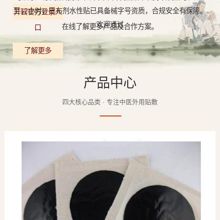
至12小时，巴布剂水性贴已具备械字号资质，合规安全有保障。
开云官方登录入
欢迎通过
在线了解更多产品及合作方案。
口
了解更多
产品中心
四大核心品类 · 专注中医外用贴敷