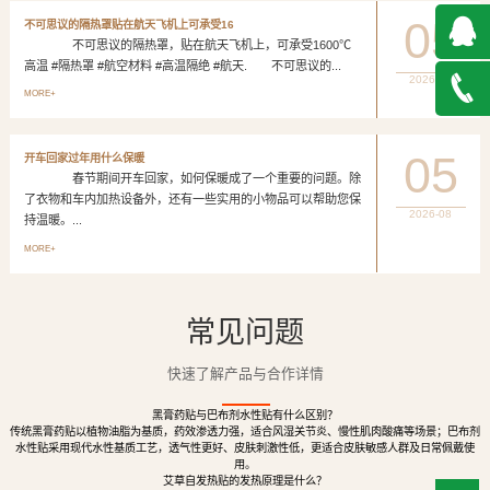
05
不可思议的隔热罩贴在航天飞机上可承受16
不可思议的隔热罩，贴在航天飞机上，可承受1600℃
高温 #隔热罩 #航空材料 #高温隔绝 #航天. 不可思议的...
2026-08
QQ在
MORE+
线咨询
027-
05
开车回家过年用什么保暖
春节期间开车回家，如何保暖成了一个重要的问题。除
888500
了衣物和车内加热设备外，还有一些实用的小物品可以帮助您保
2026-08
持温暖。...
MORE+
常见问题
快速了解产品与合作详情
黑膏药贴与巴布剂水性贴有什么区别？
传统黑膏药贴以植物油脂为基质，药效渗透力强，适合风湿关节炎、慢性肌肉酸痛等场景；巴布剂
水性贴采用现代水性基质工艺，透气性更好、皮肤刺激性低，更适合皮肤敏感人群及日常佩戴使
用。
艾草自发热贴的发热原理是什么？