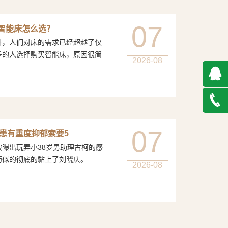
07
：智能床怎么选？
人们对床的需求已经超越了仅
多的人选择购买智能床，原因很简
2026-08
QQ在
线咨询
027-
07
患有重度抑郁索要5
玩弄小38岁男助理古柯的感
888500
膏药似的彻底的黏上了刘晓庆。
2026-08