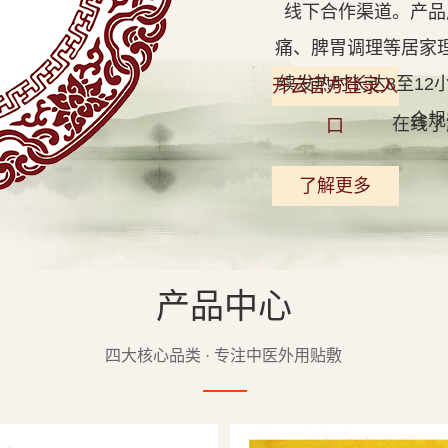
线下合作渠道。产品
痛、脾胃调理等居家
续发热时长达8至1
开云官方登录入
合规
在线了
口
了解更多
产品中心
查看详情
四大核心品类 · 专注中医外用贴敷