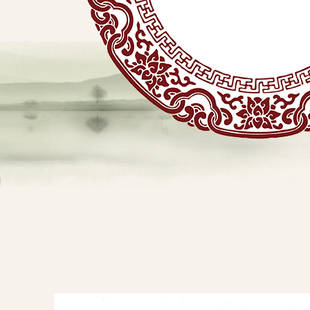
贴
敷
专
业
品
查看详情
牌