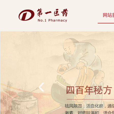
开
网站
云
网
页
版-
开
云
‹
科
技
发