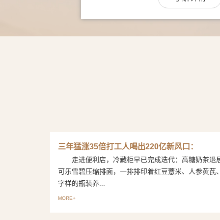
三年猛涨35倍打工人喝出220亿新风口：
走进便利店，冷藏柜早已完成迭代：高糖奶茶退
可乐雪碧压缩排面，一排排印着红豆薏米、人参黄芪
字样的瓶装养...
MORE+