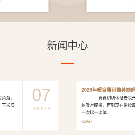
新闻中心
07
2026年暖宫腰带推荐姨
居角落，
真真切切体验者表示从
、玉米须
款暖宫腰带，再到现在带按
2026-08
一次比一次体...
MORE+