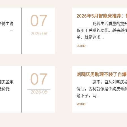
07
2026年5月智能床推荐
博主说
随着生活质量的提升，
评。 一
仅用于睡觉的功能。越来越
2026-08
单，就是追求...
MORE+
07
刘晓庆男助理不装了自爆
天盖地
这不，自从刘晓庆被曝出
低价托
情后，古柯就像是个狗皮
2026-08
这下子，两...
MORE+