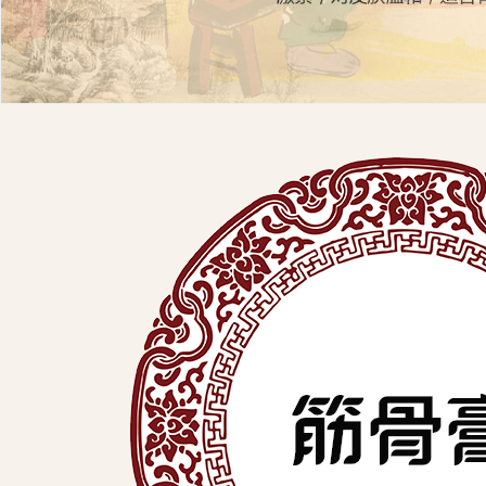
展
有
限
公
司
中
医
外
用