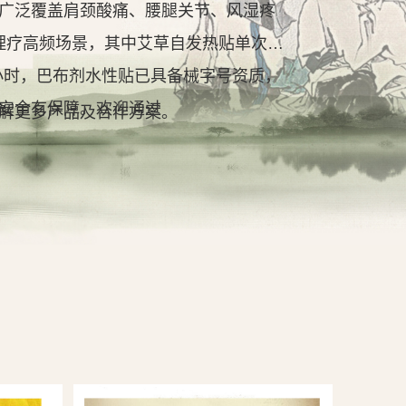
广泛覆盖肩颈酸痛、腰腿关节、风湿疼
理疗高频场景，其中艾草自发热贴单次持
2小时，巴布剂水性贴已具备械字号资质，
安全有保障。欢迎通过
解更多产品及合作方案。
查看详情