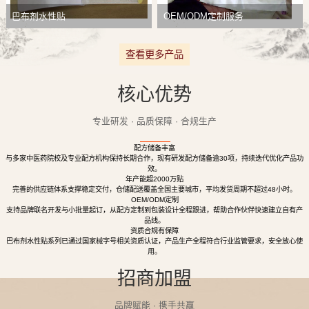
巴布剂水性贴
OEM/ODM定制服务
查看更多产品
核心优势
专业研发 · 品质保障 · 合规生产
配方储备丰富
与多家中医药院校及专业配方机构保持长期合作，现有研发配方储备逾30项，持续迭代优化产品功
效。
年产能超2000万贴
完善的供应链体系支撑稳定交付，仓储配送覆盖全国主要城市，平均发货周期不超过48小时。
OEM/ODM定制
支持品牌联名开发与小批量起订，从配方定制到包装设计全程跟进，帮助合作伙伴快速建立自有产
品线。
资质合规有保障
巴布剂水性贴系列已通过国家械字号相关资质认证，产品生产全程符合行业监管要求，安全放心使
用。
招商加盟
品牌赋能 · 携手共赢