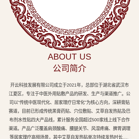
中
医
外
用
贴
敷
ABOUT US
专
公司简介
业
品
开云科技发展有限公司成立于2021年，总部位于湖北省武汉市
牌
江夏区，专注于中医外用贴敷产品的研发、生产与渠道推广。公
司以"传统中医现代化、居家理疗日常化"为核心方向，深耕膏贴
赛道，目前已形成传统黑膏药贴、穴位敷贴、艾草自发热贴及巴
布剂水性贴四大产品线，累计服务全国超过500家线上线下合作
渠道。产品广泛覆盖肩颈酸痛、腰腿关节、风湿疼痛、脾胃调理
等居家理疗高频场景，其中艾草自发热贴单次持续发热时长达8