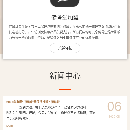
健骨堂加盟
健骨堂专注骨关节与风湿理疗贴敷细分领域，在总公司统一管理下向加盟伙伴提
供选址指导、开业培训及持续产品供货支持，所有门店均可共享健骨堂品牌影响
力与统一的市场推广资源，是稳健入局中医健康产业的优质渠道。
了解详情
新闻中心
06
2026年有哪些运动鞋垫值得推荐？运动鞋
说到运动，我们怎么能少得了一双合适的运动鞋
呢？？？对吧，但是，今天，我们的主角显然不是运动鞋，而是
2026-08
与运动鞋相依为...
MORE+