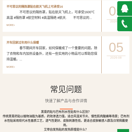
05
不可思议的隔热罩贴在航天飞机上可承受16
不可思议的隔热罩，贴在航天飞机上，可承受1600℃
高温 #隔热罩 #航空材料 #高温隔绝 #航天. 不可思议的...
2026-08
QQ在
MORE+
线咨询
027-
05
开车回家过年用什么保暖
春节期间开车回家，如何保暖成了一个重要的问题。除
888500
了衣物和车内加热设备外，还有一些实用的小物品可以帮助您保
2026-08
持温暖。...
MORE+
常见问题
快速了解产品与合作详情
黑膏药贴与巴布剂水性贴有什么区别？
传统黑膏药贴以植物油脂为基质，药效渗透力强，适合风湿关节炎、慢性肌肉酸痛等场景；巴布剂
水性贴采用现代水性基质工艺，透气性更好、皮肤刺激性低，更适合皮肤敏感人群及日常佩戴使
用。
艾草自发热贴的发热原理是什么？