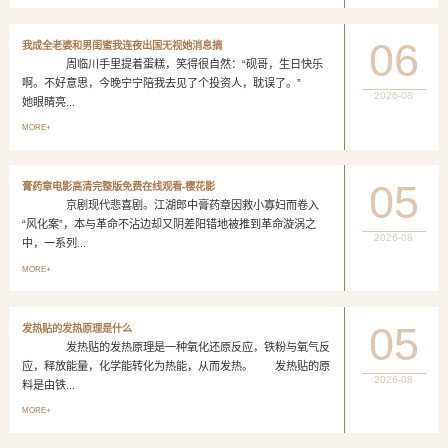
06
我成全老婆和男闺蜜我连夜出国无视她消息摘
周临川手里提着蛋糕，笑得很自然：“砚哥，生日快乐
啊。不好意思，今晚宁宁陪我去见了个投资人，耽误了。”
2026-08
她眼睛亮...
MORE+
05
膏药章电影高清完整版免费在线观看-樱花影
京剧现代悲喜剧。江湖郎中膏药章因救小寡妇而卷入
“风化案”，本与革命不沾边却又阴差阳错地被推到革命漩涡之
2026-08
中，一系列...
MORE+
05
发热贴的发热原理是什么
发热贴的发热原理是一种氧化还原反应，铁粉与氧气反
应，释放能量，化学能转化为热能，从而发热。 发热贴的原
2026-08
料是由铁...
MORE+