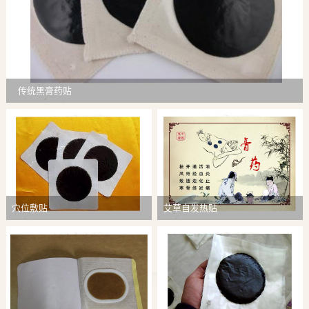
传统黑膏药贴
穴位敷贴
艾草自发热贴