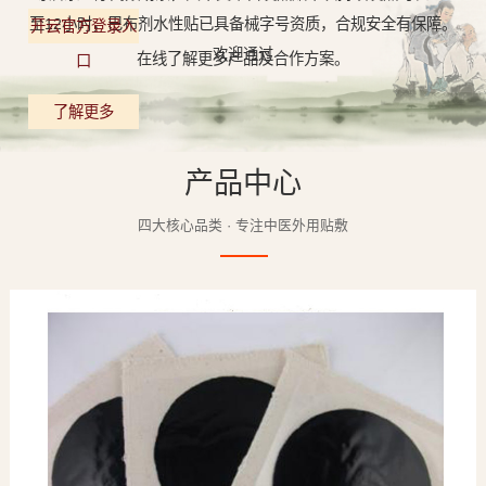
至12小时，巴布剂水性贴已具备械字号资质，合规安全有保障。
开云官方登录入
欢迎通过
在线了解更多产品及合作方案。
口
了解更多
产品中心
四大核心品类 · 专注中医外用贴敷