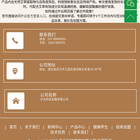
产品内含天然艾草提取物与自热发热包，利用铁粉氧化反应持续产热，单次使用发热时长达8至12小
时，可配合艾草有效成分实现温通经络、缓解局部酸痛的理疗效果。
如何通过开云网页版了解合作政策？
您可直接访问
开云官方登录入口
，在线提交意向申请，专属顾问将于3个工作日内与您对接，提供产
品目录、报价及加盟方案。
联系我们
电话：027-88850010
手机：15827495155
公司地址
地址：湖北省武汉市江夏区纸坊街长安里10-207号
公司名称
开云科技发展有限公司
|
首页
|
关于我们
|
新闻中心
|
产品中心
|
健康养生
|
招商加盟
|
技术优势
|
联系我们
|