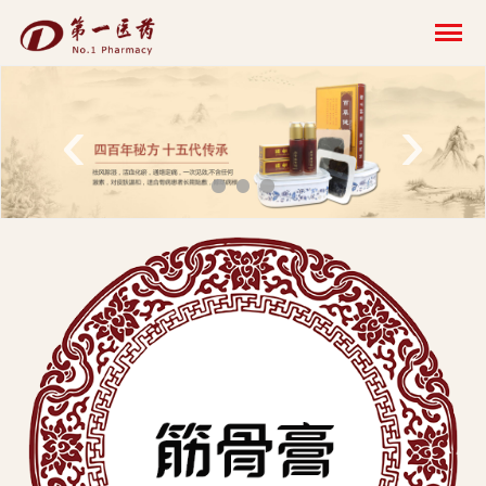
开
云
网
‹
›
页
版-
开
云
科
技
发
展
有
限
公
司