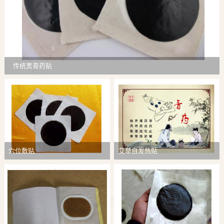
传统黑膏药贴
穴位敷贴
艾草自发热贴