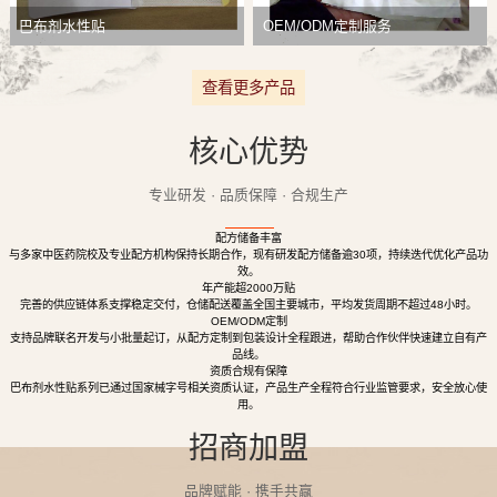
巴布剂水性贴
OEM/ODM定制服务
查看更多产品
核心优势
专业研发 · 品质保障 · 合规生产
配方储备丰富
与多家中医药院校及专业配方机构保持长期合作，现有研发配方储备逾30项，持续迭代优化产品功
效。
年产能超2000万贴
完善的供应链体系支撑稳定交付，仓储配送覆盖全国主要城市，平均发货周期不超过48小时。
OEM/ODM定制
支持品牌联名开发与小批量起订，从配方定制到包装设计全程跟进，帮助合作伙伴快速建立自有产
品线。
资质合规有保障
巴布剂水性贴系列已通过国家械字号相关资质认证，产品生产全程符合行业监管要求，安全放心使
用。
招商加盟
品牌赋能 · 携手共赢