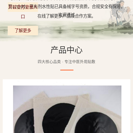
至12小时，巴布剂水性贴已具备械字号资质，合规安全有保障。
开云官方登录入
欢迎通过
在线了解更多产品及合作方案。
口
了解更多
产品中心
四大核心品类 · 专注中医外用贴敷