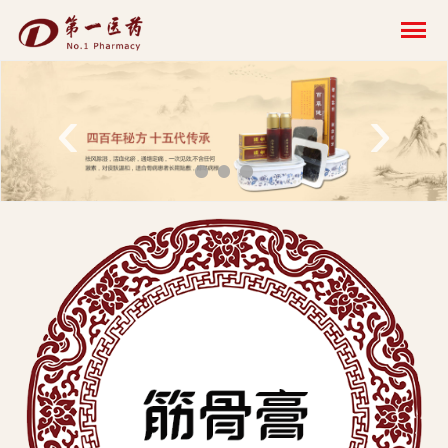
开
云
网
‹
›
页
版-
开
云
科
技
发
展
有
限
公
司