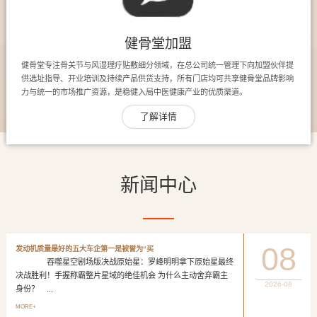
健骨堂加盟
健骨堂专注骨关节与风湿理疗贴敷细分领域，在总公司统一管理下向加盟伙伴提
供选址指导、开业培训及持续产品供货支持，所有门店均可共享健骨堂品牌影响
力与统一的市场推广资源，是稳健入局中医健康产业的优质渠道。
了解详情
新闻中心
08
发动机质量最好的五大车企第一是被誉为“买
吞噬星空剧场版决战原始星：罗峰明明拿下原始星最终
决战胜利！手握称霸整片星域的绝佳机会 为什么主动舍弃霸主
2026-08
身份？ ...
MORE+