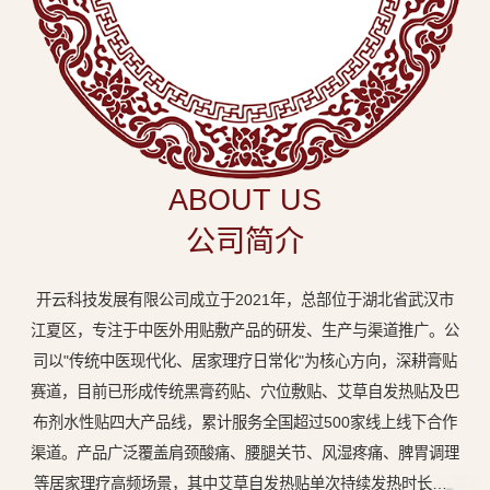
中
医
外
用
贴
敷
ABOUT US
专
公司简介
业
品
开云科技发展有限公司成立于2021年，总部位于湖北省武汉市
牌
江夏区，专注于中医外用贴敷产品的研发、生产与渠道推广。公
司以"传统中医现代化、居家理疗日常化"为核心方向，深耕膏贴
赛道，目前已形成传统黑膏药贴、穴位敷贴、艾草自发热贴及巴
布剂水性贴四大产品线，累计服务全国超过500家线上线下合作
渠道。产品广泛覆盖肩颈酸痛、腰腿关节、风湿疼痛、脾胃调理
等居家理疗高频场景，其中艾草自发热贴单次持续发热时长达8