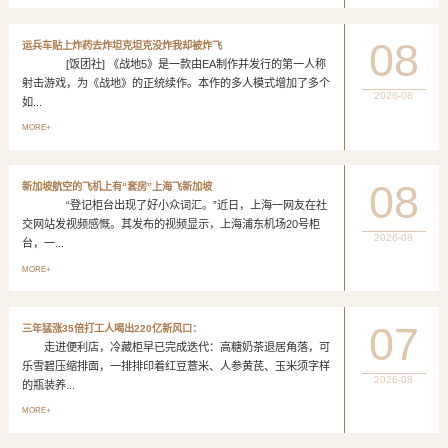
08
运兵车贴上炸药去炸坦克坦克没炸我却被炸飞
[饭团社] 《战地5》是一款由EA制作并发行的第一人称
射击游戏，为《战地》的正统续作。本作的多人模式增加了多个
2026-08
如...
MORE+
08
新加坡航空的飞机上有“套房”上海飞新加坡
“登记柜台出现了好小众词汇。”近日，上海一网友在社
交网站发视频感慨。其发布的视频显示，上海浦东机场20号柜
2026-08
台，一...
MORE+
07
三年猛涨35倍打工人喝出220亿新风口：
走进便利店，冷藏柜早已完成迭代：高糖奶茶退居角落，可
乐雪碧压缩排面，一排排印着红豆薏米、人参黄芪、玉米须字样
2026-08
的瓶装养...
MORE+