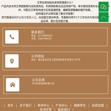
艾草自发热贴的发热原理是什么？
产品内含天然艾草提取物与自热发热包，利用铁粉氧化反应持续产热，单次使用发热时长达8至12小
时，可配合艾草有效成分实现温通经络、缓解局部酸痛的理疗效果。
如何通过开云网页版了解合作政策？
您可直接访问
开云官方登录入口
，在线提交意向申请，专属顾问将于3个工作日内与您对接，提供产
品目录、报价及加盟方案。
联系我们
电话：027-88850010
手机：15827495155
公司地址
地址：湖北省武汉市江夏区纸坊街长安里10-207号
公司名称
开云科技发展有限公司
|
首页
|
关于我们
|
新闻中心
|
产品中心
|
健康养生
|
招商加盟
|
技术优势
|
联系我们
|