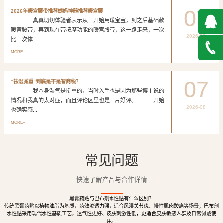
07
2026年暖宫腰带推荐姨妈神器推荐暖宫腰
真真切切体验者表示从一开始用暖宝宝，到之后基础款
暖宫腰带，再到现在带按摩功能的暖宫腰带，这一路走来，一次
2026-08
比一次体...
QQ在
MORE+
线咨询
027-
07
“祛湿减重”到底是不是智商税？
我本身湿气是挺重的，当时入手也是因为那些博主说的
888500
情况和我真的太对症，而且评论区里也是一片好评。 一开始
2026-08
也确实感...
MORE+
常见问题
快速了解产品与合作详情
黑膏药贴与巴布剂水性贴有什么区别？
传统黑膏药贴以植物油脂为基质，药效渗透力强，适合风湿关节炎、慢性肌肉酸痛等场景；巴布剂
水性贴采用现代水性基质工艺，透气性更好、皮肤刺激性低，更适合皮肤敏感人群及日常佩戴使
用。