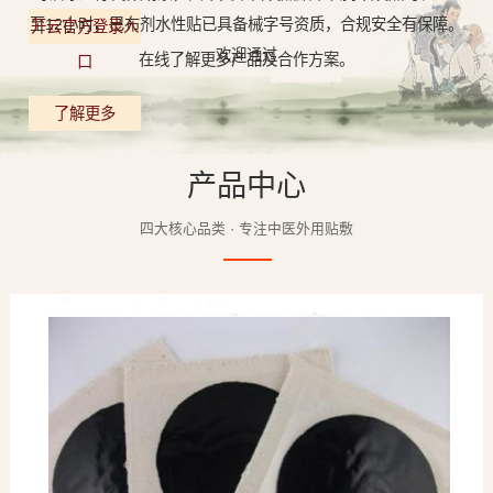
至12小时，巴布剂水性贴已具备械字号资质，合规安全有保障。
开云官方登录入
欢迎通过
在线了解更多产品及合作方案。
口
了解更多
产品中心
四大核心品类 · 专注中医外用贴敷