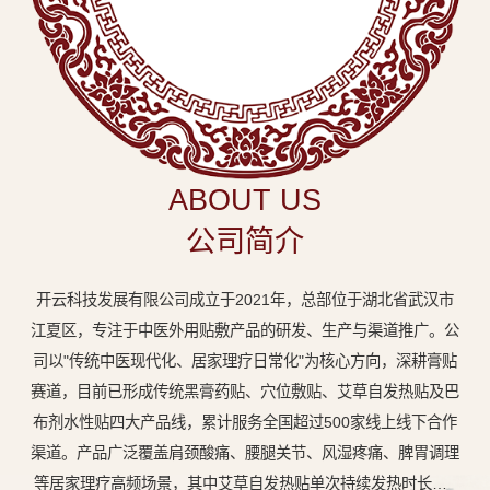
中
医
外
用
贴
敷
ABOUT US
专
公司简介
业
品
开云科技发展有限公司成立于2021年，总部位于湖北省武汉市
牌
江夏区，专注于中医外用贴敷产品的研发、生产与渠道推广。公
司以"传统中医现代化、居家理疗日常化"为核心方向，深耕膏贴
赛道，目前已形成传统黑膏药贴、穴位敷贴、艾草自发热贴及巴
布剂水性贴四大产品线，累计服务全国超过500家线上线下合作
渠道。产品广泛覆盖肩颈酸痛、腰腿关节、风湿疼痛、脾胃调理
等居家理疗高频场景，其中艾草自发热贴单次持续发热时长达8