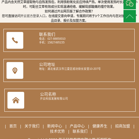
产品内含天然艾草提取物与自热发热包，利用铁粉氧化反应持续产热，单次使用发热时长达8至12小
时，可配合艾草有效成分实现温通经络、缓解局部酸痛的理疗效果。
如何通过开云网页版了解合作政策？
您可直接访问
开云官方登录入口
，在线提交意向申请，专属顾问将于3个工作日内与您对接，提供产
品目录、报价及加盟方案。
联系我们
电话：027-88850010
手机：15827495155
公司地址
地址：湖北省武汉市江夏区纸坊街长安里10-207号
公司名称
开云科技发展有限公司
|
首页
|
关于我们
|
新闻中心
|
产品中心
|
健康养生
|
招商加盟
|
技术优势
|
联系我们
|