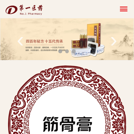
开
云
网
‹
›
页
版-
开
云
科
技
发
展
有
限
公
司