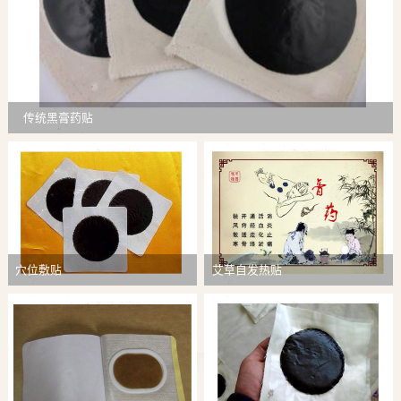
传统黑膏药贴
穴位敷贴
艾草自发热贴