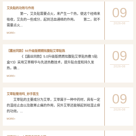
09
艾灸贴的功效与作用
第一，艾灸贴需要点火，来产生一个热，使这个经络来
吸收，艾灸的一些成分，起到活血通络的作用。 第二，就不
2026-08
需要点火...
MORE+
09
【露丝同款】50升级版燃燃炫腹贴艾草贴热
《【露丝同款】5.0升级版燃燃炫腹贴艾草贴热敷 5贴
盒Y3》采用艾草精华与先进热敷技术，提升贴合度和持久发
2026-08
热，确...
MORE+
09
艾草贴管用吗_妙手医生
艾草贴的主要成分为艾草，艾草属于一种中药材，具有一定
的温经止血以及散寒止痛的作用，另外艾草还能够起到祛湿止痒
2026-08
的功效。...
MORE+