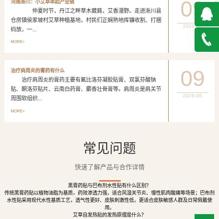
09
河南淅川：小艾草串起产业链
仲夏时节，丹江之畔草木葳蕤，艾香漫野。走进淅川县
仓房镇侯家坡村艾草种植基地，村民们正娴熟地挥镰收割、打捆
2026-08
码放，一...
QQ在
MORE+
线咨询
027-
09
治疗肩周炎的膏药有什么
治疗肩周炎的膏药主要有氟比洛芬凝胶贴膏、双氯芬酸钠
888500
贴、酮洛芬贴片、云南白药膏、麝香壮骨膏等。肩周炎是肩关节
2026-08
周围软组织...
MORE+
常见问题
快速了解产品与合作详情
黑膏药贴与巴布剂水性贴有什么区别？
传统黑膏药贴以植物油脂为基质，药效渗透力强，适合风湿关节炎、慢性肌肉酸痛等场景；巴布剂
水性贴采用现代水性基质工艺，透气性更好、皮肤刺激性低，更适合皮肤敏感人群及日常佩戴使
用。
艾草自发热贴的发热原理是什么？