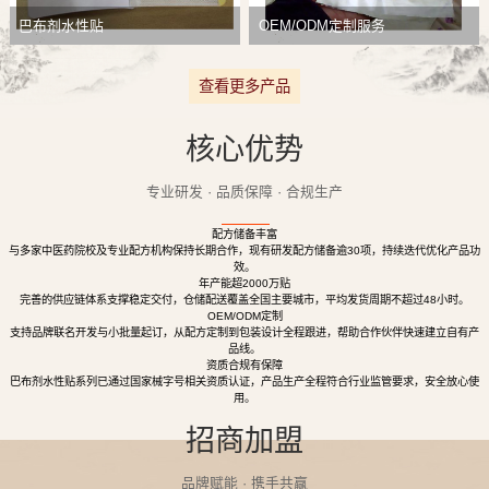
巴布剂水性贴
OEM/ODM定制服务
查看更多产品
核心优势
专业研发 · 品质保障 · 合规生产
配方储备丰富
与多家中医药院校及专业配方机构保持长期合作，现有研发配方储备逾30项，持续迭代优化产品功
效。
年产能超2000万贴
完善的供应链体系支撑稳定交付，仓储配送覆盖全国主要城市，平均发货周期不超过48小时。
OEM/ODM定制
支持品牌联名开发与小批量起订，从配方定制到包装设计全程跟进，帮助合作伙伴快速建立自有产
品线。
资质合规有保障
巴布剂水性贴系列已通过国家械字号相关资质认证，产品生产全程符合行业监管要求，安全放心使
用。
招商加盟
品牌赋能 · 携手共赢