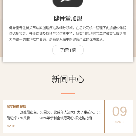
健骨堂加盟
健骨堂专注骨关节与风湿理疗贴敷细分领域，在总公司统一管理下向加盟伙伴提
供选址指导、开业培训及持续产品供货支持，所有门店均可共享健骨堂品牌影响
力与统一的市场推广资源，是稳健入局中医健康产业的优质渠道。
了解详情
新闻中心
09
深度报道-搜狐
这娃刚出生，头围66，比成年人还大！为了坐起来，只
能切掉60%头骨... 2026年伊利金领冠奶粉2段选购指南...
2026-08
MORE+