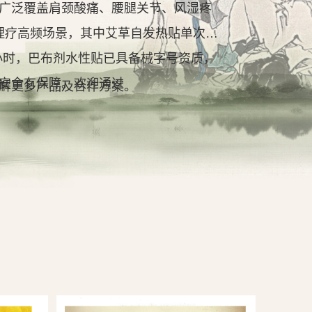
广泛覆盖肩颈酸痛、腰腿关节、风湿疼
理疗高频场景，其中艾草自发热贴单次持
2小时，巴布剂水性贴已具备械字号资质，
安全有保障。欢迎通过
解更多产品及合作方案。
查看详情