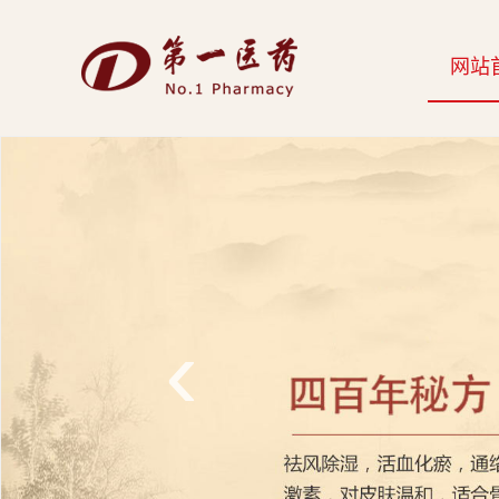
开
网站
云
网
页
版-
开
云
‹
科
技
发