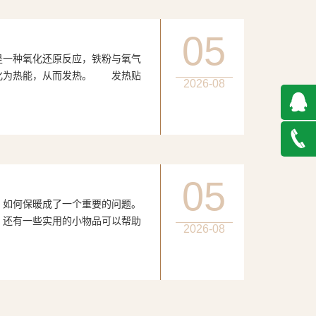
05
种氧化还原反应，铁粉与氧气
化为热能，从而发热。 发热贴
2026-08
QQ在
线咨询
027-
05
何保暖成了一个重要的问题。
888500
，还有一些实用的小物品可以帮助
2026-08