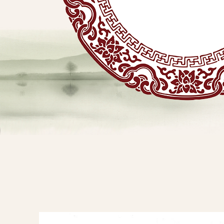
贴
敷
专
业
品
查看详情
牌