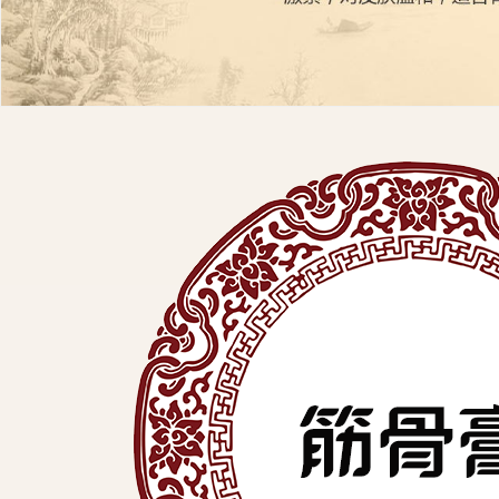
展
有
限
公
司
中
医
外
用