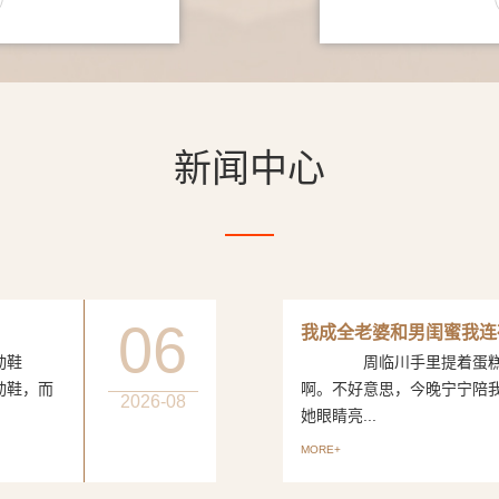
新闻中心
06
我成全老婆和男闺蜜我连
动鞋
周临川手里提着蛋糕，笑
动鞋，而
啊。不好意思，今晚宁宁陪
2026-08
她眼睛亮...
MORE+