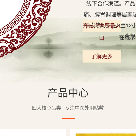
线下合作渠道。产品
痛、脾胃调理等居家
续发热时长达8至1
开云官方登录入
合规
在线了
口
了解更多
产品中心
查看详情
四大核心品类 · 专注中医外用贴敷