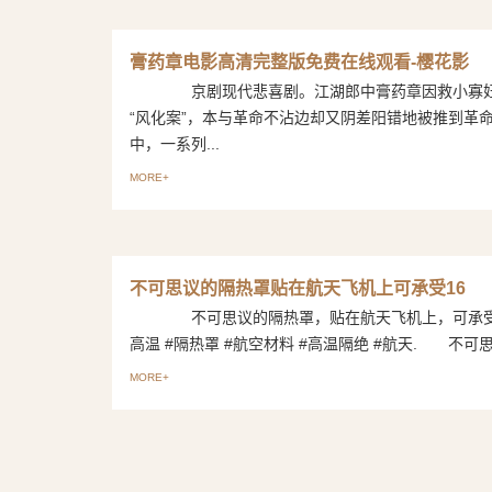
膏药章电影高清完整版免费在线观看-樱花影
京剧现代悲喜剧。江湖郎中膏药章因救小寡妇
“风化案”，本与革命不沾边却又阴差阳错地被推到革
中，一系列...
MORE+
不可思议的隔热罩贴在航天飞机上可承受16
不可思议的隔热罩，贴在航天飞机上，可承受1
高温 #隔热罩 #航空材料 #高温隔绝 #航天. 不可思议
MORE+