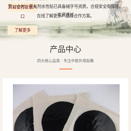
至12小时，巴布剂水性贴已具备械字号资质，合规安全有保障。
开云官方登录入
欢迎通过
在线了解更多产品及合作方案。
口
了解更多
产品中心
四大核心品类 · 专注中医外用贴敷