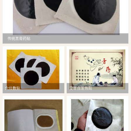
传统黑膏药贴
穴位敷贴
艾草自发热贴