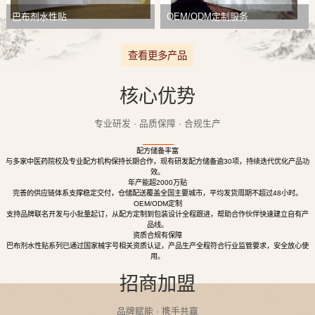
巴布剂水性贴
OEM/ODM定制服务
查看更多产品
核心优势
专业研发 · 品质保障 · 合规生产
配方储备丰富
与多家中医药院校及专业配方机构保持长期合作，现有研发配方储备逾30项，持续迭代优化产品功
效。
年产能超2000万贴
完善的供应链体系支撑稳定交付，仓储配送覆盖全国主要城市，平均发货周期不超过48小时。
OEM/ODM定制
支持品牌联名开发与小批量起订，从配方定制到包装设计全程跟进，帮助合作伙伴快速建立自有产
品线。
资质合规有保障
巴布剂水性贴系列已通过国家械字号相关资质认证，产品生产全程符合行业监管要求，安全放心使
用。
招商加盟
品牌赋能 · 携手共赢