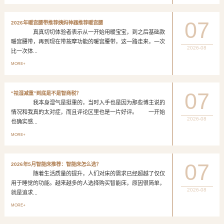
07
2026年暖宫腰带推荐姨妈神器推荐暖宫腰
真真切切体验者表示从一开始用暖宝宝，到之后基础款
暖宫腰带，再到现在带按摩功能的暖宫腰带，这一路走来，一次
2026-08
比一次体...
MORE+
07
“祛湿减重”到底是不是智商税？
我本身湿气是挺重的，当时入手也是因为那些博主说的
情况和我真的太对症，而且评论区里也是一片好评。 一开始
2026-08
也确实感...
MORE+
07
2026年5月智能床推荐：智能床怎么选？
随着生活质量的提升，人们对床的需求已经超越了仅仅
用于睡觉的功能。越来越多的人选择购买智能床，原因很简单，
2026-08
就是追求...
MORE+