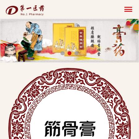
开
云
网
‹
›
页
版-
开
云
科
技
发
展
有
限
公
司