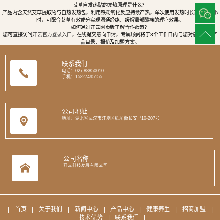
艾草自发热贴的发热原理是什么？
产品内含天然艾草提取物与自热发热包，利用铁粉氧化反应持续产热，单次使用发热时长达8至12小
时，可配合艾草有效成分实现温通经络、缓解局部酸痛的理疗效果。
如何通过开云网页版了解合作政策？
您可直接访问
开云官方登录入口
，在线提交意向申请，专属顾问将于3个工作日内与您对接，提供产
品目录、报价及加盟方案。
联系我们
电话：027-88850010
手机：15827495155
公司地址
地址：湖北省武汉市江夏区纸坊街长安里10-207号
公司名称
开云科技发展有限公司
|
首页
|
关于我们
|
新闻中心
|
产品中心
|
健康养生
|
招商加盟
|
技术优势
|
联系我们
|