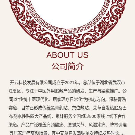
中
医
外
用
贴
敷
ABOUT US
专
公司简介
业
品
开云科技发展有限公司成立于2021年，总部位于湖北省武汉市
牌
江夏区，专注于中医外用贴敷产品的研发、生产与渠道推广。公
司以"传统中医现代化、居家理疗日常化"为核心方向，深耕膏贴
赛道，目前已形成传统黑膏药贴、穴位敷贴、艾草自发热贴及巴
布剂水性贴四大产品线，累计服务全国超过500家线上线下合作
渠道。产品广泛覆盖肩颈酸痛、腰腿关节、风湿疼痛、脾胃调理
等居家理疗高频场景，其中艾草自发热贴单次持续发热时长达8