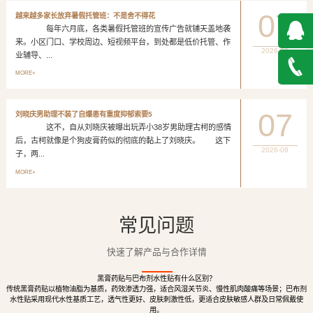
07
越来越多家长放弃暑假托管班：不是舍不得花
每年六月底，各类暑假托管班的宣传广告就铺天盖地袭
来。小区门口、学校周边、短视频平台，到处都是低价托管、作
2026-08
业辅导、...
QQ在
MORE+
线咨询
027-
07
刘晓庆男助理不装了自爆患有重度抑郁索要5
这不，自从刘晓庆被曝出玩弄小38岁男助理古柯的感情
888500
后，古柯就像是个狗皮膏药似的彻底的黏上了刘晓庆。 这下
2026-08
子，两...
MORE+
常见问题
快速了解产品与合作详情
黑膏药贴与巴布剂水性贴有什么区别？
传统黑膏药贴以植物油脂为基质，药效渗透力强，适合风湿关节炎、慢性肌肉酸痛等场景；巴布剂
水性贴采用现代水性基质工艺，透气性更好、皮肤刺激性低，更适合皮肤敏感人群及日常佩戴使
用。