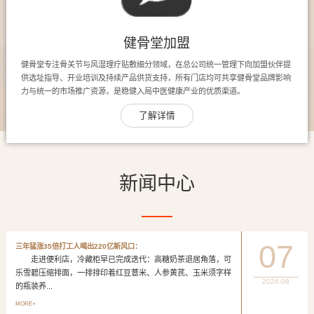
健骨堂加盟
健骨堂专注骨关节与风湿理疗贴敷细分领域，在总公司统一管理下向加盟伙伴提
供选址指导、开业培训及持续产品供货支持，所有门店均可共享健骨堂品牌影响
力与统一的市场推广资源，是稳健入局中医健康产业的优质渠道。
了解详情
新闻中心
07
三年猛涨35倍打工人喝出220亿新风口：
走进便利店，冷藏柜早已完成迭代：高糖奶茶退居角落，可
乐雪碧压缩排面，一排排印着红豆薏米、人参黄芪、玉米须字样
2026-08
的瓶装养...
MORE+