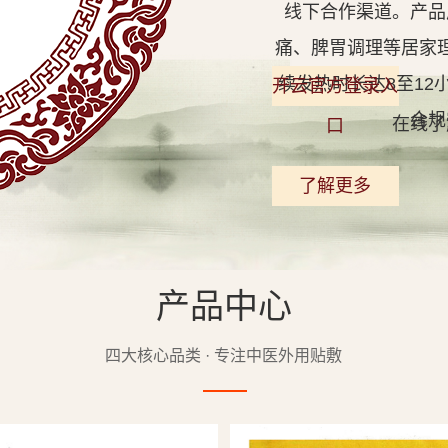
线下合作渠道。产品
痛、脾胃调理等居家
续发热时长达8至1
开云官方登录入
合规
在线了
口
了解更多
产品中心
查看详情
四大核心品类 · 专注中医外用贴敷