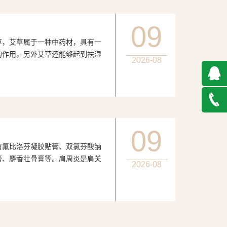
09
，艾草属于一种中药材，具有一
的作用，另外艾草还能够起到祛湿
2026-08
QQ在
线咨询
027-
09
氟比洛芬凝胶贴膏、双氯芬酸钠
888500
膏、麝香壮骨膏等。肩周炎是肩关
2026-08