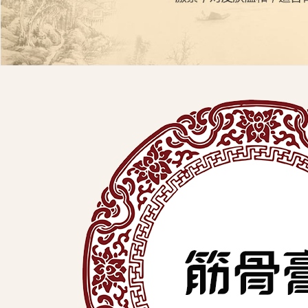
展
有
限
公
司
中
医
外
用