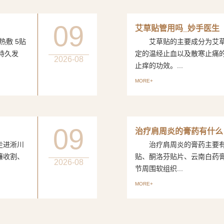
09
艾草贴管用吗_妙手医生
敷 5贴
艾草贴的主要成分为艾草
持久发
定的温经止血以及散寒止痛
2026-08
止痒的功效。...
MORE+
09
治疗肩周炎的膏药有什么
进淅川
治疗肩周炎的膏药主要有
镰收割、
贴、酮洛芬贴片、云南白药
2026-08
节周围软组织...
MORE+