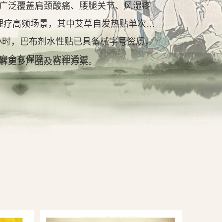
广泛覆盖肩颈酸痛、腰腿关节、风湿疼
理疗高频场景，其中艾草自发热贴单次持
2小时，巴布剂水性贴已具备械字号资质，
安全有保障。欢迎通过
解更多产品及合作方案。
查看详情