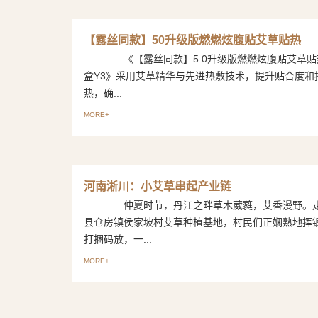
【露丝同款】50升级版燃燃炫腹贴艾草贴热
《【露丝同款】5.0升级版燃燃炫腹贴艾草贴热
盒Y3》采用艾草精华与先进热敷技术，提升贴合度和
热，确...
MORE+
河南淅川：小艾草串起产业链
仲夏时节，丹江之畔草木葳蕤，艾香漫野。走
县仓房镇侯家坡村艾草种植基地，村民们正娴熟地挥
打捆码放，一...
MORE+