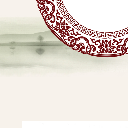
贴
敷
专
业
品
查看详情
牌