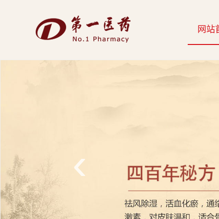
开
网站
云
网
页
版-
开
云
‹
科
技
发