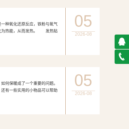
05
种氧化还原反应，铁粉与氧气
化为热能，从而发热。 发热贴
2026-08
QQ在
线咨询
027-
05
何保暖成了一个重要的问题。
888500
，还有一些实用的小物品可以帮助
2026-08