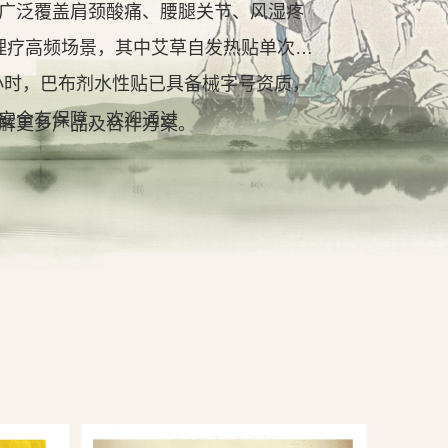
广泛覆盖肩颈酸痛、腰腿关节、风湿疼
理疗高频场景，其中艾草自发热贴单次持
2小时，巴布剂水性贴已具备械字号资质，
安全有保障。欢迎通过
解更多产品及合作方案。
查看详情