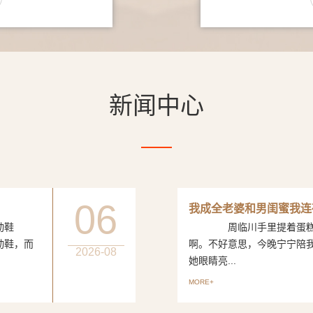
新闻中心
06
我成全老婆和男闺蜜我连
动鞋
周临川手里提着蛋糕，笑
动鞋，而
啊。不好意思，今晚宁宁陪
2026-08
她眼睛亮...
MORE+