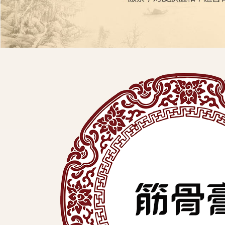
展
有
限
公
司
中
医
外
用