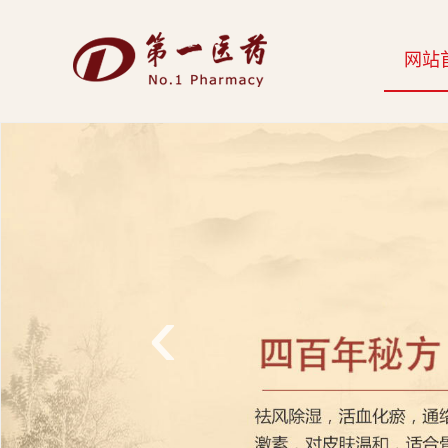
开
网站
云
网
页
版-
开
云
‹
科
技
发