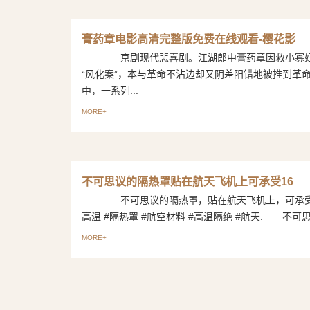
膏药章电影高清完整版免费在线观看-樱花影
京剧现代悲喜剧。江湖郎中膏药章因救小寡妇
“风化案”，本与革命不沾边却又阴差阳错地被推到革
中，一系列...
MORE+
不可思议的隔热罩贴在航天飞机上可承受16
不可思议的隔热罩，贴在航天飞机上，可承受1
高温 #隔热罩 #航空材料 #高温隔绝 #航天. 不可思议
MORE+