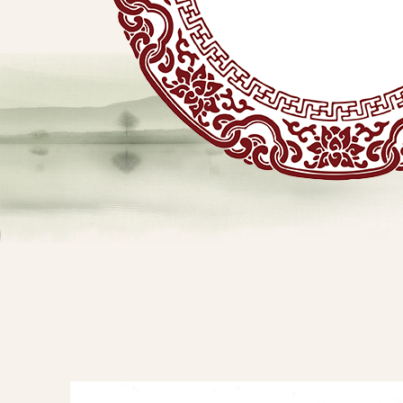
贴
敷
专
业
品
查看详情
牌