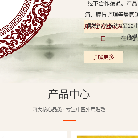
线下合作渠道。产品
痛、脾胃调理等居家
续发热时长达8至1
开云官方登录入
合规
在线了
口
了解更多
产品中心
查看详情
四大核心品类 · 专注中医外用贴敷