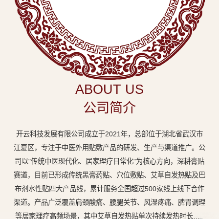
中
医
外
用
贴
敷
ABOUT US
专
公司简介
业
品
开云科技发展有限公司成立于2021年，总部位于湖北省武汉市
牌
江夏区，专注于中医外用贴敷产品的研发、生产与渠道推广。公
司以"传统中医现代化、居家理疗日常化"为核心方向，深耕膏贴
赛道，目前已形成传统黑膏药贴、穴位敷贴、艾草自发热贴及巴
布剂水性贴四大产品线，累计服务全国超过500家线上线下合作
渠道。产品广泛覆盖肩颈酸痛、腰腿关节、风湿疼痛、脾胃调理
等居家理疗高频场景，其中艾草自发热贴单次持续发热时长达8