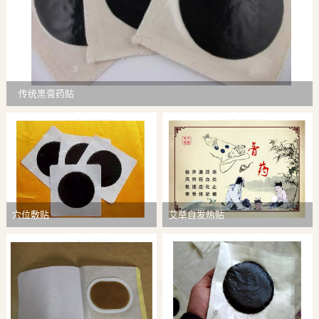
传统黑膏药贴
穴位敷贴
艾草自发热贴