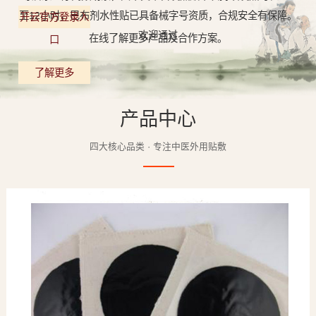
至12小时，巴布剂水性贴已具备械字号资质，合规安全有保障。
开云官方登录入
欢迎通过
在线了解更多产品及合作方案。
口
了解更多
产品中心
四大核心品类 · 专注中医外用贴敷