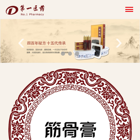
开
云
网
‹
›
页
版-
开
云
科
技
发
展
有
限
公
司