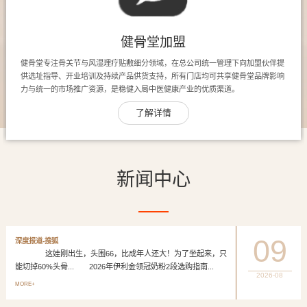
健骨堂加盟
健骨堂专注骨关节与风湿理疗贴敷细分领域，在总公司统一管理下向加盟伙伴提
供选址指导、开业培训及持续产品供货支持，所有门店均可共享健骨堂品牌影响
力与统一的市场推广资源，是稳健入局中医健康产业的优质渠道。
了解详情
新闻中心
09
深度报道-搜狐
这娃刚出生，头围66，比成年人还大！为了坐起来，只
能切掉60%头骨... 2026年伊利金领冠奶粉2段选购指南...
2026-08
MORE+