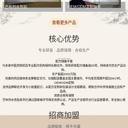
巴布剂水性贴
OEM/ODM定制服务
查看更多产品
核心优势
专业研发 · 品质保障 · 合规生产
配方储备丰富
与多家中医药院校及专业配方机构保持长期合作，现有研发配方储备逾30项，持续迭代优化产品功
效。
年产能超2000万贴
完善的供应链体系支撑稳定交付，仓储配送覆盖全国主要城市，平均发货周期不超过48小时。
OEM/ODM定制
支持品牌联名开发与小批量起订，从配方定制到包装设计全程跟进，帮助合作伙伴快速建立自有产
品线。
资质合规有保障
巴布剂水性贴系列已通过国家械字号相关资质认证，产品生产全程符合行业监管要求，安全放心使
用。
招商加盟
品牌赋能 · 携手共赢