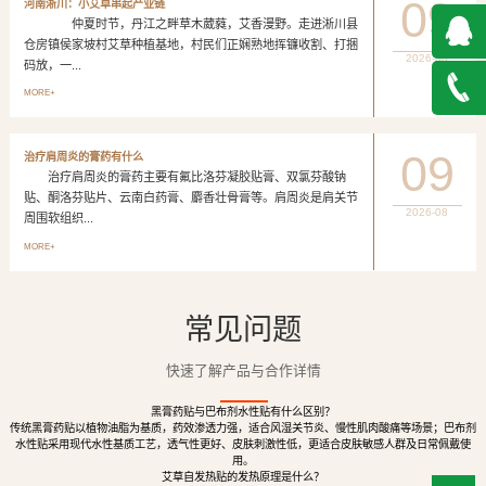
09
河南淅川：小艾草串起产业链
仲夏时节，丹江之畔草木葳蕤，艾香漫野。走进淅川县
仓房镇侯家坡村艾草种植基地，村民们正娴熟地挥镰收割、打捆
2026-08
码放，一...
QQ在
MORE+
线咨询
027-
09
治疗肩周炎的膏药有什么
治疗肩周炎的膏药主要有氟比洛芬凝胶贴膏、双氯芬酸钠
888500
贴、酮洛芬贴片、云南白药膏、麝香壮骨膏等。肩周炎是肩关节
2026-08
周围软组织...
MORE+
常见问题
快速了解产品与合作详情
黑膏药贴与巴布剂水性贴有什么区别？
传统黑膏药贴以植物油脂为基质，药效渗透力强，适合风湿关节炎、慢性肌肉酸痛等场景；巴布剂
水性贴采用现代水性基质工艺，透气性更好、皮肤刺激性低，更适合皮肤敏感人群及日常佩戴使
用。
艾草自发热贴的发热原理是什么？