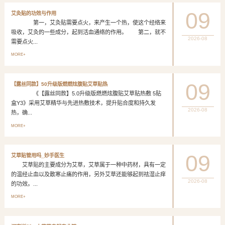
09
艾灸贴的功效与作用
第一，艾灸贴需要点火，来产生一个热，使这个经络来
吸收，艾灸的一些成分，起到活血通络的作用。 第二，就不
2026-08
需要点火...
MORE+
09
【露丝同款】50升级版燃燃炫腹贴艾草贴热
《【露丝同款】5.0升级版燃燃炫腹贴艾草贴热敷 5贴
盒Y3》采用艾草精华与先进热敷技术，提升贴合度和持久发
2026-08
热，确...
MORE+
09
艾草贴管用吗_妙手医生
艾草贴的主要成分为艾草，艾草属于一种中药材，具有一定
的温经止血以及散寒止痛的作用，另外艾草还能够起到祛湿止痒
2026-08
的功效。...
MORE+