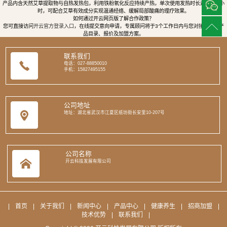
产品内含天然艾草提取物与自热发热包，利用铁粉氧化反应持续产热，单次使用发热时长达8至12小
时，可配合艾草有效成分实现温通经络、缓解局部酸痛的理疗效果。
如何通过开云网页版了解合作政策？
您可直接访问
开云官方登录入口
，在线提交意向申请，专属顾问将于3个工作日内与您对接，提供产
品目录、报价及加盟方案。
联系我们
电话：027-88850010
手机：15827495155
公司地址
地址：湖北省武汉市江夏区纸坊街长安里10-207号
公司名称
开云科技发展有限公司
|
首页
|
关于我们
|
新闻中心
|
产品中心
|
健康养生
|
招商加盟
|
技术优势
|
联系我们
|