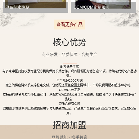
巴布剂水性贴
OEM/ODM定制服务
查看更多产品
核心优势
专业研发 · 品质保障 · 合规生产
配方储备丰富
与多家中医药院校及专业配方机构保持长期合作，现有研发配方储备逾30项，持续迭代优化产品功
效。
年产能超2000万贴
完善的供应链体系支撑稳定交付，仓储配送覆盖全国主要城市，平均发货周期不超过48小时。
OEM/ODM定制
支持品牌联名开发与小批量起订，从配方定制到包装设计全程跟进，帮助合作伙伴快速建立自有产
品线。
资质合规有保障
巴布剂水性贴系列已通过国家械字号相关资质认证，产品生产全程符合行业监管要求，安全放心使
用。
招商加盟
品牌赋能 · 携手共赢