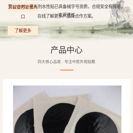
至12小时，巴布剂水性贴已具备械字号资质，合规安全有保障。
开云官方登录入
欢迎通过
在线了解更多产品及合作方案。
口
了解更多
产品中心
四大核心品类 · 专注中医外用贴敷