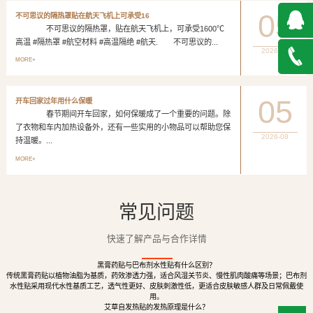
05
不可思议的隔热罩贴在航天飞机上可承受16
不可思议的隔热罩，贴在航天飞机上，可承受1600℃
高温 #隔热罩 #航空材料 #高温隔绝 #航天. 不可思议的...
2026-08
QQ在
MORE+
线咨询
027-
05
开车回家过年用什么保暖
春节期间开车回家，如何保暖成了一个重要的问题。除
888500
了衣物和车内加热设备外，还有一些实用的小物品可以帮助您保
2026-08
持温暖。...
MORE+
常见问题
快速了解产品与合作详情
黑膏药贴与巴布剂水性贴有什么区别？
传统黑膏药贴以植物油脂为基质，药效渗透力强，适合风湿关节炎、慢性肌肉酸痛等场景；巴布剂
水性贴采用现代水性基质工艺，透气性更好、皮肤刺激性低，更适合皮肤敏感人群及日常佩戴使
用。
艾草自发热贴的发热原理是什么？