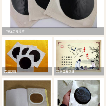
传统黑膏药贴
穴位敷贴
艾草自发热贴