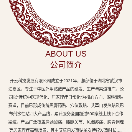
中
医
外
用
贴
敷
ABOUT US
专
公司简介
业
品
开云科技发展有限公司成立于2021年，总部位于湖北省武汉市
牌
江夏区，专注于中医外用贴敷产品的研发、生产与渠道推广。公
司以"传统中医现代化、居家理疗日常化"为核心方向，深耕膏贴
赛道，目前已形成传统黑膏药贴、穴位敷贴、艾草自发热贴及巴
布剂水性贴四大产品线，累计服务全国超过500家线上线下合作
渠道。产品广泛覆盖肩颈酸痛、腰腿关节、风湿疼痛、脾胃调理
等居家理疗高频场景，其中艾草自发热贴单次持续发热时长达8