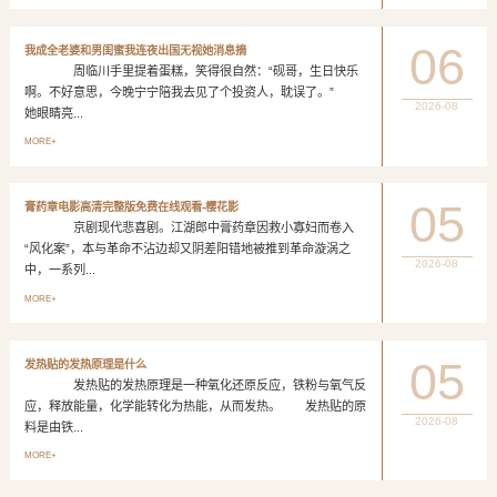
06
我成全老婆和男闺蜜我连夜出国无视她消息摘
周临川手里提着蛋糕，笑得很自然：“砚哥，生日快乐
啊。不好意思，今晚宁宁陪我去见了个投资人，耽误了。”
2026-08
她眼睛亮...
MORE+
05
膏药章电影高清完整版免费在线观看-樱花影
京剧现代悲喜剧。江湖郎中膏药章因救小寡妇而卷入
“风化案”，本与革命不沾边却又阴差阳错地被推到革命漩涡之
2026-08
中，一系列...
MORE+
05
发热贴的发热原理是什么
发热贴的发热原理是一种氧化还原反应，铁粉与氧气反
应，释放能量，化学能转化为热能，从而发热。 发热贴的原
2026-08
料是由铁...
MORE+