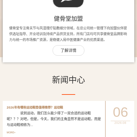
健骨堂加盟
健骨堂专注骨关节与风湿理疗贴敷细分领域，在总公司统一管理下向加盟伙伴提
供选址指导、开业培训及持续产品供货支持，所有门店均可共享健骨堂品牌影响
力与统一的市场推广资源，是稳健入局中医健康产业的优质渠道。
了解详情
新闻中心
06
2026年有哪些运动鞋垫值得推荐？运动鞋
说到运动，我们怎么能少得了一双合适的运动鞋
呢？？？对吧，但是，今天，我们的主角显然不是运动鞋，而是
2026-08
与运动鞋相依为...
MORE+