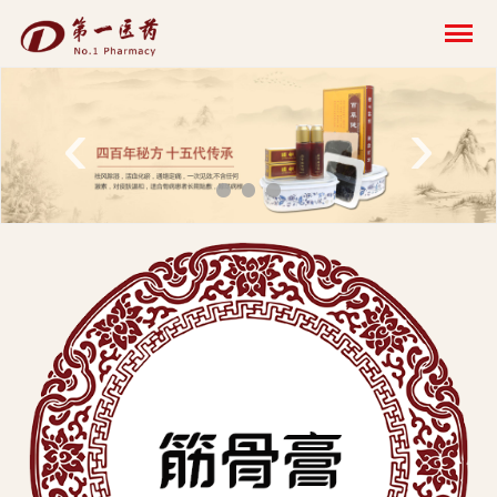
开
云
网
‹
›
页
版-
开
云
科
技
发
展
有
限
公
司