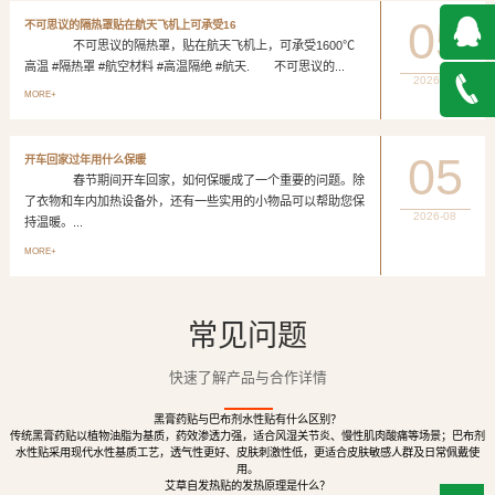
05
不可思议的隔热罩贴在航天飞机上可承受16
不可思议的隔热罩，贴在航天飞机上，可承受1600℃
高温 #隔热罩 #航空材料 #高温隔绝 #航天. 不可思议的...
2026-08
QQ在
MORE+
线咨询
027-
05
开车回家过年用什么保暖
春节期间开车回家，如何保暖成了一个重要的问题。除
888500
了衣物和车内加热设备外，还有一些实用的小物品可以帮助您保
2026-08
持温暖。...
MORE+
常见问题
快速了解产品与合作详情
黑膏药贴与巴布剂水性贴有什么区别？
传统黑膏药贴以植物油脂为基质，药效渗透力强，适合风湿关节炎、慢性肌肉酸痛等场景；巴布剂
水性贴采用现代水性基质工艺，透气性更好、皮肤刺激性低，更适合皮肤敏感人群及日常佩戴使
用。
艾草自发热贴的发热原理是什么？