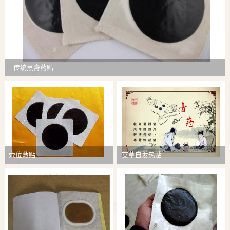
传统黑膏药贴
穴位敷贴
艾草自发热贴