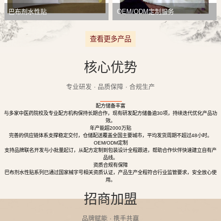
巴布剂水性贴
OEM/ODM定制服务
查看更多产品
核心优势
专业研发 · 品质保障 · 合规生产
配方储备丰富
与多家中医药院校及专业配方机构保持长期合作，现有研发配方储备逾30项，持续迭代优化产品功
效。
年产能超2000万贴
完善的供应链体系支撑稳定交付，仓储配送覆盖全国主要城市，平均发货周期不超过48小时。
OEM/ODM定制
支持品牌联名开发与小批量起订，从配方定制到包装设计全程跟进，帮助合作伙伴快速建立自有产
品线。
资质合规有保障
巴布剂水性贴系列已通过国家械字号相关资质认证，产品生产全程符合行业监管要求，安全放心使
用。
招商加盟
品牌赋能 · 携手共赢