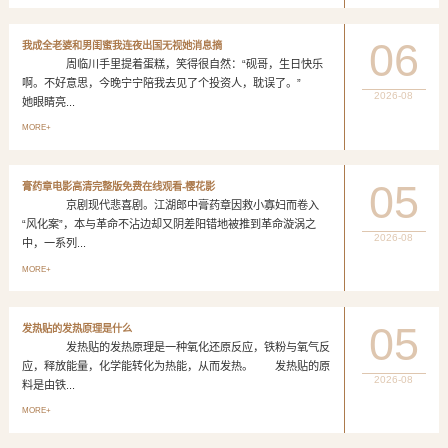
06
我成全老婆和男闺蜜我连夜出国无视她消息摘
周临川手里提着蛋糕，笑得很自然：“砚哥，生日快乐
啊。不好意思，今晚宁宁陪我去见了个投资人，耽误了。”
2026-08
她眼睛亮...
MORE+
05
膏药章电影高清完整版免费在线观看-樱花影
京剧现代悲喜剧。江湖郎中膏药章因救小寡妇而卷入
“风化案”，本与革命不沾边却又阴差阳错地被推到革命漩涡之
2026-08
中，一系列...
MORE+
05
发热贴的发热原理是什么
发热贴的发热原理是一种氧化还原反应，铁粉与氧气反
应，释放能量，化学能转化为热能，从而发热。 发热贴的原
2026-08
料是由铁...
MORE+