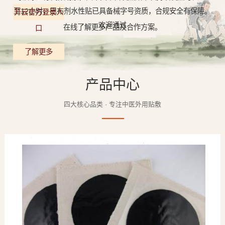
至12小时，巴布剂水性贴已具备械字号资质，合规安全有保障。
开云官方登录入
欢迎通过
在线了解更多产品及合作方案。
口
了解更多
产品中心
四大核心品类 · 专注中医外用贴敷