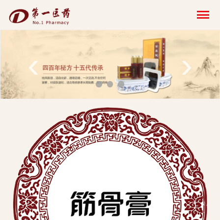
开
云
网
‹
›
页
版-
开
云
科
技
发
展
有
限
公
司