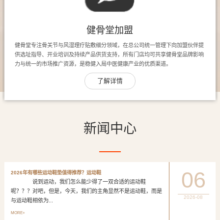
健骨堂加盟
健骨堂专注骨关节与风湿理疗贴敷细分领域，在总公司统一管理下向加盟伙伴提
供选址指导、开业培训及持续产品供货支持，所有门店均可共享健骨堂品牌影响
力与统一的市场推广资源，是稳健入局中医健康产业的优质渠道。
了解详情
新闻中心
06
2026年有哪些运动鞋垫值得推荐？运动鞋
说到运动，我们怎么能少得了一双合适的运动鞋
呢？？？对吧，但是，今天，我们的主角显然不是运动鞋，而是
2026-08
与运动鞋相依为...
MORE+