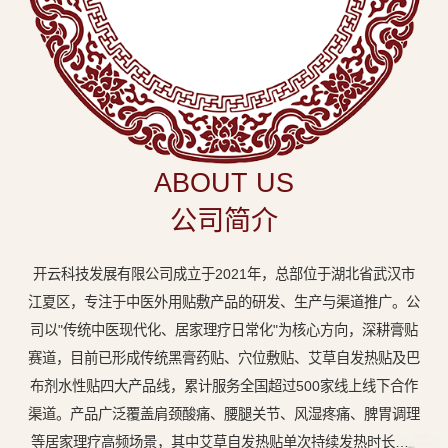
中
医
外
用
贴
敷
ABOUT US
专
公司简介
业
品
开云科技发展有限公司成立于2021年，总部位于湖北省武汉市
牌
江夏区，专注于中医外用贴敷产品的研发、生产与渠道推广。公
司以"传统中医现代化、居家理疗日常化"为核心方向，深耕膏贴
赛道，目前已形成传统黑膏药贴、穴位敷贴、艾草自发热贴及巴
布剂水性贴四大产品线，累计服务全国超过500家线上线下合作
渠道。产品广泛覆盖肩颈酸痛、腰腿关节、风湿疼痛、脾胃调理
等居家理疗高频场景，其中艾草自发热贴单次持续发热时长达8