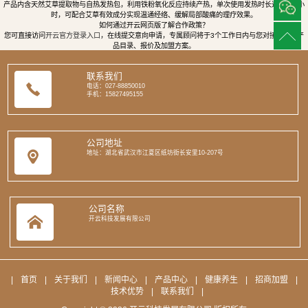
产品内含天然艾草提取物与自热发热包，利用铁粉氧化反应持续产热，单次使用发热时长达8至12小
时，可配合艾草有效成分实现温通经络、缓解局部酸痛的理疗效果。
如何通过开云网页版了解合作政策？
您可直接访问
开云官方登录入口
，在线提交意向申请，专属顾问将于3个工作日内与您对接，提供产
品目录、报价及加盟方案。
联系我们
电话：027-88850010
手机：15827495155
公司地址
地址：湖北省武汉市江夏区纸坊街长安里10-207号
公司名称
开云科技发展有限公司
|
首页
|
关于我们
|
新闻中心
|
产品中心
|
健康养生
|
招商加盟
|
技术优势
|
联系我们
|