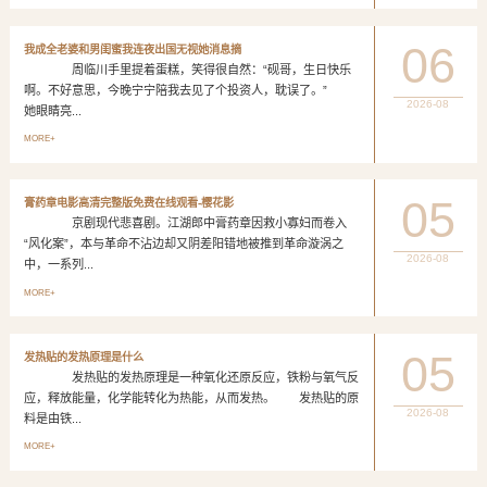
06
我成全老婆和男闺蜜我连夜出国无视她消息摘
周临川手里提着蛋糕，笑得很自然：“砚哥，生日快乐
啊。不好意思，今晚宁宁陪我去见了个投资人，耽误了。”
2026-08
她眼睛亮...
MORE+
05
膏药章电影高清完整版免费在线观看-樱花影
京剧现代悲喜剧。江湖郎中膏药章因救小寡妇而卷入
“风化案”，本与革命不沾边却又阴差阳错地被推到革命漩涡之
2026-08
中，一系列...
MORE+
05
发热贴的发热原理是什么
发热贴的发热原理是一种氧化还原反应，铁粉与氧气反
应，释放能量，化学能转化为热能，从而发热。 发热贴的原
2026-08
料是由铁...
MORE+