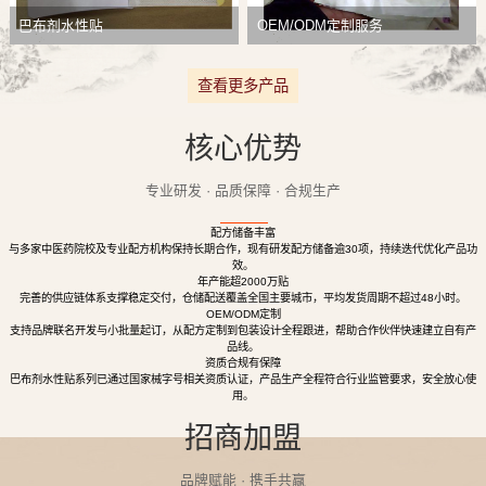
巴布剂水性贴
OEM/ODM定制服务
查看更多产品
核心优势
专业研发 · 品质保障 · 合规生产
配方储备丰富
与多家中医药院校及专业配方机构保持长期合作，现有研发配方储备逾30项，持续迭代优化产品功
效。
年产能超2000万贴
完善的供应链体系支撑稳定交付，仓储配送覆盖全国主要城市，平均发货周期不超过48小时。
OEM/ODM定制
支持品牌联名开发与小批量起订，从配方定制到包装设计全程跟进，帮助合作伙伴快速建立自有产
品线。
资质合规有保障
巴布剂水性贴系列已通过国家械字号相关资质认证，产品生产全程符合行业监管要求，安全放心使
用。
招商加盟
品牌赋能 · 携手共赢