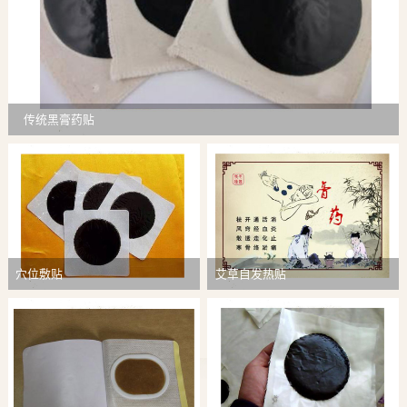
传统黑膏药贴
穴位敷贴
艾草自发热贴