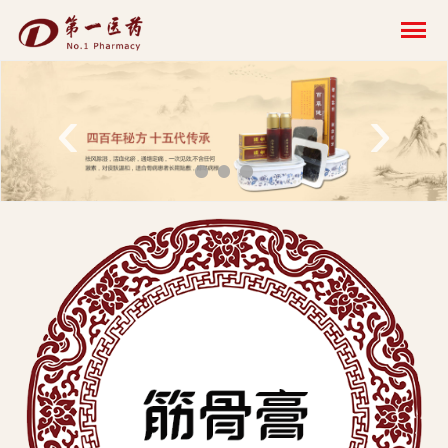
开
云
网
‹
›
页
版-
开
云
科
技
发
展
有
限
公
司