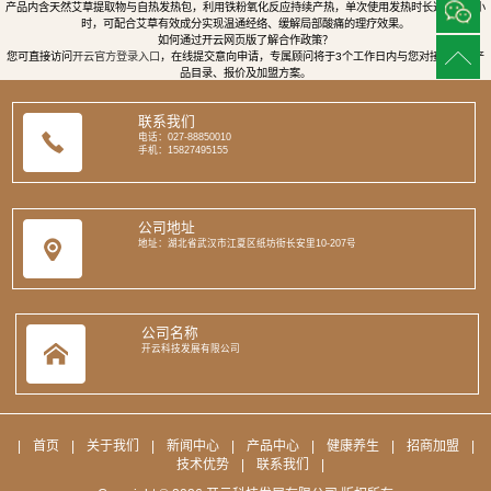
产品内含天然艾草提取物与自热发热包，利用铁粉氧化反应持续产热，单次使用发热时长达8至12小
时，可配合艾草有效成分实现温通经络、缓解局部酸痛的理疗效果。
如何通过开云网页版了解合作政策？
您可直接访问
开云官方登录入口
，在线提交意向申请，专属顾问将于3个工作日内与您对接，提供产
品目录、报价及加盟方案。
联系我们
电话：027-88850010
手机：15827495155
公司地址
地址：湖北省武汉市江夏区纸坊街长安里10-207号
公司名称
开云科技发展有限公司
|
首页
|
关于我们
|
新闻中心
|
产品中心
|
健康养生
|
招商加盟
|
技术优势
|
联系我们
|