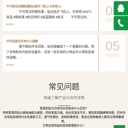
05
不可思议的隔热罩贴在航天飞机上可承受16
不可思议的隔热罩，贴在航天飞机上，可承受1600℃
高温 #隔热罩 #航空材料 #高温隔绝 #航天. 不可思议的...
2026-08
QQ在
MORE+
线咨询
027-
05
开车回家过年用什么保暖
春节期间开车回家，如何保暖成了一个重要的问题。除
888500
了衣物和车内加热设备外，还有一些实用的小物品可以帮助您保
2026-08
持温暖。...
MORE+
常见问题
快速了解产品与合作详情
黑膏药贴与巴布剂水性贴有什么区别？
传统黑膏药贴以植物油脂为基质，药效渗透力强，适合风湿关节炎、慢性肌肉酸痛等场景；巴布剂
水性贴采用现代水性基质工艺，透气性更好、皮肤刺激性低，更适合皮肤敏感人群及日常佩戴使
用。
艾草自发热贴的发热原理是什么？