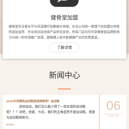
健骨堂加盟
健骨堂专注骨关节与风湿理疗贴敷细分领域，在总公司统一管理下向加盟伙伴提
供选址指导、开业培训及持续产品供货支持，所有门店均可共享健骨堂品牌影响
力与统一的市场推广资源，是稳健入局中医健康产业的优质渠道。
了解详情
新闻中心
06
2026年有哪些运动鞋垫值得推荐？运动鞋
说到运动，我们怎么能少得了一双合适的运动鞋
呢？？？对吧，但是，今天，我们的主角显然不是运动鞋，而是
2026-08
与运动鞋相依为...
MORE+