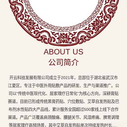
中
医
外
用
贴
敷
ABOUT US
专
公司简介
业
品
开云科技发展有限公司成立于2021年，总部位于湖北省武汉市
牌
江夏区，专注于中医外用贴敷产品的研发、生产与渠道推广。公
司以"传统中医现代化、居家理疗日常化"为核心方向，深耕膏贴
赛道，目前已形成传统黑膏药贴、穴位敷贴、艾草自发热贴及巴
布剂水性贴四大产品线，累计服务全国超过500家线上线下合作
渠道。产品广泛覆盖肩颈酸痛、腰腿关节、风湿疼痛、脾胃调理
等居家理疗高频场景，其中艾草自发热贴单次持续发热时长达8