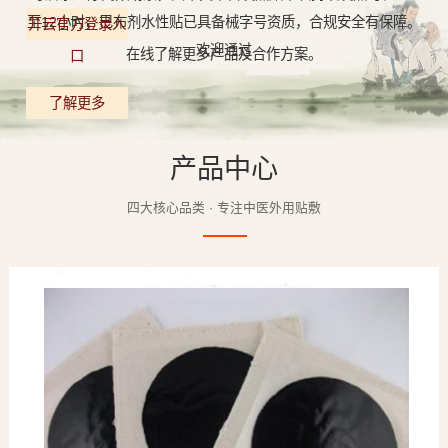
至12小时，巴布剂水性贴已具备械字号资质，合规安全有保障。
开云官方登录入
欢迎通过
在线了解更多产品及合作方案。
口
了解更多
产品中心
四大核心品类 · 专注中医外用贴敷