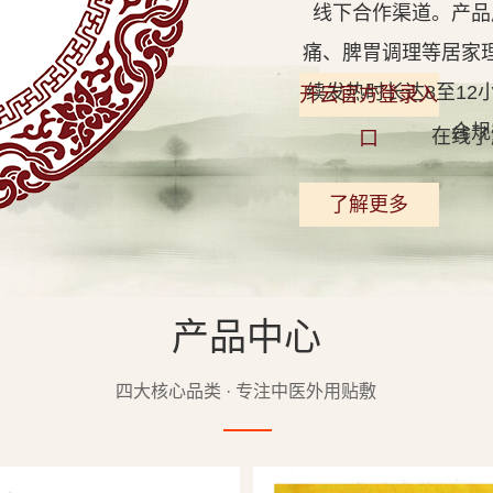
线下合作渠道。产品
痛、脾胃调理等居家
续发热时长达8至1
开云官方登录入
合规
在线了
口
了解更多
产品中心
查看详情
四大核心品类 · 专注中医外用贴敷