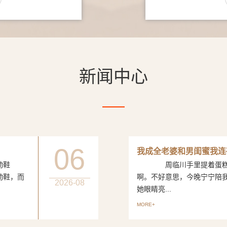
新闻中心
06
我成全老婆和男闺蜜我连
动鞋
周临川手里提着蛋糕，笑
动鞋，而
啊。不好意思，今晚宁宁陪
2026-08
她眼睛亮...
MORE+