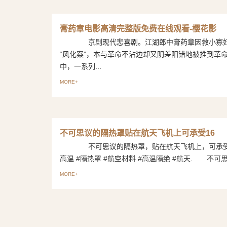
膏药章电影高清完整版免费在线观看-樱花影
京剧现代悲喜剧。江湖郎中膏药章因救小寡妇
“风化案”，本与革命不沾边却又阴差阳错地被推到革
中，一系列...
MORE+
不可思议的隔热罩贴在航天飞机上可承受16
不可思议的隔热罩，贴在航天飞机上，可承受1
高温 #隔热罩 #航空材料 #高温隔绝 #航天. 不可思议
MORE+