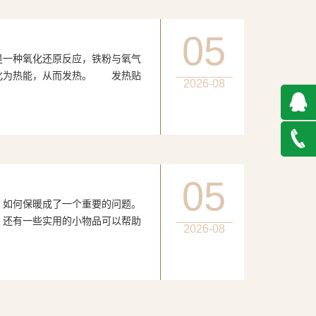
05
种氧化还原反应，铁粉与氧气
化为热能，从而发热。 发热贴
2026-08
QQ在
线咨询
027-
05
何保暖成了一个重要的问题。
888500
，还有一些实用的小物品可以帮助
2026-08