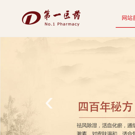
开
网站
云
网
页
版-
开
云
‹
科
技
发