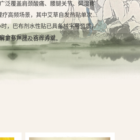
广泛覆盖肩颈酸痛、腰腿关节、风湿疼
理疗高频场景，其中艾草自发热贴单次持
2小时，巴布剂水性贴已具备械字号资质，
安全有保障。欢迎通过
解更多产品及合作方案。
查看详情