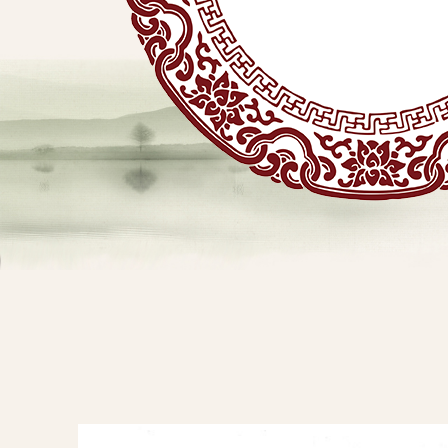
贴
敷
专
业
品
查看详情
牌