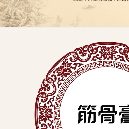
展
有
限
公
司
中
医
外
用