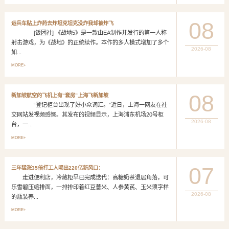
08
运兵车贴上炸药去炸坦克坦克没炸我却被炸飞
[饭团社] 《战地5》是一款由EA制作并发行的第一人称
射击游戏，为《战地》的正统续作。本作的多人模式增加了多个
2026-08
如...
MORE+
08
新加坡航空的飞机上有“套房”上海飞新加坡
“登记柜台出现了好小众词汇。”近日，上海一网友在社
交网站发视频感慨。其发布的视频显示，上海浦东机场20号柜
2026-08
台，一...
MORE+
07
三年猛涨35倍打工人喝出220亿新风口：
走进便利店，冷藏柜早已完成迭代：高糖奶茶退居角落，可
乐雪碧压缩排面，一排排印着红豆薏米、人参黄芪、玉米须字样
2026-08
的瓶装养...
MORE+