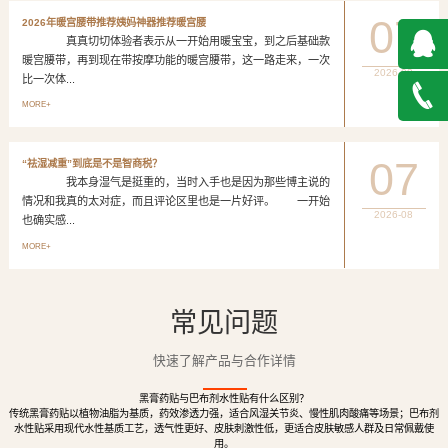
07
2026年暖宫腰带推荐姨妈神器推荐暖宫腰
真真切切体验者表示从一开始用暖宝宝，到之后基础款
暖宫腰带，再到现在带按摩功能的暖宫腰带，这一路走来，一次
2026-08
比一次体...
QQ在
MORE+
线咨询
027-
07
“祛湿减重”到底是不是智商税？
我本身湿气是挺重的，当时入手也是因为那些博主说的
888500
情况和我真的太对症，而且评论区里也是一片好评。 一开始
2026-08
也确实感...
MORE+
常见问题
快速了解产品与合作详情
黑膏药贴与巴布剂水性贴有什么区别？
传统黑膏药贴以植物油脂为基质，药效渗透力强，适合风湿关节炎、慢性肌肉酸痛等场景；巴布剂
水性贴采用现代水性基质工艺，透气性更好、皮肤刺激性低，更适合皮肤敏感人群及日常佩戴使
用。