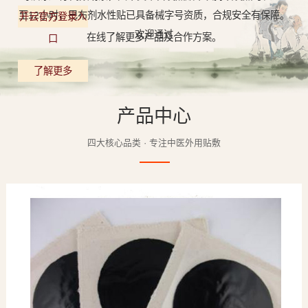
至12小时，巴布剂水性贴已具备械字号资质，合规安全有保障。
开云官方登录入
欢迎通过
在线了解更多产品及合作方案。
口
了解更多
产品中心
四大核心品类 · 专注中医外用贴敷