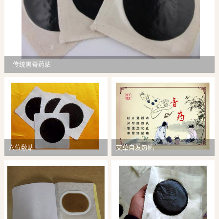
传统黑膏药贴
穴位敷贴
艾草自发热贴