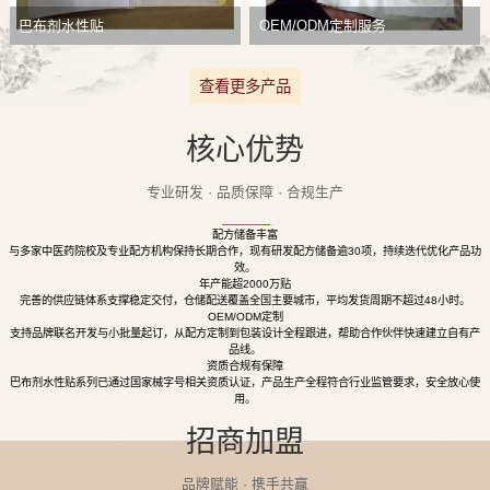
巴布剂水性贴
OEM/ODM定制服务
查看更多产品
核心优势
专业研发 · 品质保障 · 合规生产
配方储备丰富
与多家中医药院校及专业配方机构保持长期合作，现有研发配方储备逾30项，持续迭代优化产品功
效。
年产能超2000万贴
完善的供应链体系支撑稳定交付，仓储配送覆盖全国主要城市，平均发货周期不超过48小时。
OEM/ODM定制
支持品牌联名开发与小批量起订，从配方定制到包装设计全程跟进，帮助合作伙伴快速建立自有产
品线。
资质合规有保障
巴布剂水性贴系列已通过国家械字号相关资质认证，产品生产全程符合行业监管要求，安全放心使
用。
招商加盟
品牌赋能 · 携手共赢