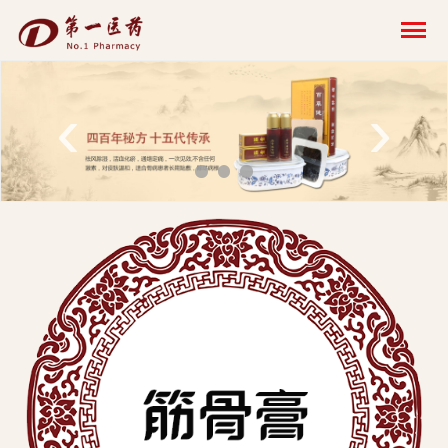
开
云
网
‹
›
页
版-
开
云
科
技
发
展
有
限
公
司