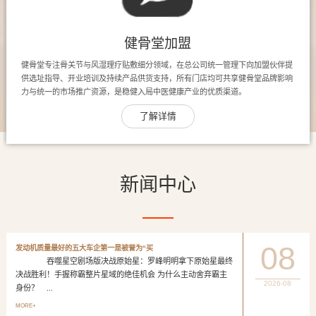
健骨堂加盟
健骨堂专注骨关节与风湿理疗贴敷细分领域，在总公司统一管理下向加盟伙伴提
供选址指导、开业培训及持续产品供货支持，所有门店均可共享健骨堂品牌影响
力与统一的市场推广资源，是稳健入局中医健康产业的优质渠道。
了解详情
新闻中心
08
发动机质量最好的五大车企第一是被誉为“买
吞噬星空剧场版决战原始星：罗峰明明拿下原始星最终
决战胜利！手握称霸整片星域的绝佳机会 为什么主动舍弃霸主
2026-08
身份？ ...
MORE+