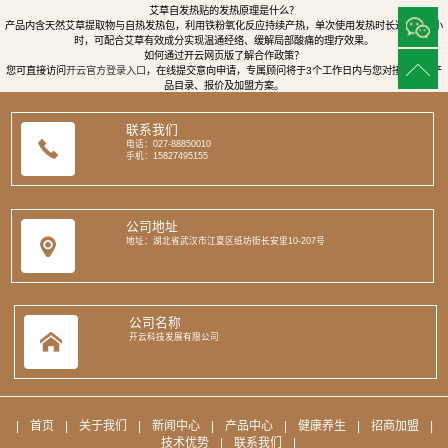
艾草自发热贴的发热原理是什么？
产品内含天然艾草提取物与自热发热包，利用铁粉氧化反应持续产热，单次使用发热时长达8至12小
时，可配合艾草有效成分实现温通经络、缓解局部酸痛的理疗效果。
如何通过开云网页版了解合作政策？
您可直接访问
开云官方登录入口
，在线提交意向申请，专属顾问将于3个工作日内与您对接，提供产
品目录、报价及加盟方案。
联系我们
电话：027-88850010
手机：15827495155
公司地址
地址：湖北省武汉市江夏区纸坊街长安里10-207号
公司名称
开云科技发展有限公司
|
首页
|
关于我们
|
新闻中心
|
产品中心
|
健康养生
|
招商加盟
|
技术优势
|
联系我们
|