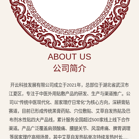
中
医
外
用
贴
敷
ABOUT US
专
公司简介
业
品
开云科技发展有限公司成立于2021年，总部位于湖北省武汉市
牌
江夏区，专注于中医外用贴敷产品的研发、生产与渠道推广。公
司以"传统中医现代化、居家理疗日常化"为核心方向，深耕膏贴
赛道，目前已形成传统黑膏药贴、穴位敷贴、艾草自发热贴及巴
布剂水性贴四大产品线，累计服务全国超过500家线上线下合作
渠道。产品广泛覆盖肩颈酸痛、腰腿关节、风湿疼痛、脾胃调理
等居家理疗高频场景，其中艾草自发热贴单次持续发热时长达8